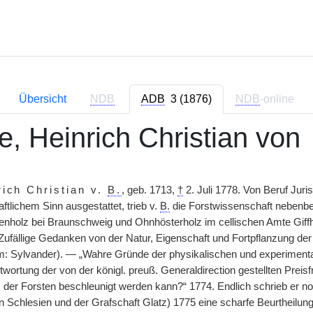
Übersicht
NDB
ADB
3 (1876)
NDB
-online
e, Heinrich Christian von
rich Christian v.
B.
, geb. 1713,
†
2. Juli 1778. Von Beruf Juri
tlichem Sinn ausgestattet, trieb v.
B.
die Forstwissenschaft nebenbei
enholz bei Braunschweig und Ohnhösterholz im cellischen Amte Giffho
 „Zufällige Gedanken von der Natur, Eigenschaft und Fortpflanzung d
Sylvander). — „Wahre Gründe der physikalischen und experimentale
rtung der von der königl. preuß. Generaldirection gestellten Preisfr
er Forsten beschleunigt werden kann?“ 1774. Endlich schrieb er no
(in Schlesien und der Grafschaft Glatz) 1775 eine scharfe Beurtheilu