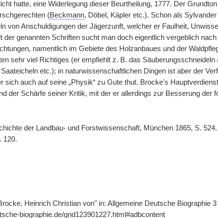
tlicht hatte, eine Widerlegung dieser Beurtheilung, 1777. Der Grundto
irschgerechten (
Beckmann
, Döbel, Käpler etc.). Schon als Sylvander 
 von Anschuldigungen der Jägerzunft, welcher er Faulheit, Unwissenh
alt der genannten Schriften sucht man doch eigentlich vergeblich nac
htungen, namentlich im Gebiete des Holzanbaues und der Waldpfle
ten sehr viel Richtiges (er empfiehlt z. B. das Säuberungsschneideln
Saateicheln etc.); in naturwissenschaftlichen Dingen ist aber der Ver
er sich auch auf seine „Physik“ zu Gute thut. Brocke's Hauptverdienst 
 der Schärfe seiner Kritik, mit der er allerdings zur Besserung der fo
chichte der Landbau- und Forstwissenschaft, München 1865, S. 524.
. 120.
Brocke, Heinrich Christian von" in: Allgemeine Deutsche Biographie 3
utsche-biographie.de/gnd123901227.html#adbcontent