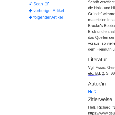
Schrift veröffen
Scan
die Holz- und H
vorheriger Artikel
Gründe“ wimmeln
folgender Artikel
materiellen Inh
Brocke's Beobac
Blick und enthal
das Quellen der 
voraus, so viel 
dem Freimuth und
Literatur
Vgl. Fraas, Ges
etc. Bd. 2
, S. 99
Autor/in
Heß.
Zitierweise
Heß, Richard, "
https://www.de