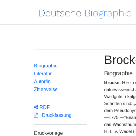
Deutsche
Biographie
Brock
Biographie
Biographie
Literatur
Autor/in
Brocke:
Hein
Zitierweise
naturwissenschaf
Waldgüter (Salg
Schriften sind:
RDF
dem Pseudonym: 
Druckfassung
—1775.—"Beantwo
das Wachsthum d
H. L. v. Wedel 
Druckvorlage