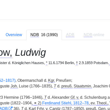
Overview
NDB
16 (1990)
ADB
NDB
-online
ow,
Ludwig
ister d. Königlichen Hauses,
*
11.6.1794 Berlin,
†
2.9.1859 Potsdam.
752–1817)
, Obermarschall d.
Kgr.
Preußen;
uguste
Joh.
Luise (1766–1835),
T
d.
preuß.
Staatsmin.
Joachim C
823 Hermine (1796–1846),
T
d. Alexander
Gf.
v.
d. Schulenburg a
uguste (1822–1904
,
⚭
2)
Ferdinand Stiehl, 1812–78
,
ev.
Theol.
,
ADB
36
),
T
d. Karl
Frhr.
v.
Canitz (1787–1850),
preuß.
Gen.
u