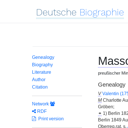
Deutsche
Biographie
Mass
Genealogy
Biography
Literature
preußischer Min
Author
Genealogy
Citation
V
Valentin (1
M
Charlotte A
Network
Gröben;
RDF
⚭
1) Berlin 1
Print version
Berlin 1849 A
Oberreg.rat, s.