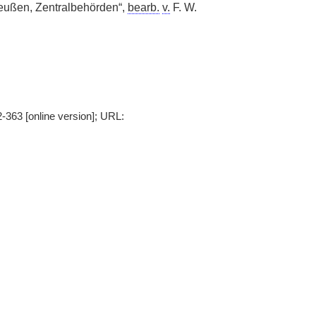
eußen, Zentralbehörden“,
bearb.
v.
F. W.
-363 [online version]; URL: