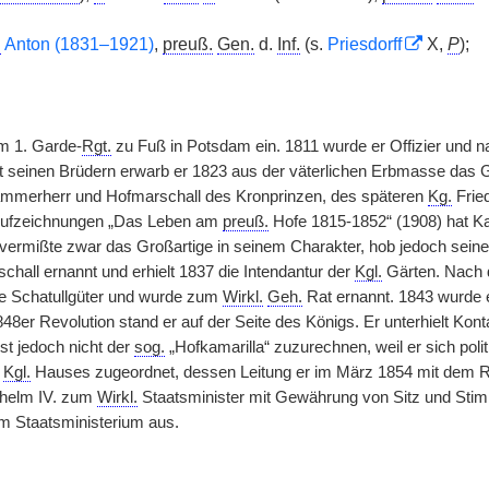
.
Anton (1831–1921)
,
preuß.
Gen.
d.
Inf.
(s.
Priesdorff
X,
P
);
m 1. Garde-
Rgt.
zu Fuß in Potsdam ein. 1811 wurde er Offizier und n
t seinen Brüdern erwarb er 1823 aus der väterlichen Erbmasse das Gu
Kammerherr und Hofmarschall des Kronprinzen, des späteren
Kg.
Fried
 Aufzeichnungen „Das Leben am
preuß.
Hofe 1815-1852“ (1908) hat Ka
e vermißte zwar das Großartige in seinem Charakter, hob jedoch seine
all ernannt und erhielt 1837 die Intendantur der
Kgl.
Gärten. Nach d
e Schatullgüter und wurde zum
Wirkl.
Geh.
Rat ernannt. 1843 wurde 
48er Revolution stand er auf der Seite des Königs. Er unterhielt Kon
st jedoch nicht der
sog.
„Hofkamarilla“ zuzurechnen, weil er sich poli
s
Kgl.
Hauses zugeordnet, dessen Leitung er im März 1854 mit dem Ra
ilhelm IV. zum
Wirkl.
Staatsminister mit Gewährung von Sitz und Stim
 Staatsministerium aus.