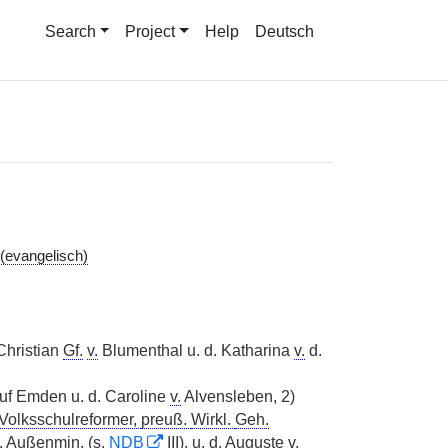
Search
Project
Help
Deutsch
(evangelisch)
hristian
Gf.
v.
Blumenthal u. d. Katharina
v.
d.
uf Emden u. d. Caroline
v.
Alvensleben, 2)
 Volksschulreformer,
preuß.
Wirkl.
Geh.
.
Außenmin.
(s.
NDB
III), u. d. Auguste
v.