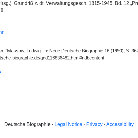
Hrsg.
), Grundriß
z.
dt.
Verwaltungsgesch.
1815-1945,
Bd.
12 „Pr
8.
nn
n, "Massow, Ludwig" in: Neue Deutsche Biographie 16 (1990), S. 362
utsche-biographie.de/gnd116836482.html#ndbcontent
Deutsche Biographie ·
Legal Notice
·
Privacy
·
Accessibility