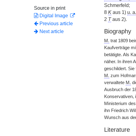
Schmerfeld;
Source in print
8
K
aus 1)
u. a
Digital Image
2
T
aus 2).
Previous article
Biography
Next article
M.
trat 1809 bei
Kaufverträge mi
betätigte. Als 
näher.
|
In ihren
geschildert. Si
M.
zum Hofmarsch
verwaltete
M.
di
Ausbruch der 18
Konservativen, i
Ministerium de
ihn Friedrich W
Wunsch aus dem
Literature