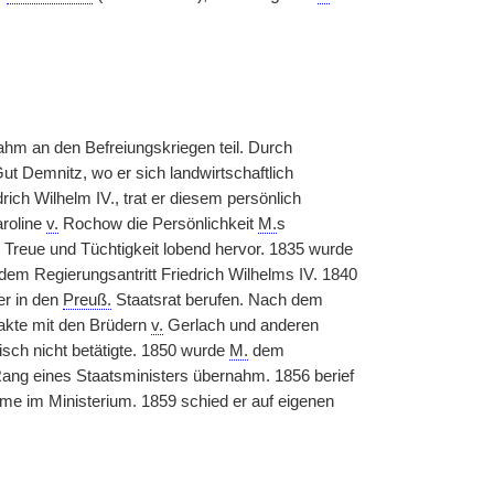
ahm an den Befreiungskriegen teil. Durch
t Demnitz, wo er sich landwirtschaftlich
rich Wilhelm IV., trat er diesem persönlich
roline
v.
Rochow die Persönlichkeit
M.
s
 Treue und Tüchtigkeit lobend hervor. 1835 wurde
em Regierungsantritt Friedrich Wilhelms IV. 1840
er in den
Preuß.
Staatsrat berufen. Nach dem
takte mit den Brüdern
v.
Gerlach und anderen
tisch nicht betätigte. 1850 wurde
M.
dem
ng eines Staatsministers übernahm. 1856 berief
me im Ministerium. 1859 schied er auf eigenen