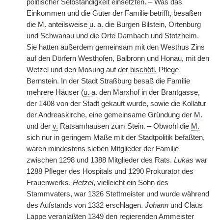
politischer Selbständigkeit einsetzten. – Was das
Einkommen und die Güter der Familie betrifft, besaßen
die
M.
anteilsweise
u. a.
die Burgen Bilstein, Ortenburg
und Schwanau und die Orte Dambach und Stotzheim.
Sie hatten außerdem gemeinsam mit den Westhus Zins
auf den Dörfern Westhofen, Balbronn und Honau, mit den
Wetzel und den Mosung auf der
bischöfl.
Pflege
Bernstein. In der Stadt Straßburg besaß die Familie
mehrere Häuser (
u. a.
den Marxhof in der Brantgasse,
der 1408 von der Stadt gekauft wurde, sowie die
|
Kollatur
der Andreaskirche, eine gemeinsame Gründung der
M.
und der
v.
Ratsamhausen zum Stein. – Obwohl die
M.
sich nur in geringem Maße mit der Stadtpolitik befaßten,
waren mindestens sieben Mitglieder der Familie
zwischen 1298 und 1388 Mitglieder des Rats.
Lukas
war
1288 Pfleger des Hospitals und 1290 Prokurator des
Frauenwerks.
Hetzel
, vielleicht ein Sohn des
Stammvaters, war 1326 Stettmeister und wurde während
des Aufstands von 1332 erschlagen.
Johann
und Claus
Lappe veranlaßten 1349 den regierenden Ammeister