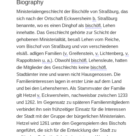
Biography
Ministerialengeschlecht der Bischöfe von Straßburg, das
sich nach der Ortschaft Eckwersheim
b.
Straßburg
benannte, wo es einen Dinghof als
bischöfl.
Lehen
innehatte. Das Geschlecht gehörte zur Schicht der
gehobenen Ministerialität, besaß Lehen vom Reiche,
vom Bischof von Straßburg und von verschiedenen
elsäß. adligen Familien (
v.
Greifenstein,
v.
Lichtenberg,
v.
Rappoltstein
u. a.
). Obwohl
bischöfl.
Lehensleute, hatten
die Mitglieder des Geschlechts keine
bischöfl.
Stadtämter inne und waren nicht Hausgenossen. Die
Familieninteressen lagen in erster Linie auf dem Land
und bei den Lehensherren. Als Stammvater der Familie
gilt Hetzel
v.
Eckwersheim, nachweisbar zwischen 1233
und 1262. Im Gegensatz zu späteren Familienmitgliedern
verbindet ihn sein frühzeitiger Einsatz für die Interessen
der Stadt mit der Gruppe der bürgerlichen Ministerialen.
Hetzel wird 1261 unter den Gegenspielern des Bischofs
angeführt, die sich für die Entwicklung der Stadt zu