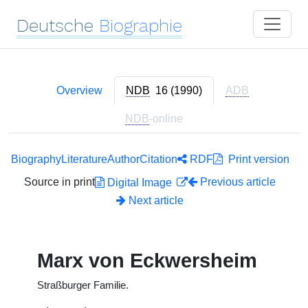
Deutsche
Biographie
Overview
NDB
16 (1990)
ADB
NDB
-online
Biography
Literature
Author
Citation
RDF
Print version
Source in print
Previous article
Digital Image
Next article
Marx von Eckwersheim
Straßburger Familie.