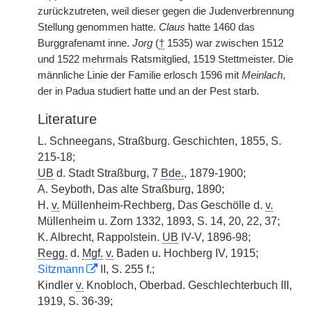
zurückzutreten, weil dieser gegen die Judenverbrennung
Stellung genommen hatte.
Claus
hatte 1460 das
Burggrafenamt inne.
Jorg
(
†
1535) war zwischen 1512
und 1522 mehrmals Ratsmitglied, 1519 Stettmeister. Die
männliche Linie der Familie erlosch 1596 mit
Meinlach
,
der in Padua studiert hatte und an der Pest starb.
Literature
L. Schneegans, Straßburg. Geschichten, 1855, S.
215-18;
UB
d. Stadt Straßburg, 7
Bde.
, 1879-1900;
A. Seyboth, Das alte Straßburg, 1890;
H.
v.
Müllenheim-Rechberg, Das Geschölle d.
v.
Müllenheim u. Zorn 1332, 1893, S. 14, 20, 22, 37;
K. Albrecht, Rappolstein.
UB
IV-V, 1896-98;
Regg.
d.
Mgf.
v.
Baden u. Hochberg IV, 1915;
Sitzmann
II, S. 255 f.;
Kindler
v.
Knobloch, Oberbad. Geschlechterbuch III,
1919, S. 36-39;