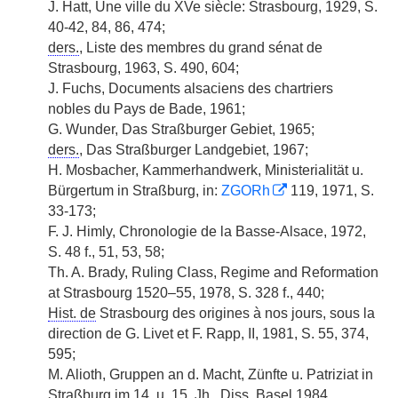
J. Hatt, Une ville du XVe siècle: Strasbourg, 1929, S.
40-42, 84, 86, 474;
ders.
, Liste des membres du grand sénat de
Strasbourg, 1963, S. 490, 604;
J. Fuchs, Documents alsaciens des chartriers
nobles du Pays de Bade, 1961;
G. Wunder, Das Straßburger Gebiet, 1965;
ders.
, Das Straßburger Landgebiet, 1967;
H. Mosbacher, Kammerhandwerk, Ministerialität u.
Bürgertum in Straßburg, in:
ZGORh
119, 1971, S.
33-173;
F. J. Himly, Chronologie de la Basse-Alsace, 1972,
S. 48 f., 51, 53, 58;
Th. A. Brady, Ruling Class, Regime and Reformation
at Strasbourg 1520–55, 1978, S. 328 f., 440;
Hist. de
Strasbourg des origines à nos jours, sous la
direction de G. Livet et F. Rapp, II, 1981, S. 55, 374,
595;
M. Alioth, Gruppen an d. Macht, Zünfte u. Patriziat in
Straßburg im 14. u. 15.
Jh.
,
Diss.
Basel 1984