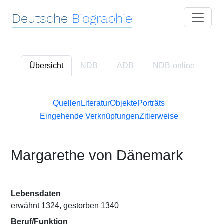
Deutsche
Biographie
Übersicht
NDB
ADB
NDB
-online
Quellen
Literatur
Objekte
Porträts
Eingehende Verknüpfungen
Zitierweise
Margarethe von Dänemark
Lebensdaten
erwähnt 1324, gestorben 1340
Beruf/Funktion