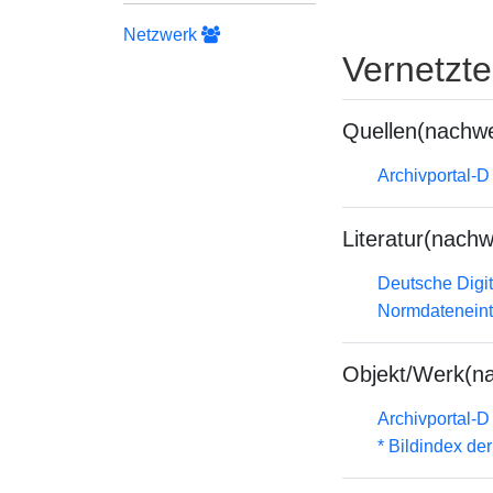
Netzwerk
Vernetzt
Quellen(nachwe
Archivportal-
Literatur(nachw
Deutsche Digit
Normdateneint
Objekt/Werk(n
Archivportal-
* Bildindex de