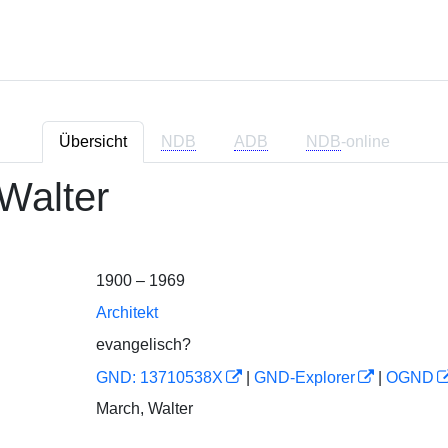
Übersicht
NDB
ADB
NDB
-online
Walter
1900 – 1969
Architekt
evangelisch?
GND: 13710538X
|
GND-Explorer
|
OGND
March, Walter