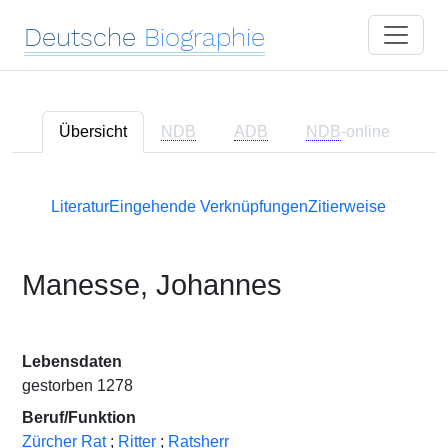
Deutsche
Biographie
Übersicht
NDB
ADB
NDB
-online
Literatur
Eingehende Verknüpfungen
Zitierweise
Manesse, Johannes
Lebensdaten
gestorben 1278
Beruf/Funktion
Zürcher Rat
;
Ritter
;
Ratsherr