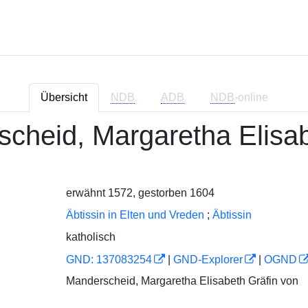
Übersicht
NDB
ADB
NDB
-online
cheid, Margaretha Elisab
erwähnt 1572, gestorben 1604
Äbtissin in Elten und Vreden
;
Äbtissin
katholisch
GND: 137083254
|
GND-Explorer
|
OGND
Manderscheid, Margaretha Elisabeth Gräfin von