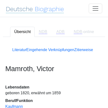
Deutsche
Biographie
Übersicht
NDB
ADB
NDB
-online
Literatur
Eingehende Verknüpfungen
Zitierweise
Mamroth, Victor
Lebensdaten
geboren 1820, erwähnt um 1859
Beruf/Funktion
Kaufmann