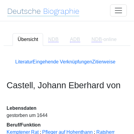
Deutsche
Biographie
Übersicht
NDB
ADB
NDB
-online
Literatur
Eingehende Verknüpfungen
Zitierweise
Castell, Johann Eberhard von
Lebensdaten
gestorben um 1644
Beruf/Funktion
Kemptener Rat
;
Pfleger auf Hohenthann
;
Ratsherr