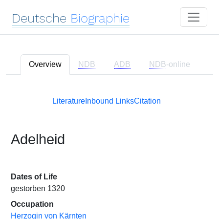
Deutsche
Biographie
Overview
NDB
ADB
NDB
-online
Literature
Inbound Links
Citation
Adelheid
Dates of Life
gestorben 1320
Occupation
Herzogin von Kärnten