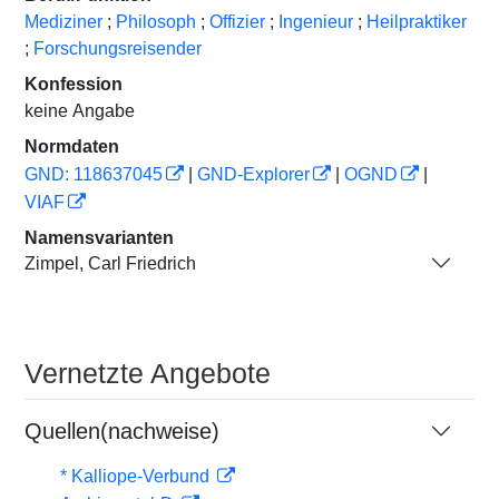
Mediziner
;
Philosoph
;
Offizier
;
Ingenieur
;
Heilpraktiker
;
Forschungsreisender
Konfession
keine Angabe
Normdaten
GND: 118637045
|
GND-Explorer
|
OGND
|
VIAF
Namensvarianten
Zimpel, Carl Friedrich
Vernetzte Angebote
Quellen(nachweise)
* Kalliope-Verbund