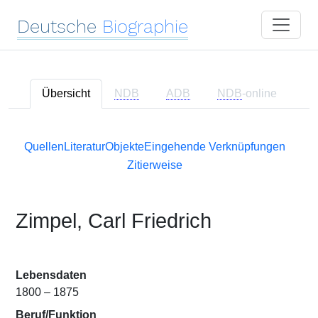
Deutsche
Biographie
Übersicht
NDB
ADB
NDB
-online
Quellen
Literatur
Objekte
Eingehende Verknüpfungen
Zitierweise
Zimpel, Carl Friedrich
Lebensdaten
1800 – 1875
Beruf/Funktion