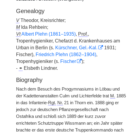
Genealogy
V
Theodor, Kreisrichter;
M
Ida Rehbein;
Vt
Albert Plehn (1861–1935)
,
Prof.
,
Tropenhygieniker, Chefarzt d. Krankenhauses am
Urban in Berlin (s.
Kürschner, Gel.-Kal.
1931;
Fischer),
Friedrich Plehn (1862–1904)
,
Tropenhygieniker (s.
Fischer
);
-
⚭
Elsbeth Lindner.
Biography
Nach dem Besuch des Progymnasiums in Löbau und
der Kadettenanstalten Culm und Lichterfelde trat
M.
1885
in das Infanterie-
Rgt.
Nr.
21 in Thorn ein. 1888 ging er
jedoch zur deutschen Pflanzergesellschaft nach
Ostafrika und schloß sich 1889 der kurz zuvor
errichteten Schutztruppe Wissmann an; ein Jahr später
brachte er das erste deutsche Truppenkommando nach