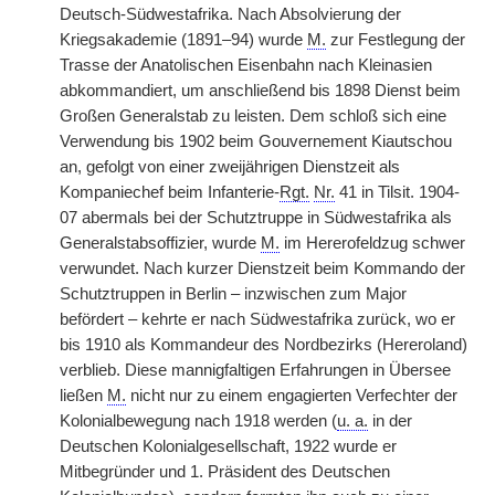
Deutsch-Südwestafrika. Nach Absolvierung der
Kriegsakademie (1891–94) wurde
M.
zur Festlegung der
Trasse der Anatolischen Eisenbahn nach Kleinasien
abkommandiert, um anschließend bis 1898 Dienst beim
Großen Generalstab zu leisten. Dem schloß sich eine
Verwendung bis 1902 beim Gouvernement Kiautschou
an, gefolgt von einer zweijährigen Dienstzeit als
Kompaniechef beim Infanterie-
Rgt.
Nr.
41 in Tilsit. 1904-
07 abermals bei der Schutztruppe in Südwestafrika als
Generalstabsoffizier, wurde
M.
im Hererofeldzug schwer
verwundet. Nach kurzer Dienstzeit beim Kommando der
Schutztruppen in Berlin – inzwischen zum Major
befördert – kehrte er nach Südwestafrika zurück, wo er
bis 1910 als Kommandeur des Nordbezirks (Hereroland)
verblieb. Diese mannigfaltigen Erfahrungen in Übersee
ließen
M.
nicht nur zu einem engagierten Verfechter der
Kolonialbewegung nach 1918 werden (
u. a.
in der
Deutschen Kolonialgesellschaft, 1922 wurde er
Mitbegründer und 1. Präsident des Deutschen