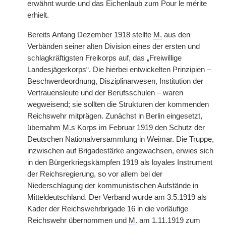
erwähnt wurde und das Eichenlaub zum Pour le mérite
erhielt.
Bereits Anfang Dezember 1918 stellte
M.
aus den
Verbänden seiner alten Division eines der ersten und
schlagkräftigsten Freikorps auf, das „Freiwillige
Landesjägerkorps“. Die hierbei entwickelten Prinzipien –
Beschwerdeordnung, Disziplinarwesen, Institution der
Vertrauensleute und der Berufsschulen – waren
wegweisend; sie sollten die Strukturen der kommenden
Reichswehr mitprägen. Zunächst in Berlin eingesetzt,
übernahm
M.
s Korps im Februar 1919 den Schutz der
Deutschen Nationalversammlung in Weimar. Die Truppe,
inzwischen auf Brigadestärke angewachsen, erwies sich
in den Bürgerkriegskämpfen 1919 als loyales Instrument
der Reichsregierung, so vor allem bei der
Niederschlagung der kommunistischen Aufstände in
Mitteldeutschland. Der Verband wurde am 3.5.1919 als
Kader der Reichswehrbrigade 16 in die vorläufige
Reichswehr übernommen und
M.
am 1.11.1919 zum