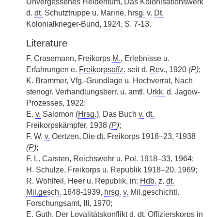
Unvergessenes Heldentum, Das Kolonisationswerk
d.
dt.
Schutztruppe u. Marine,
hrsg.
v.
Dt.
Kolonialkrieger-Bund, 1924, S. 7-13.
Literature
F. Crasemann, Freikorps
M.
, Erlebnisse u.
Erfahrungen e.
Freikorpsoffz.
seit d.
Rev.
, 1920
(
P
)
;
K. Brammer,
Vfg.
-Grundlage u. Hochverrat, Nach
stenogr. Verhandlungsberr. u. amtl.
Urkk.
d. Jagow-
Prozesses, 1922;
E.
v.
Salomon (
Hrsg.
), Das Buch
v.
dt.
Freikorpskämpfer, 1938
(
P
)
;
F. W.
v.
Oertzen, Die
dt.
Freikorps 1918–23, ³1938
(
P
)
;
F. L. Carsten, Reichswehr u.
Pol.
1918–33, 1964;
H. Schulze, Freikorps u. Republik 1918–20, 1969;
R. Wohlfeil, Heer u. Republik, in:
Hdb.
z.
dt.
Mil.gesch.
1648-1939,
hrsg.
v.
Mil.geschichtl.
Forschungsamt, III, 1970;
E. Guth, Der Loyalitätskonflikt d.
dt.
Offizierskorps in