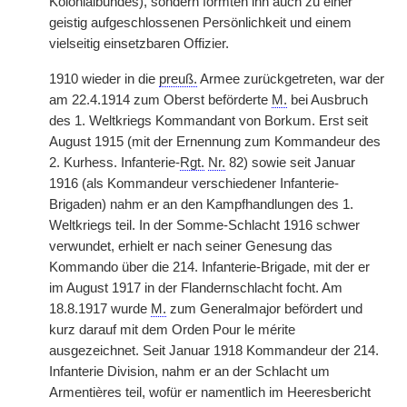
Kolonialbundes), sondern formten ihn auch zu einer
geistig aufgeschlossenen Persönlichkeit und einem
vielseitig einsetzbaren Offizier.
1910 wieder in die
preuß.
Armee zurückgetreten, war der
am 22.4.1914 zum Oberst beförderte
M.
bei Ausbruch
des 1. Weltkriegs Kommandant von Borkum. Erst seit
August 1915 (mit der Ernennung zum Kommandeur des
2. Kurhess. Infanterie-
Rgt.
Nr.
82) sowie seit Januar
1916 (als Kommandeur verschiedener Infanterie-
Brigaden) nahm er an den Kampfhandlungen des 1.
Weltkriegs teil. In der Somme-Schlacht 1916 schwer
verwundet, erhielt er nach seiner Genesung das
Kommando über die 214. Infanterie-Brigade, mit der er
im August 1917 in der Flandernschlacht focht. Am
18.8.1917 wurde
M.
zum Generalmajor befördert und
kurz darauf mit dem Orden Pour le mérite
ausgezeichnet. Seit Januar 1918 Kommandeur der 214.
Infanterie Division, nahm er an der Schlacht um
Armentières teil, wofür er namentlich im Heeresbericht