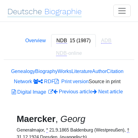
Deutsche
Biographie
Overview
NDB
15 (1987)
ADB
NDB
-online
Genealogy
Biography
Works
Literature
Author
Citation
Network
RDF
Print version
Source in print
Previous article
Next article
Digital Image
Maercker
,
Georg
Generalmajor,
*
21.9.1865 Baldenburg (Westpreußen),
†
31.12.1924 Dresden. (evangelisch)