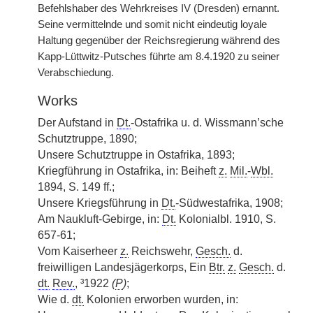
Befehlshaber des Wehrkreises IV (Dresden) ernannt.
Seine vermittelnde und somit nicht eindeutig loyale
Haltung gegenüber der Reichsregierung während des
Kapp-Lüttwitz-Putsches führte am 8.4.1920 zu seiner
Verabschiedung.
Works
Der Aufstand in
Dt.
-Ostafrika u. d. Wissmann’sche
Schutztruppe, 1890;
Unsere Schutztruppe in Ostafrika, 1893;
Kriegführung in Ostafrika, in: Beiheft
z.
Mil.
-
Wbl.
1894, S. 149 ff.;
Unsere Kriegsführung in
Dt.
-Südwestafrika, 1908;
Am Naukluft-Gebirge, in:
Dt.
Kolonialbl. 1910, S.
657-61;
Vom Kaiserheer
z.
Reichswehr,
Gesch.
d.
freiwilligen Landesjägerkorps, Ein
Btr.
z.
Gesch.
d.
dt.
Rev.
, ³1922
(
P
)
;
Wie d.
dt.
Kolonien erworben wurden, in: