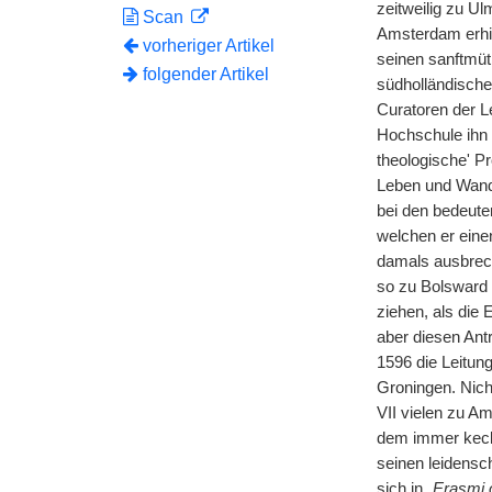
zeitweilig zu Ul
Scan
Amsterdam erhie
vorheriger Artikel
seinen sanftmüt
folgender Artikel
südholländisch
Curatoren der L
Hochschule ihn f
theologische' Pr
Leben und Wande
bei den bedeute
welchen er eine
damals ausbrech
so zu Bolsward
ziehen, als die
aber diesen Ant
1596 die Leitun
Groningen. Nich
VII vielen zu A
dem immer keck
seinen leidensc
sich in
„Erasmi 