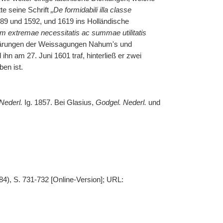
te seine Schrift
„De formidabili illa classe
89 und 1592, und 1619 ins Holländische
em extremae necessitatis ac summae utilitatis
lärungen der Weissagungen Nahum's und
 ihn am 27. Juni 1601 traf, hinterließ er zwei
en ist.
Nederl.
Ig. 1857. Bei Glasius,
Godgel. Nederl.
und
84), S. 731-732 [Online-Version]; URL: