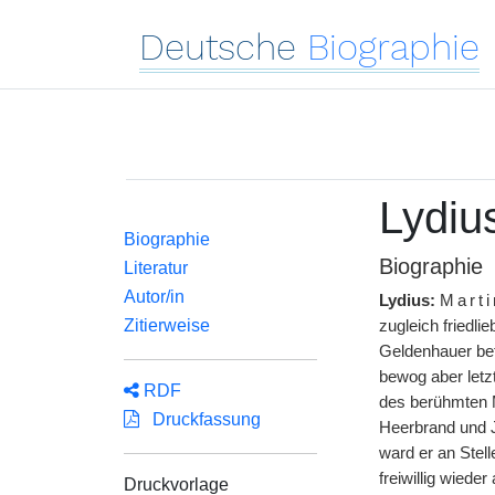
Deutsche
Biographie
Lydiu
Biographie
Biographie
Literatur
Autor/in
Lydius:
Mart
Zitierweise
zugleich friedli
Geldenhauer bef
bewog aber letz
RDF
des berühmten M
Druckfassung
Heerbrand und 
ward er an Stel
freiwillig wiede
Druckvorlage