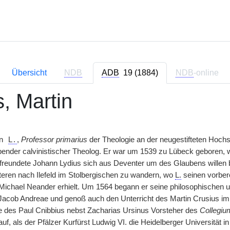
Übersicht
NDB
ADB
19 (1884)
NDB
-online
s, Martin
in
L.
,
Professor primarius
der Theologie an der neugestifteten Hochs
ebender calvinistischer Theolog. Er war um 1539 zu Lübeck geboren, w
reundete Johann Lydius sich aus Deventer um des Glaubens willen be
teren nach Ilefeld im Stolbergischen zu wandern, wo
L.
seinen vorbere
ichael Neander erhielt. Um 1564 begann er seine philosophischen u
Jacob Andreae und genoß auch den Unterricht des Martin Crusius i
le des Paul Cnibbius nebst Zacharias Ursinus Vorsteher des
Collegiu
r auf, als der Pfälzer Kurfürst Ludwig VI. die Heidelberger Universität i