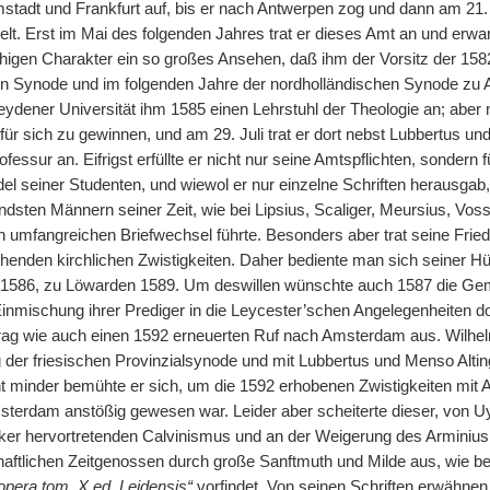
mstadt und Frankfurt auf, bis er nach Antwerpen zog und dann am 21. A
lt. Erst im Mai des folgenden Jahres trat er dieses Amt an und erwa
higen Charakter ein so großes Ansehen, daß ihm der Vorsitz der 158
en Synode und im folgenden Jahre der nordholländischen Synode zu
eydener Universität ihm 1585 einen Lehrstuhl der Theologie an; aber
ür sich zu gewinnen, und am 29. Juli trat er dort nebst Lubbertus un
ofessur an. Eifrigst erfüllte er nicht nur seine Amtspflichten, sondern
l seiner Studenten, und wiewol er nur einzelne Schriften herausgab
ndsten Männern seiner Zeit, wie bei Lipsius, Scaliger, Meursius, Vos
n umfangreichen Briefwechsel führte. Besonders aber trat seine Fried
enden kirchlichen Zwistigkeiten. Daher bediente man sich seiner Hül
 1586, zu Löwarden 1589. Um deswillen wünschte auch 1587 die Gem
 Einmischung ihrer Prediger in die Leycester’schen Angelegenheiten d
rag wie auch einen 1592 erneuerten Ruf nach Amsterdam aus. Wilhe
g der friesischen Provinzialsynode und mit Lubbertus und Menso Altin
t minder bemühte er sich, um die 1592 erhobenen Zwistigkeiten mit Ar
msterdam anstößig gewesen war. Leider aber scheiterte dieser, von Uy
er hervortretenden Calvinismus und an der Weigerung des Arminius
haftlichen Zeitgenossen durch große Sanftmuth und Milde aus, wie 
opera tom. X ed. Leidensis“
vorfindet. Von seinen Schriften erwähnen 