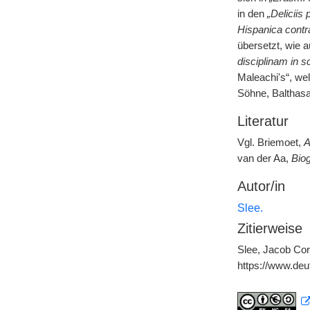
in den
„Deliciis
Hispanica contr
übersetzt, wie 
disciplinam in s
Maleachi's“, wel
Söhne, Balthasa
Literatur
Vgl. Briemoet,
A
van der Aa,
Bio
Autor/in
Slee.
Zitierweise
Slee, Jacob Corn
https://www.de