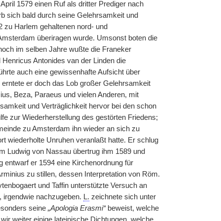
pril 1579 einen Ruf als dritter Prediger nach
rb sich bald durch seine Gelehrsamkeit und
2 zu Harlem gehaltenen nord- und
 Amsterdam überiragen wurde. Umsonst boten die
 noch im selben Jahre wußte die Franeker
d Henricus Antonides van der Linden die
 führte auch eine gewissenhafte Aufsicht über
, erntete er doch das Lob großer Gelehrsamkeit
sius, Beza, Paraeus und vielen Anderen, mit
samkeit und Verträglichkeit hervor bei den schon
fe zur Wiederherstellung des gestörten Friedens;
einde zu Amsterdam ihn wieder an sich zu
ort wiederholte Unruhen
|
veranlaßt hatte. Er schlug
lm Ludwig von Nassau übertrug ihm 1589 und
g entwarf er 1594 eine Kirchenordnung für
minius zu stillen, dessen Interpretation von Röm.
tenbogaert und Taffin unterstützte Versuch an
, irgendwie nachzugeben.
L.
zeichnete sich unter
besonders seine
„Apologia Erasmi“
beweist, welche
wir weiter einige lateinische Dichtungen, welche