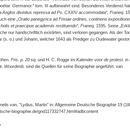
 poëtar. Germanor.“ tom.
III aufbewahrt sind. Besonderes Verdienst hat
a Anglos divinitus repressa ad Ps. CXXIV accommodata“, Franeq.
15
auch eine
„Oratio panegyrica ad Frisiae ordines, continens exposition
cholis et praecipue academiis restituendo“, Franeq.
1595. Seine „Erk
che nur handschriftlich existirten, sind verloren gegangen. Als der Tod
r (s. o.) und Johann, welcher 1643 als Prediger zu Oudewater gestorb
then. Fris. p. 20 sq.
und H. C. Rogge im
Kalender voor de protest. in 
gr. Woordenb.
sind die Quellen für seine Biographie angeführt. van
elis van, "Lydius, Martin" in: Allgemeine Deutsche Biographie 19 (18
utsche-biographie.de/gnd117332747.html#adbcontent