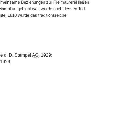
Gemeinsame Beziehungen zur Freimaurerei ließen
einmal aufgeblüht war, wurde nach dessen Tod
nnte. 1810 wurde das traditionsreiche
be d. D. Stempel
AG
, 1929;
 1929;