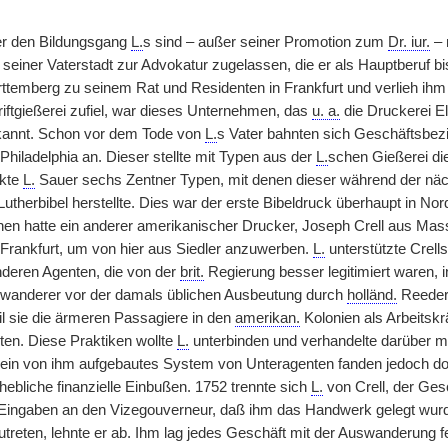
er den Bildungsgang
L.
s sind – außer seiner Promotion zum
Dr. iur.
– 
n seiner Vaterstadt zur Advokatur zugelassen, die er als Hauptberuf b
temberg zu seinem Rat und Residenten in Frankfurt und verlieh ihm 1
iftgießerei zufiel, war dieses Unternehmen, das
u. a.
die Druckerei El
annt. Schon vor dem Tode von
L.
s Vater bahnten sich Geschäftsbez
Philadelphia an. Dieser stellte mit Typen aus der
L.
schen Gießerei di
nkte
L.
Sauer sechs Zentner Typen, mit denen dieser während der näc
utherbibel herstellte. Dies war der erste Bibeldruck überhaupt in N
en hatte ein anderer amerikanischer Drucker, Joseph Crell aus Mas
rankfurt, um von hier aus Siedler anzuwerben.
L.
unterstützte Crells
nderen Agenten, die von der
brit.
Regierung besser legitimiert waren,
swanderer vor der damals üblichen Ausbeutung durch
holländ.
Reeder 
il sie die ärmeren Passagiere in den
amerikan.
Kolonien als Arbeitskr
ten. Diese Praktiken wollte
L.
unterbinden und verhandelte darüber mi
ein von ihm aufgebautes System von Unteragenten fanden jedoch dort 
bliche finanzielle Einbußen. 1752 trennte sich
L.
von Crell, der Ges
 Eingaben an den Vizegouverneur, daß ihm das Handwerk gelegt wur
treten, lehnte er ab. Ihm lag jedes Geschäft mit der Auswanderung fer