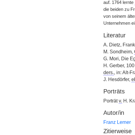
auf. 1764 lernte
die beiden zu Fr
von seinem ält
Unternehmen ein
Literatur
A. Dietz, Frank
M. Sondheim,
G. Mori, Die E
H. Gerber, 100
ders.
, in: Alt-F
J. Hesdörfer,
e
Porträts
Porträt
v.
H. Kra
Autor/in
Franz Lerner
Zitierweise