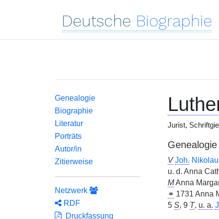
Deutsche
Biographie
Luthe
Genealogie
Biographie
Literatur
Jurist, Schriftgi
Porträts
Genealogie
Autor/in
V
Joh.
Nikolau
Zitierweise
u. d. Anna Cat
M
Anna Margar
Netzwerk
⚭
1731 Anna M
RDF
5
S
, 9
T
,
u. a.
J
Druckfassung