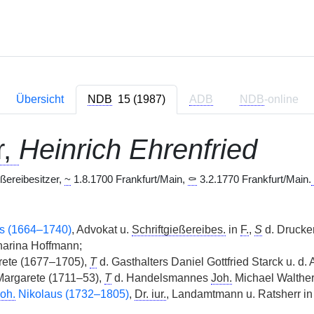
Übersicht
NDB
15 (1987)
ADB
NDB
-online
r,
Heinrich Ehrenfried
eßereibesitzer,
~
1.8.1700 Frankfurt/Main,
⚰
3.2.1770 Frankfurt/Main.
s (1664–1740)
, Advokat u.
Schriftgießereibes.
in
F.
,
S
d. Drucker
harina Hoffmann;
ete (1677–1705),
T
d. Gasthalters Daniel Gottfried Starck u. d.
argarete (1711–53),
T
d. Handelsmannes
Joh.
Michael Walther
oh.
Nikolaus (1732–1805)
,
Dr. iur.
, Landamtmann u. Ratsherr i