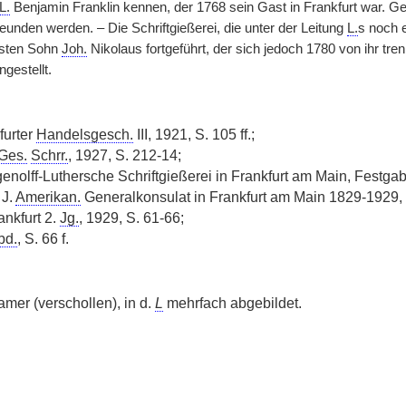
L.
Benjamin Franklin kennen, der 1768 sein Gast in Frankfurt war. 
eunden werden. – Die Schriftgießerei, die unter der Leitung
L.
s noch 
esten Sohn
Joh.
Nikolaus fortgeführt, der sich jedoch 1780 von ihr tre
gestellt.
furter
Handelsgesch.
III, 1921, S. 105 ff.;
Ges.
Schrr.
, 1927, S. 212-14;
genolff-Luthersche Schriftgießerei in Frankfurt am Main, Festga
 J.
Amerikan.
Generalkonsulat in Frankfurt am Main 1829-1929,
rankfurt 2.
Jg.
, 1929, S. 61-66;
bd.
, S. 66 f.
mer (verschollen), in d.
L
mehrfach abgebildet.