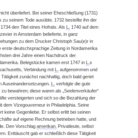
nicht überliefert. Bei seiner Eheschließung (1731)
is zu seinem Tode ausübte. 1732 bestellte ihn der
734 den Titel eines Hofrats. Als
L.
1740 auf dem
zevier in Amsterdam belieferte, in ganz
iehungen zu dem Drucker Christoph Sau(e)r in
e erste deutschsprachige Zeitung in Nordamerika
hsten drei Jahre einen Nachdruck der
ordamerika. Belegstücke kamen erst 1747 in
L.
s
sachusetts, Verbindung mit
L.
aufgenommen und
 Tätigkeit zunächst nachhaltig, doch bald geriet
 in Auseinandersetzungen.
L.
verfolgte die gute
zu bewahren; diese waren als „Seelenverkäufer“
äfte versteigerten und sich so die Bezahlung der
t dem Vizegouverneur in Philadelphia. Seine
keine Gegenliebe. Er selbst erlitt bei seinen
chäfte auf eigene Rechnung betrieben hatte, und
de. Den Vorschlag
amerikan.
Privatleute, selbst
n. Enttäuscht gab er schließlich diese Tätigkeit