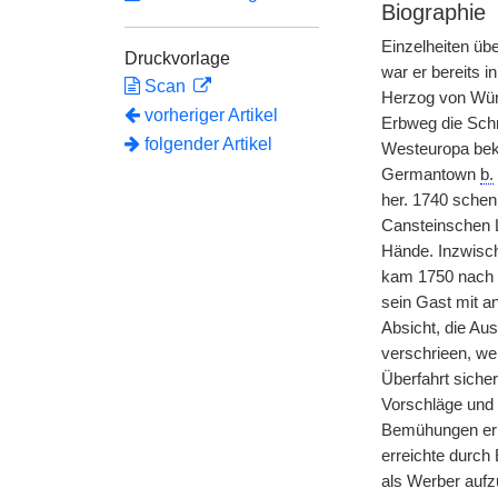
Biographie
Einzelheiten üb
Druckvorlage
war er bereits i
Scan
Herzog von Würt
vorheriger Artikel
Erbweg die Schr
folgender Artikel
Westeuropa bek
Germantown
b.
her. 1740 sche
Cansteinschen L
Hände. Inzwisch
kam 1750 nach F
sein Gast mit a
Absicht, die Au
verschrieen, we
Überfahrt sicher
Vorschläge und 
Bemühungen erhe
erreichte durch
als Werber aufzu