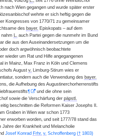
intrat, vollzog
L.
, seit 1776 ohne Weihbischof
eich nach Wien gegangen und wurde später erster
iözesanbischof wehrte er sich heftig gegen die
burger Kongresses von 1770/71 zu gemeinsamer
echtsame des
bayer.
Episkopats – auf dem
it nahm
L.
auch Partei gegen die nunmehr im Bund
gar die aus den Auseinandersetzungen um die
 oder doch argwöhnisch beobachtete
mmer wieder um Rat und Hilfe angegangenen
al in Mainz, Max Franz in Köln und Clemens
ischofs August
v.
Limburg-Stirum wies er
untiatur, sondern auch die Verwendung des
bayer.
ns, die Aufhebung des Augustinerchorherrenstifts
bfrauenstifts
¶
und die ohne sein
schof sowie die Verschärfung der
päpstl.
itig beschnitten die Reformen Kaiser Josephs II.
of am Graben in Wien war schon 1773
ner erworben worden, und seit 1777/78 stand das
 Jahre der Krankheit und Melancholie
nd
Josef Konrad
Frhr.
v.
Schroffenberg (
†
1803)