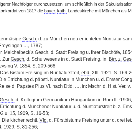
hrigerer Nachfolger durchzusetzen, um schließlich in der Säkularisat
Konkordat von 1817 die
bayer.
kath.
Landeskirche mit München als Me
ktenmäsige
Gesch.
d. zu München neu errichteten Nuntiatur samt
Freysingen …, 1787;
r, Meichelbeck's
Gesch.
d. Stadt Freising u. ihrer Bischöfe, 185
, Zur
Gesch.
d. Schulwesens in d. Stadt Freising, in:
Btrr.
z.
Ges
ysing V, 1854, S. 209-568;
 Das Bistum Freising im Nuntiaturstreit,
ebd.
XIII, 1921, S. 169-2
Die Errichtung d.
päpstl.
Nuntiatur in München u. d. Emser Con
 Reise d. Papstes Pius VI. nach
Dtld.
…, in:
Mschr.
d.
Hist. Ver.
v.
Gesch.
d. Kollegium Germanikum Hungarikum in Rom II, ²1906;
Errichtung d. Münchener Nuntiatur u. d. Nuntiaturstreit
b. z.
Emse
2 u. 15, 1909, S. 16-53;
, Die kirchenrechtl.
Vfg.
d. Fürstbistums Freising unter d. drei l
, 1929, S. 81-256;