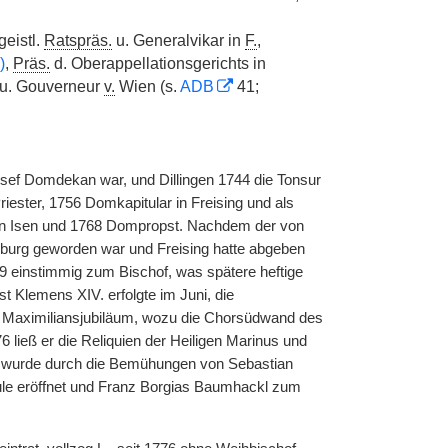
geistl.
Ratspräs.
u. Generalvikar in
F.
,
)
,
Präs.
d. Oberappellationsgerichts in
 u. Gouverneur
v.
Wien (s.
ADB
41;
osef Domdekan war, und Dillingen 1744 die Tonsur
ester, 1756 Domkapitular in Freising und als
n Isen und 1768 Dompropst. Nachdem der von
urg geworden war und Freising hatte abgeben
9 einstimmig zum Bischof, was spätere heftige
st Klemens XIV. erfolgte im Juni, die
Maximiliansjubiläum, wozu die Chorsüdwand des
 ließ er die Reliquien der Heiligen Marinus und
783 wurde durch die Bemühungen von Sebastian
le eröffnet und Franz Borgias Baumhackl zum