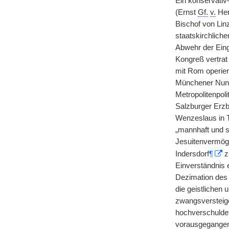
Ein konservativ
(Ernst
Gf.
v.
Her
Bischof von Linz
staatskirchlich
Abwehr der Eing
Kongreß vertrat 
mit Rom operier
Münchener Nunti
Metropolitenpol
Salzburger Erz
Wenzeslaus in T
„mannhaft und s
Jesuitenvermög
Indersdorf
¶
z
Einverständnis 
Dezimation de
die geistlichen
zwangsversteig
hochverschulde
vorausgegangen