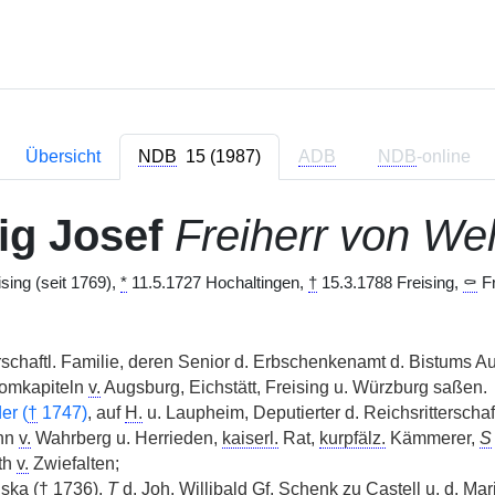
Übersicht
NDB
15 (1987)
ADB
NDB
-online
g Josef
Freiherr von We
sing (seit 1769),
*
11.5.1727 Hochaltingen,
†
15.3.1788 Freising,
⚰
Fr
erschaftl. Familie, deren Senior d. Erbschenkenamt d. Bistums A
Domkapiteln
v.
Augsburg, Eichstätt, Freising u. Würzburg saßen.
er (
†
1747)
, auf
H.
u. Laupheim, Deputierter d. Reichsritterscha
nn
v.
Wahrberg u. Herrieden,
kaiserl.
Rat,
kurpfälz.
Kämmerer,
S
th
v.
Zwiefalten;
ska (
†
1736),
T
d.
Joh.
Willibald
Gf.
Schenk zu Castell u. d. Mar