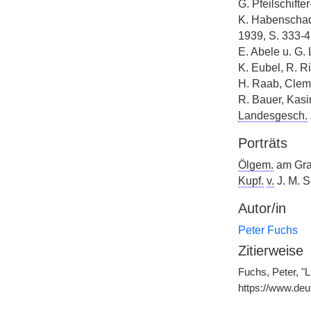
G. Pfeilschift
K. Habenscha
1939, S. 333-
E. Abele u. G. 
K. Eubel, R. Ri
H. Raab, Cle
R. Bauer, Kas
Landesgesch.
Porträts
Ölgem.
am Gra
Kupf.
v.
J. M. S
Autor/in
Peter Fuchs
Zitierweise
Fuchs, Peter, "
https://www.de