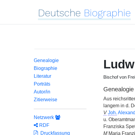
Deutsche
Biographie
Ludwi
Genealogie
Biographie
Literatur
Bischof von Frei
Porträts
Genealogie
Autor/in
Aus reichsritt
Zitierweise
langem in d. 
V
Joh.
Alexand
Netzwerk
u. Oberamtma
RDF
Franziska Spe
Druckfassung
M
Maria Franzi