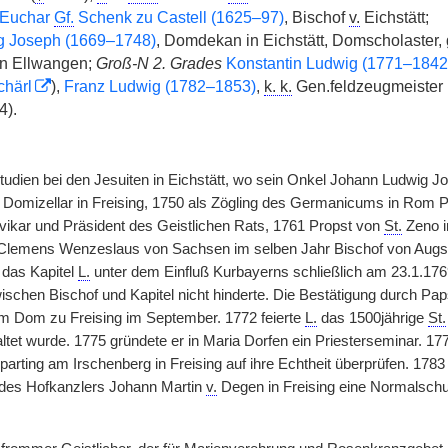
Euchar
Gf.
Schenk zu Castell (1625–97)
, Bischof
v.
Eichstätt;
 Joseph (1669–1748)
, Domdekan in Eichstätt, Domscholaster, 
 in Ellwangen;
Groß-N 2. Grades
Konstantin Ludwig (1771–1842
chärl
),
Franz Ludwig (1782–1853)
,
k. k.
Gen.feldzeugmeister
4).
Studien bei den Jesuiten in Eichstätt, wo sein Onkel Johann Ludwig J
Domizellar in Freising, 1750 als Zögling des Germanicums in Rom Pri
vikar und Präsident des Geistlichen Rats, 1761 Propst von
St.
Zeno i
Clemens Wenzeslaus von Sachsen im selben Jahr Bischof von Augsb
 das Kapitel
L.
unter dem Einfluß Kurbayerns schließlich am 23.1.176
wischen Bischof und Kapitel nicht hinderte. Die Bestätigung durch Pap
m Dom zu Freising im September. 1772 feierte
L.
das 1500jährige
St.
et wurde. 1775 gründete er in Maria Dorfen ein Priesterseminar. 1776
parting am Irschenberg in Freising auf ihre Echtheit überprüfen. 1
 des Hofkanzlers Johann Martin
v.
Degen in Freising eine Normalschu