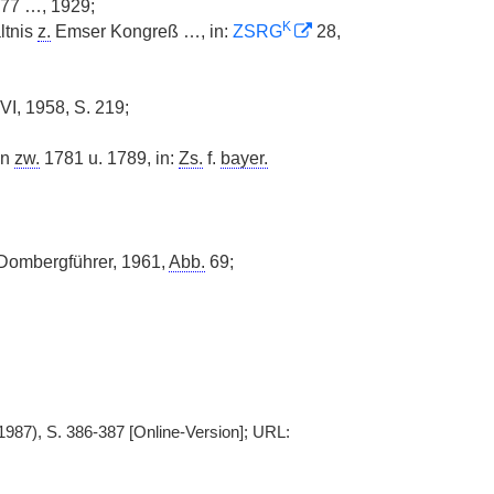
-77 …, 1929;
K
ltnis
z.
Emser Kongreß …, in:
ZSRG
28,
 VI, 1958, S. 219;
en
zw.
1781 u. 1789, in:
Zs.
f.
bayer.
. Dombergführer, 1961,
Abb.
69;
1987), S. 386-387 [Online-Version]; URL: