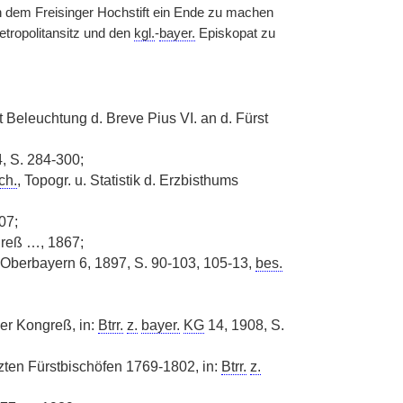
ion dem Freisinger Hochstift ein Ende zu machen
tropolitansitz und den
kgl.
-
bayer.
Episkopat zu
 Beleuchtung d. Breve Pius VI. an d. Fürst
4, S. 284-300;
ch.
, Topogr. u. Statistik d. Erzbisthums
07;
greß …, 1867;
Oberbayern 6, 1897, S. 90-103, 105-13,
bes.
r Kongreß, in:
Btrr.
z.
bayer.
KG
14, 1908, S.
etzten Fürstbischöfen 1769-1802, in:
Btrr.
z.