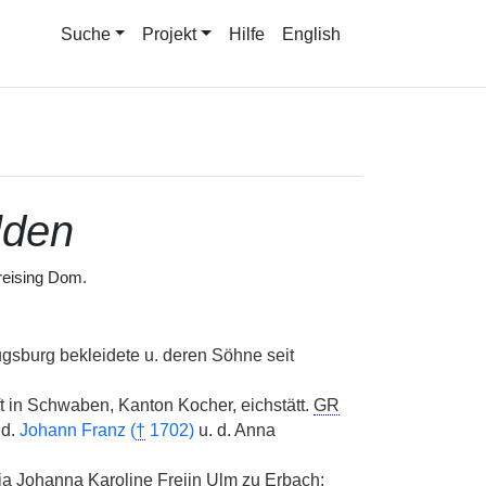
Suche
Projekt
Hilfe
English
lden
eising Dom.
ugsburg bekleidete u. deren Söhne seit
ft in Schwaben, Kanton Kocher, eichstätt.
GR
d.
Johann Franz (
†
1702)
u. d. Anna
ia Johanna Karoline Freiin Ulm zu Erbach;