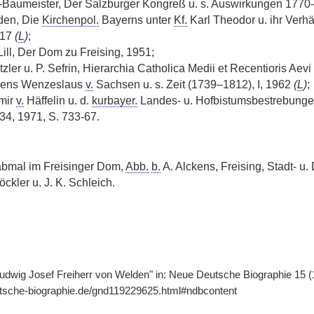
er-Baumeister, Der Salzburger Kongreß u. s. Auswirkungen 1770
den, Die
Kirchenpol.
Bayerns unter
Kf.
Karl Theodor u. ihr Verhä
417
(
L
)
;
Lill, Der Dom zu Freising, 1951;
tzler u. P. Sefrin, Hierarchia Catholica Medii et Recentioris Aevi
mens Wenzeslaus
v.
Sachsen u. s. Zeit (1739–1812), I, 1962
(
L
)
;
imir
v.
Häffelin u. d.
kurbayer.
Landes- u. Hofbistumsbestrebung
34, 1971, S. 733-67.
bmal im Freisinger Dom,
Abb.
b.
A. Alckens, Freising, Stadt- u
öckler u. J. K. Schleich.
Ludwig Josef Freiherr von Welden" in: Neue Deutsche Biographie 15 (
utsche-biographie.de/gnd119229625.html#ndbcontent