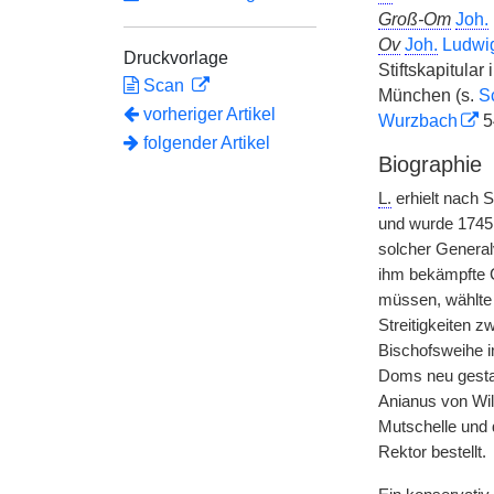
Groß-Om
Joh.
Ov
Joh.
Ludwig
Druckvorlage
Stiftskapitular
Scan
München (s.
S
vorheriger Artikel
Wurzbach
5
folgender Artikel
Biographie
L.
erhielt nach 
und wurde 1745 
solcher General
ihm bekämpfte 
müssen, wählte
Streitigkeiten z
Bischofsweihe i
Doms neu gestalt
Anianus von Wil
Mutschelle und
Rektor bestellt.