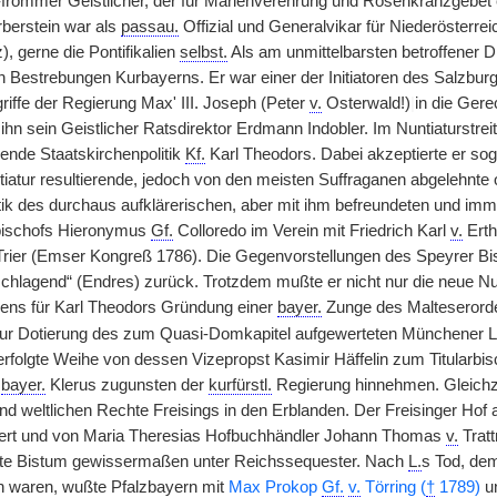
-frommer Geistlicher, der für Marienverehrung und Rosenkranzgebet e
berstein war als
passau.
Offizial und Generalvikar für Niederösterr
), gerne die Pontifikalien
selbst.
Als am unmittelbarsten betroffener D
en Bestrebungen Kurbayerns. Er war einer der Initiatoren des Salz
riffe der Regierung Max' III. Joseph (Peter
v.
Osterwald!)
|
in die Ger
ihn sein Geistlicher Ratsdirektor Erdmann Indobler. Im Nuntiaturstre
ende Staatskirchenpolitik
Kf.
Karl Theodors. Dabei akzeptierte er so
atur resultierende, jedoch von den meisten Suffraganen abgelehnte
itik des durchaus aufklärerischen, aber mit ihm befreundeten und i
bischofs Hieronymus
Gf.
Colloredo im Verein mit Friedrich Karl
v.
Erth
rier (Emser Kongreß 1786). Die Gegenvorstellungen des Speyrer B
chlagend“ (Endres) zurück. Trotzdem mußte er nicht nur die neue N
ens für Karl Theodors Gründung einer
bayer.
Zunge des Malteserorde
ur Dotierung des zum Quasi-Domkapitel aufgewerteten Münchener Lie
erfolgte Weihe von dessen Vizepropst Kasimir Häffelin zum Titularbi
s
bayer.
Klerus zugunsten der
kurfürstl.
Regierung hinnehmen. Gleichze
 und weltlichen Rechte Freisings in den Erblanden. Der Freisinger H
ert und von Maria Theresias Hofbuchhändler Johann Thomas
v.
Tratt
te Bistum gewissermaßen unter Reichssequester. Nach
L.
s Tod, dem
 waren, wußte Pfalzbayern mit
Max Prokop
Gf.
v.
Törring (
†
1789)
u