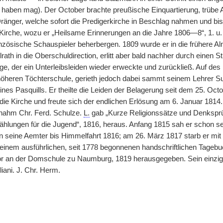
haben mag). Der October brachte preußische Einquartierung, trübe 
ränger, welche sofort die Predigerkirche in Beschlag nahmen und bis 
 Kirche, wozu er „Heilsame Erinnerungen an die Jahre 1806—8“, 1. u. 
zösische Schauspieler beherbergen. 1809 wurde er in die frühere A
lrath in die Oberschuldirection, erlitt aber bald nachher durch ein
ge, der ein Unterleibsleiden wieder erweckte und zurückließ. Auf des
 höheren Töchterschule, gerieth jedoch dabei sammt seinem Lehrer 
ines Pasquills. Er theilte die Leiden der Belagerung seit dem 25. 
die Kirche und freute sich der endlichen Erlösung am 6. Januar 1814.
rnahm Chr. Ferd. Schulze.
L.
gab „Kurze Religionssätze und Denkspr
ählungen für die Jugend“, 1816, heraus. Anfang 1815 sah er schon s
 seine Aemter bis Himmelfahrt 1816; am 26. März 1817 starb er mit 
einem ausführlichen, seit 1778 begonnenen handschriftlichen Tagebuc
tor an der Domschule zu Naumburg, 1819 herausgegeben. Sein einzi
iani. J. Chr. Herm.