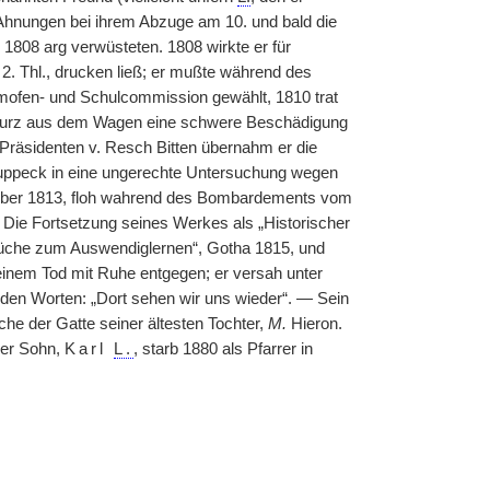
Ahnungen bei ihrem Abzuge am 10. und bald die
1808 arg verwüsteten. 1808 wirkte er für
2. Thl., drucken ließ; er mußte während des
lmofen- und Schulcommission gewählt, 1810 trat
en Sturz aus dem Wagen eine schwere Beschädigung
 Präsidenten v. Resch Bitten übernahm er die
Suppeck in eine ungerechte Untersuchung wegen
October 1813, floh wahrend des Bombardements vom
 Die Fortsetzung seines Werkes als „Historischer
üche zum Auswendiglernen“, Gotha 1815, und
einem Tod mit Ruhe entgegen; er versah unter
den Worten: „Dort sehen wir uns wieder“. — Sein
he der Gatte seiner ältesten Tochter,
M.
Hieron.
ger Sohn,
Karl
L.
, starb 1880 als Pfarrer in