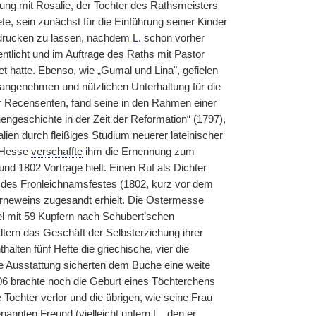
thung mit Rosalie, der Tochter des Rathsmeisters
, sein zunächst für die Einführung seiner Kinder
) drucken zu lassen, nachdem
L.
schon vorher
tlicht und im Auftrage des Raths mit Pastor
 hatte. Ebenso, wie „Gumal und Lina", gefielen
angenehmen und nützlichen Unterhaltung für die
r Recensenten, fand seine in den Rahmen einer
ngeschichte in der Zeit der Reformation“ (1797),
lien durch fleißiges Studium neuerer lateinischer
r Hesse
verschaffte
ihm die Ernennung zum
nd 1802 Vortrage hielt. Einen Ruf als Dichter
er des Fronleichnamsfestes (1802, kurz vor dem
irneweins zugesandt erhielt. Die Ostermesse
el mit 59 Kupfern nach Schubert’schen
ltern das Geschäft der Selbsterziehung ihrer
alten fünf Hefte die griechische, vier die
che Ausstattung sicherten dem Buche eine weite
06 brachte noch die Geburt eines Töchterchens
ochter verlor und die übrigen, wie seine Frau
enannten Freund (vielleicht unfern
L.
, den er