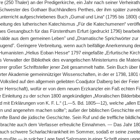
re (250 Thaler) an der Predigerkirche, ein Jahr nach seiner Verheira
Schwester des Gothaer Buchhändlers Perthes, der ihm später zuredete
sunterricht aufgeschriebenes Buch „Gumal und Lina“ (1795 bis 1800
eitung des lutherischen Katechismus „Für die Katechumenen“ veröffen
es Gesangbuch für das Fürstenthum Erfurt (gedruckt 1796) bearbeitet
mälde aus dem gemeinen Leben" und „Dramatische Sprichwörter zur 
gend". Geringere Verbreitung, wenn auch beifällige Anerkennung de
Humanisten „Helius Eoban Hesse“ 1797 eingefaßte „Erfurtische Kirche
s Verwalter der Bibliothek des evangelischen Ministeriums die Materia
erer großer Schriftsteller jener Zeit gesammelt hatte. Sein Buch übe
urter Akademie gemeinnütziger Wissenschaften, in der er 1798, 1801 u
Volkslied auf den allgemein geliebten Coadjutor Dalberg bei der Fei
r Herrschaft), wofür er von dem neuen Erzkanzler ein Faß echten F
e Einleitung zu der schon 1800 angekündigten „Moralischen Bilderbib
 mit Erklärungen von K. F. L.“ (1.—5. Bd. 1805—12), welche „allen E
rn und angenehm machen sollte"; außer der biblischen Geschichte enth
nfte Band die jüdische Geschichte. Sein Ruf und die treffliche bildli
 brachte auch dem Verfasser erfreuliche Einnahmen. — Das Jahr 18
 auch schwere Scharlachkrankheit im Sommer, sodaß er seine zweite T
gen mußte — in solcher Lage fand Salzmann in einer Schrift einen ung