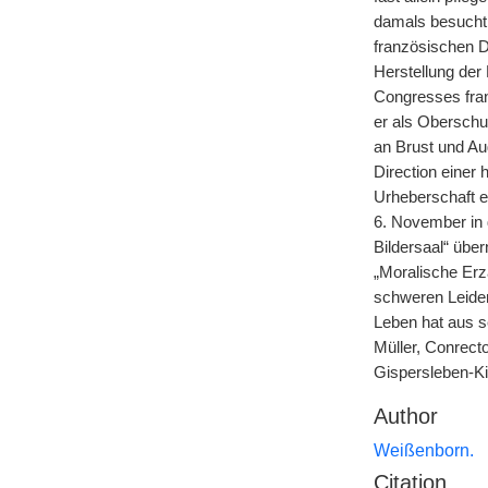
damals besucht 
französischen D
Herstellung der
Congresses fran
er als Oberschu
an Brust und Au
Direction einer
Urheberschaft e
6. November in 
Bildersaal“ übe
„Moralische Erz
schweren Leiden
Leben hat aus s
Müller, Conrec
Gispersleben-Kil
Author
Weißenborn.
Citation