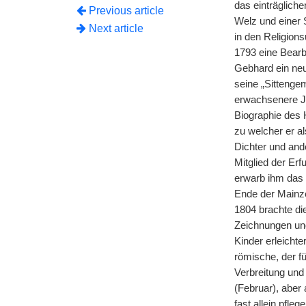
das einträgliche
Previous article
Welz und einer 
Next article
in den Religion
1793 eine Bearb
Gebhard ein neu
seine „Sittenge
erwachsenere Ju
Biographie des 
zu welcher er al
Dichter und and
Mitglied der Erf
erwarb ihm das 
Ende der Mainze
1804 brachte di
Zeichnungen und
Kinder erleichte
römische, der fü
Verbreitung und
(Februar), aber
fast allein pfle