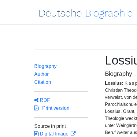
Deutsche
Biographie
Lossi
Biography
Biography
Author
Citation
Lossius:
Kasp
Christian Theodo
verwaist, von de
RDF
Parochialschule
Print version
Lossius, Grant, 
Theologie weckt
unter Weingärtn
Source in print
Beruf weiter au
Digital Image