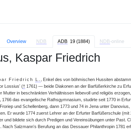
Overview
NDB
ADB
19 (1884)
NDB
-online
us, Kaspar Friedrich
ar Friedrich
L.
, Enkel des von böhmischen Hussiten absta
r Lossius' (
†
1761) — beide Diakonen an der Barfüßerkirche zu Erf
r Mutter in beschränkten Verhältnissen liebevoll und religiös erzogen
, 1766 das evangelische Rathsgymnasium, studirte seit 1770 in Erfur
Froriep und Schellenberg, dann 1773 und 74 in Jena unter Danovius, F
en. Er wurde 1774 zuerst Lehrer an der Erfurter Barfüßerschule (mit
er und bildete sich durch Predigen und Vereinsübungen unter Past. Ch
s. Nach Salzmann's Berufung an das Dessauer Philanthropin 1781 erh