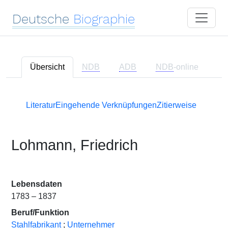
Deutsche
Biographie
Übersicht
NDB
ADB
NDB
-online
Literatur
Eingehende Verknüpfungen
Zitierweise
Lohmann, Friedrich
Lebensdaten
1783 – 1837
Beruf/Funktion
Stahlfabrikant
;
Unternehmer