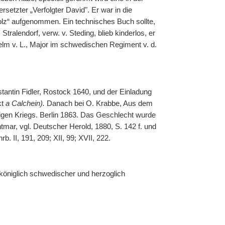
etzter „Verfolgter David". Er war in die
holz“ aufgenommen. Ein technisches Buch sollte,
tralendorf, verw. v. Steding, blieb kinderlos, er
elm v. L., Major im schwedischen Regiment v. d.
antin Fidler, Rostock 1640, und der Einladung
kt
a Calchein).
Danach bei O. Krabbe, Aus dem
igen Kriegs. Berlin 1863. Das Geschlecht wurde
ar, vgl. Deutscher Herold, 1880, S. 142 f. und
b. II, 191, 209; XII, 99; XVII, 222.
 königlich schwedischer und herzoglich