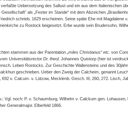
erfaßte Uebersetzung des Sallust und ein aus dem Italienischen übers
e Gesellschaft" als „Fester im Stande“ mit dem Abzeichen „Brasilien
Friedrich schrieb, 1629 erscheinen. Seine späte Ehe mit Magdalene v. S
rienkirche zu Rostock beigesetzt. Erbe wurde sein Brudersohn, Wilh
ichten stammen aus der Parentation
„miles Christianus“ etc.
von Const
 vom Universitätsrector
Dr. theol.
Johannes Quistorp (hier ist verdruc
sensch. Leben Rostocks. Zur Geschichte Wallensteins und des 30jähr
alckhun
geschrieben. Ueber den Zweig der Calcheim, genannt Leuchtm
II, 692 v. Calcum. v. Lützow, Mecklenb. Gesch. III, 260, 272. Lisch, Jahr
. u.: Vgl. noch: P. v. Schaumburg, Wilhelm v. Calckum gen. Lohausen,
er Generalmajor. Elberfeld 1866.