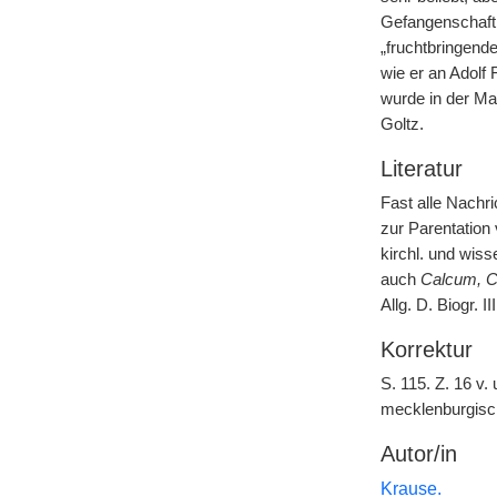
Gefangenschaft v
„fruchtbringend
wie er an Adolf 
wurde in der Ma
Goltz.
Literatur
Fast alle Nachr
zur Parentation
kirchl. und wis
auch
Calcum, C
Allg. D. Biogr. I
Korrektur
S. 115. Z. 16 v
mecklenburgisch
Autor/in
Krause.