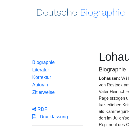
Deutsche
Biographie
Lohau
Biographie
Biographie
Literatur
Korrektur
Lohausen:
Wi
Autor/in
von Rostock am
Vater Heinrich 
Zitierweise
Page erzogen und
kaiserlichen Kr
RDF
als Kammerjunke
Druckfassung
dort im Jülich’
Regiment des Ob