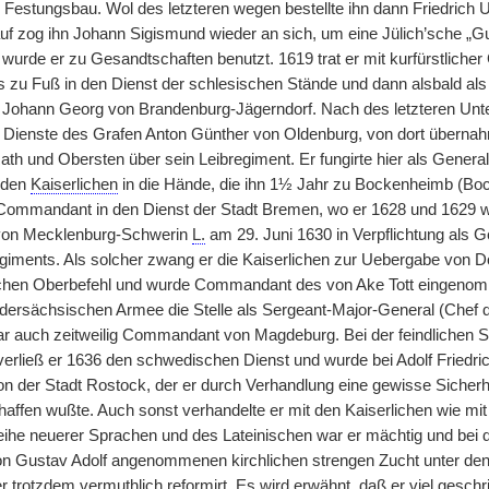
Festungsbau. Wol des letzteren wegen bestellte ihn dann Friedrich 
uf zog ihn Johann Sigismund wieder an sich, um eine Jülich’sche „Gua
h wurde er zu Gesandtschaften benutzt. 1619 trat er mit kurfürstlich
 zu Fuß in den Dienst der schlesischen Stände und dann alsbald als O
Johann Georg von Brandenburg-Jägerndorf. Nach des letzteren Unte
die Dienste des Grafen Anton Günther von Oldenburg, von dort überna
h und Obersten über sein Leibregiment. Er fungirte hier als Generalwa
 den
Kaiserlichen
in die Hände, die ihn 1½ Jahr zu Bockenheimb (Bock
 Commandant in den Dienst der Stadt Bremen, wo er 1628 und 1629
h von Mecklenburg-Schwerin
L.
am 29. Juni 1630 in Verpflichtung als 
giments. Als solcher zwang er die Kaiserlichen zur Uebergabe von D
chen Oberbefehl und wurde Commandant des von Ake Tott eingeno
iedersächsischen Armee die Stelle als Sergeant-Major-General (Chef d
r auch zeitweilig Commandant von Magdeburg. Bei der feindlichen
verließ er 1636 den schwedischen Dienst und wurde bei Adolf Friedr
der Stadt Rostock, der er durch Verhandlung eine gewisse Sicherhe
affen wußte. Auch sonst verhandelte er mit den Kaiserlichen wie mit 
ihe neuerer Sprachen und des Lateinischen war er mächtig und bei de
n Gustav Adolf angenommenen kirchlichen strengen Zucht unter den 
er trotzdem vermuthlich reformirt. Es wird erwähnt, daß er viel geschr