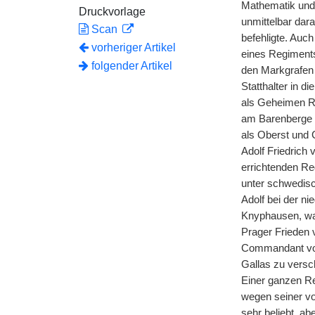
Mathematik und 
Druckvorlage
unmittelbar dara
Scan
befehligte. Auc
vorheriger Artikel
eines Regiments
folgender Artikel
den Markgrafen 
Statthalter in 
als Geheimen Rat
am Barenberge
als Oberst und
Adolf Friedric
errichtenden Re
unter schwedis
Adolf bei der n
Knyphausen, wa
Prager Frieden 
Commandant von 
Gallas zu versch
Einer ganzen Re
wegen seiner vo
sehr beliebt, ab