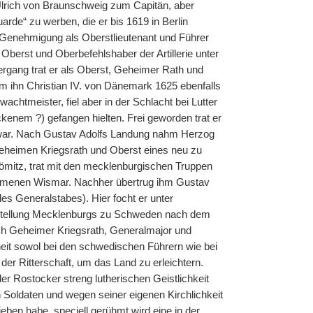
Ulrich von Braunschweig zum Capitän, aber
rde“ zu werben, die er bis 1619 in Berlin
er Genehmigung als Oberstlieutenant und Führer
berst und Oberbefehlshaber der Artillerie unter
rgang trat er als Oberst, Geheimer Rath und
hm ihn Christian IV. von Dänemark 1625 ebenfalls
chtmeister, fiel aber in der Schlacht bei Lutter
enem ?) gefangen hielten. Frei geworden trat er
 war. Nach Gustav Adolfs Landung nahm Herzog
Geheimen Kriegsrath und Oberst eines neu zu
ömitz, trat mit den mecklenburgischen Truppen
mmenen Wismar. Nachher übertrug ihm Gustav
es Generalstabes). Hier focht er unter
 Stellung Mecklenburgs zu Schweden nach dem
ich Geheimer Kriegsrath, Generalmajor und
it sowol bei den schwedischen Führern wie bei
der Ritterschaft, um das Land zu erleichtern.
r Rostocker streng lutherischen Geistlichkeit
Soldaten und wegen seiner eigenen Kirchlichkeit
ieben habe, speciell gerühmt wird eine in der