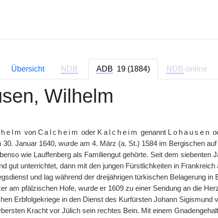
Übersicht
NDB
ADB
19 (1884)
NDB
-online
sen, Wilhelm
lhelm
von
Calcheim
oder
Kalcheim
genannt
Lohausen
od
 30. Januar 1640, wurde am 4. März (a. St.) 1584 im Bergischen a
ebenso wie Lauffenberg als Familiengut gehörte. Seit dem siebenten 
 gut unterrichtet, dann mit den jungen Fürstlichkeiten in Frankreich a
iegsdienst und lag während der dreijährigen türkischen Belagerung in
r am pfälzischen Hofe, wurde er 1609 zu einer Sendung an die Herzog
schen Erbfolgekriege in den Dienst des Kurfürsten Johann Sigismund 
ersten Kracht vor Jülich sein rechtes Bein. Mit einem Gnadengehalte