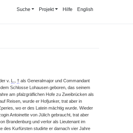
Suche
Projekt
Hilfe
English
er v.
L.
,
†
als Generalmajor und Commandant
uf dem Schlosse Lohausen geboren, das seinem
Jahre am pfalzgräflichen Hofe zu Zweibrücken als
uf Reisen, wurde er Hofjunker, trat aber in
 Eperies, wo er des Latein mächtig wurde. Wieder
in Antoinette von Jülich gebraucht, trat aber
von Brandenburg und verlor als Lieutenant im
 des Kurfürsten studirte er darnach vier Jahre