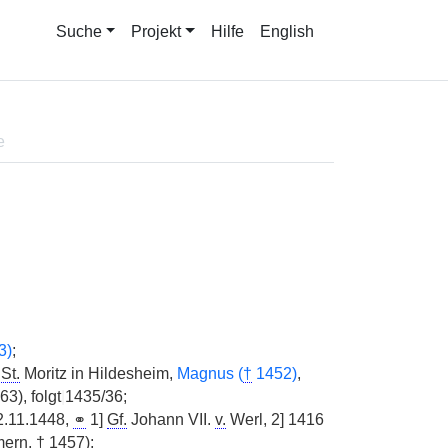
Suche
Projekt
Hilfe
English
e
3)
;
St.
Moritz in Hildesheim,
Magnus (
†
1452)
,
3), folgt
|
1435/36;
.11.1448,
⚭
1]
Gf.
Johann VII.
v.
Werl, 2] 1416
ern,
†
1457);