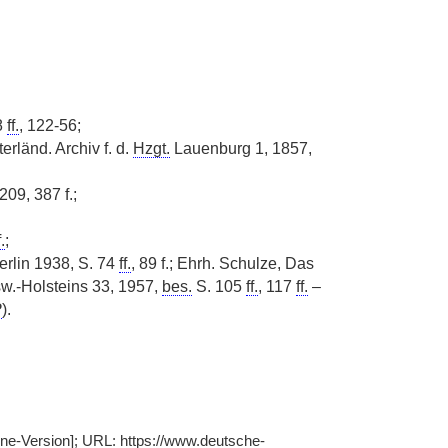
8
ff.
, 122-56;
rländ. Archiv f. d.
Hzgt.
Lauenburg 1, 1857,
209, 387 f.;
f.
;
rlin 1938, S. 74
ff.
, 89 f.; Ehrh. Schulze, Das
w.-Holsteins 33, 1957,
bes.
S. 105
ff.
, 117
ff.
–
P
).
line-Version]; URL: https://www.deutsche-