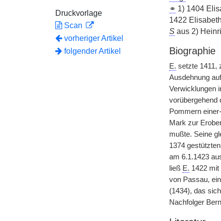
⚭
1) 1404 Elis
Druckvorlage
1422 Elisabeth
Scan
S
aus 2) Heinri
vorheriger Artikel
Biographie
folgender Artikel
E.
setzte 1411, 
Ausdehnung auf 
Verwicklungen i
vorübergehend d
Pommern einer-
Mark zur Erobe
mußte. Seine gl
1374 gestützten
am 6.1.1423 aus
ließ
E.
1422 mit 
von Passau, ein
(1434), das sic
Nachfolger Bernh