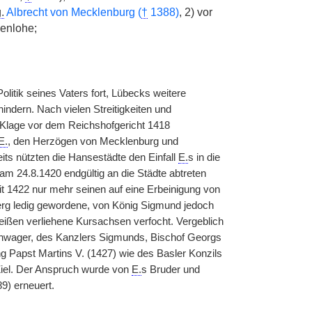
.
Albrecht von Mecklenburg (
†
1388)
, 2) vor
enlohe;
itik seines Vaters fort, Lübecks weitere
ndern. Nach vielen Streitigkeiten und
 Klage vor dem Reichshofgericht 1418
E.
, den Herzögen von Mecklenburg und
s nützten die Hansestädte den Einfall
E.
s in die
am 24.8.1420 endgültig an die Städte abtreten
it 1422 nur mehr seinen auf eine Erbeinigung von
erg ledig gewordene, von König Sigmund jedoch
eißen verliehene Kursachsen verfocht. Vergeblich
hwager, des Kanzlers Sigmunds, Bischof Georgs
g Papst Martins V. (1427) wie des Basler Konzils
 Ziel. Der Anspruch wurde von
E.
s Bruder und
9) erneuert.