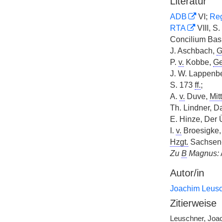
Literatur
ADB
VI;
Reg
RTA
VIII, S.
Concilium Bas
J. Aschbach,
G
P.
v.
Kobbe,
Ge
J. W. Lappenbe
S. 173
ff.
;
A.
v.
Duve,
Mitt
Th. Lindner, D
E. Hinze, Der 
I.
v.
Broesigke, 
Hzgt.
Sachsen
Zu
B
Magnus:
Autor/in
Joachim Leus
Zitierweise
Leuschner, Joac