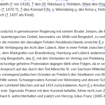
abeth (
†
vor 1416),
T
des
Gf.
Nikolaus
v.
Holstein,
Wwe
des
Hzg
 (
†
1470 ?),
T
des Konrad
Frhr.
v.
Weinsberg
u.
der Anna
v.
Hoh
ch (
†
1437 als Kind).
zunächst in gemeinsamer Regierung mit seinem Bruder Johann, die Pol
lauenburgisches Gebiet, besonders um Mölln und Bergedorf, zu verhi
n die meisten der damaligen Fehden Norddeutschlands erreichte
E.
s
ie Verhängung der Acht über Lübeck. Aber in einer Fehde zwischen
, dem Markgrafen von Brandenburg, Hamburg und Lübeck andererseit
rung Bergedorfs, das
E.
mit den Vierlanden im Vertrag von Perleberg 
eichzeitige geheime Protestation dagegen blieb ohne Folgen, da er se
 Anspruch auf das durch den Tod Albrechts III. von Sachsen-Wittenb
 vorwiegend politischen Gründen an Friedrich den Streitbaren von M
Hilfe seines Schwiegervaters Konrad von Weinsberg und dessen Sc
en Lehnbrief fälschen und auf 1414 zurückdatieren. Auch
E.
s Anrufun
h trotz Sigmunds Protest mit dem Kurstreit befaßte, führte nicht zum
ard II. aufrechterhalten und zuletzt von Herzog Julius Franz (1665–8