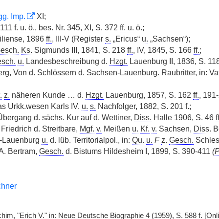
g. Imp.
XI;
 111 f.
u. ö.
,
bes.
Nr.
345, XI, S. 372
ff.
u. ö.
;
iliense, 1896
ff.
, III-V (Register
s.
„Ericus“
u.
„Sachsen“);
esch.
Ks.
Sigmunds III, 1841, S. 218
ff.
, IV, 1845, S. 166
ff.
;
sch.
u.
Landesbeschreibung d.
Hzgt.
Lauenburg II, 1836, S. 11
rg, Von d. Schlössern d. Sachsen-Lauenburg. Raubritter, in: Vate
.
z.
näheren Kunde … d.
Hzgt.
Lauenburg, 1857, S. 162
ff.
, 191-
as Urkk.wesen Karls IV.
u.
s.
Nachfolger, 1882, S. 201 f.;
Übergang d. sächs. Kur auf d. Wettiner,
Diss.
Halle 1906, S. 46
f
Friedrich d. Streitbare,
Mgf.
v.
Meißen
u.
Kf.
v.
Sachsen,
Diss.
Be
-Lauenburg
u.
d. lüb. Territorialpol., in:
Qu.
u.
F
z.
Gesch.
Schles
A. Bertram,
Gesch.
d. Bistums Hildesheim I, 1899, S. 390-411
(
chner
him, "Erich V." in: Neue Deutsche Biographie 4 (1959), S. 588 f. [On