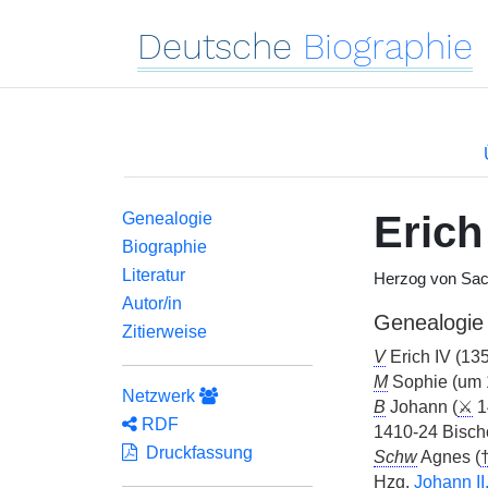
Deutsche
Biographie
Erich
Genealogie
Biographie
Literatur
Herzog von Sa
Autor/in
Genealogie
Zitierweise
V
Erich IV (13
M
Sophie (um 1
Netzwerk
B
Johann (
⚔
14
RDF
1410-24 Bisch
Druckfassung
Schw
Agnes (
Hzg.
Johann II