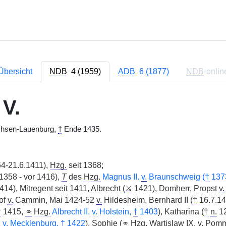
Übersicht
NDB
4 (1959)
ADB
6 (1877)
NDB
-onlin
 V.
chsen-Lauenburg,
†
Ende 1435.
54-21.6.1411),
Hzg.
seit 1368;
358 - vor 1416),
T
des
Hzg.
Magnus II.
v.
Braunschweig (
†
137
14), Mitregent seit 1411, Albrecht (
⚔
1421), Domherr, Propst
v.
of
v.
Cammin, Mai 1424-52
v.
Hildesheim, Bernhard II (
†
16.7.146
†
1415,
⚭
Hzg.
Albrecht II.
v.
Holstein,
†
1403
), Katharina (
†
n.
12
.
v.
Mecklenburg,
†
1422
), Sophie (
⚭
Hzg.
Wartislaw IX.
v.
Pomm