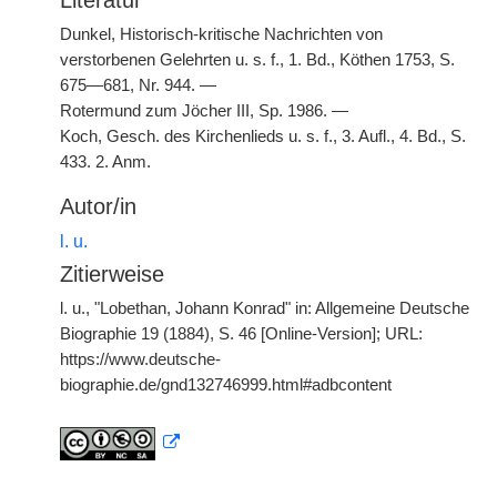
Literatur
Dunkel, Historisch-kritische Nachrichten von
verstorbenen Gelehrten u. s. f., 1. Bd., Köthen 1753, S.
675—681, Nr. 944. —
Rotermund zum Jöcher III, Sp. 1986. —
Koch, Gesch. des Kirchenlieds u. s. f., 3. Aufl., 4. Bd., S.
433. 2. Anm.
Autor/in
l. u.
Zitierweise
l. u., "Lobethan, Johann Konrad" in: Allgemeine Deutsche
Biographie 19 (1884), S. 46 [Online-Version]; URL:
https://www.deutsche-
biographie.de/gnd132746999.html#adbcontent