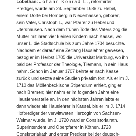
Lobethan:
Johann Konrad
L.
, reformirter
Prediger, wurde am 29. September 1688 zu Hebel,
einem Dorfe bei Homberg in Niederhassen, geboren;
sein Vater, Christoph
L.
, war Pfarrer zu Hebel und
Utershausen. Nach dem frühen Tode des Vaters zog die
Mutter mit ihren vier kleinen Kindern nach Kassel, wo
unser
L.
die Stadtschule bis zum Jahre 1704 besuchte.
Nachdem er darauf eine Zeitlang Hauslehrer gewesen,
bezog er im Herbst 1705 die Universität Marburg, wo ihn
bald der Professor der Theologie, Tilemann, in sein Haus
nahm. Schon im Januar 1707 kehrte er nach Kassel
zurück und setzte seine Studien privatim fort. Als er im J.
1710 das Möllenbeckische Stipendium erhielt, ging er
nach Bremen; hier nahm er im folgenden Jahre eine
Hauslehrerstelle an. In den nächsten Jahren lebte er
dann wieder als Hauslehrer in Kassel, bis er im J. 1714
Hofprediger der verwittweten Herzogin von Sachsen-
Weimar wurde. Im J. 1720 ward er Consistorialrath,
Superintendent und Oberpfarrer in Köthen, 1728
Consistorialrath und erster Prediger bei der deutsch-