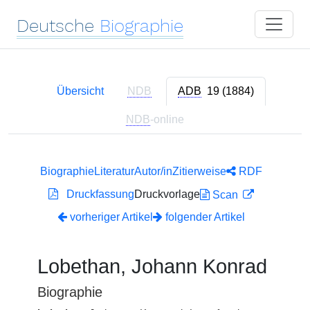
Deutsche
Biographie
Übersicht
NDB
ADB
19 (1884)
NDB
-online
Biographie
Literatur
Autor/in
Zitierweise
RDF
Druckfassung
Druckvorlage
Scan
vorheriger Artikel
folgender Artikel
Lobethan, Johann Konrad
Biographie