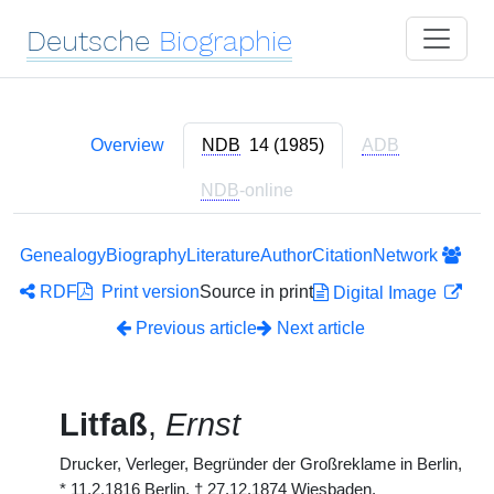
Deutsche
Biographie
Overview
NDB
14 (1985)
ADB
NDB
-online
Genealogy
Biography
Literature
Author
Citation
Network
RDF
Print version
Source in print
Digital Image
Previous article
Next article
Litfaß
,
Ernst
Drucker, Verleger, Begründer der Großreklame in Berlin,
*
11.2.1816 Berlin,
†
27.12.1874 Wiesbaden.