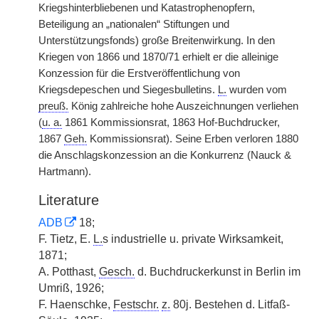
Kriegshinterbliebenen und Katastrophenopfern,
Beteiligung an „nationalen“ Stiftungen und
Unterstützungsfonds) große Breitenwirkung. In den
Kriegen von 1866 und 1870/71 erhielt er die alleinige
Konzession für die Erstveröffentlichung von
Kriegsdepeschen und Siegesbulletins.
L.
wurden vom
preuß.
König zahlreiche hohe Auszeichnungen verliehen
(
u. a.
1861 Kommissionsrat, 1863 Hof-Buchdrucker,
1867
Geh.
Kommissionsrat). Seine Erben verloren 1880
die Anschlagskonzession an die Konkurrenz (Nauck &
Hartmann).
Literature
ADB
18;
F. Tietz, E.
L.
s industrielle u. private Wirksamkeit,
1871;
A. Potthast,
Gesch.
d. Buchdruckerkunst in Berlin im
Umriß, 1926;
F. Haenschke,
Festschr.
z.
80j. Bestehen d. Litfaß-