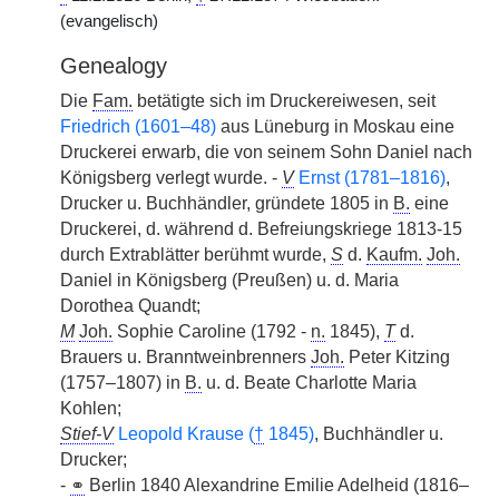
(evangelisch)
Genealogy
Die
Fam.
betätigte sich im Druckereiwesen, seit
Friedrich (1601–48)
aus Lüneburg in Moskau eine
Druckerei erwarb, die von seinem Sohn Daniel nach
Königsberg verlegt wurde. -
V
Ernst (1781–1816)
,
Drucker u. Buchhändler, gründete 1805 in
B.
eine
Druckerei, d. während d. Befreiungskriege 1813-15
durch Extrablätter berühmt wurde,
S
d.
Kaufm.
Joh.
Daniel in Königsberg (Preußen) u. d. Maria
Dorothea Quandt;
M
Joh.
Sophie Caroline (1792 -
n.
1845),
T
d.
Brauers u. Branntweinbrenners
Joh.
Peter Kitzing
(1757–1807) in
B.
u. d. Beate Charlotte Maria
Kohlen;
Stief-V
Leopold Krause (
†
1845)
, Buchhändler u.
Drucker;
-
⚭
Berlin 1840 Alexandrine Emilie Adelheid (1816–