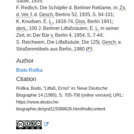
Säule, 1935;
F. Redlich, Die Schöpfer d. Berliner Reklame, in:
Zs.
d. Ver. f.
d.
Gesch.
Berlins 52, 1935, S. 94-101;
K. Knudsen, E.
L.
, 1816-74,
Diss.
Berlin 1941;
ders.
, 100 J. Berliner Litfaßsäulen, E.
L.
in seiner
Zeit, in: Der Bär
v.
Berlin 4, 1954, S. 7-44;
S. Reichwein, Die Litfaßsäule, Die 125j.
Gesch.
e.
Straßenmöbels aus Berlin, 1980
(
P
).
Author
Bodo Rollka
Citation
Rollka, Bodo, "Litfaß, Ernst" in: Neue Deutsche
Biographie 14 (1985), S. 705-706 [online version]; URL:
https://www.deutsche-
biographie.de/gnd119388626.html#ndbcontent