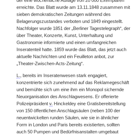
der eine wöchentliche Auflage von 20 000 Exemplaren
erreichte. Das Blatt wurde am 13.11.1848 zusammen mit
sieben demokratischen Zeitungen während des
Belagerungszustandes verboten und 1849 eingestellt.
Nachfolger wurde 1851 der „Berliner Tagestelegraph“, der
über Theater, Konzerte, Kunst, Unterhaltung und
Gastronomie informierte und einen umfangreichen
Inseratenteil hatte. 1859 wurde das Blatt, das jetzt auch
aktuelle Nachrichten und ein Feuilleton anbot, zur
„Theater-Zwischen-Acts-Zeitung“.
L.
, bereits im Inseratenwesen stark engagiert,
konzentrierte sich zunehmend auf das Reklamegeschäft
und bemühte sich um eine ihm ein Monopol sichernde
Neuorganisation des Anschlagwesens. Er offerierte
Polizeipräsident
v.
Hinckeldey eine Gratisbereitstellung
von 150 öffentlichen Anschlagsäulen (neben 100 der
neuentwickelten runden Säulen, wie sie in ähnlicher
Form in London und Paris bereits existierten, sollten
auch 50 Pumpen und Bedürfnisanstalten umgebaut