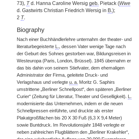
73),
T
d. Hanna Caroline Wersig
geb.
Pietack (
Wwe
d. Gastwirts Christian Friedrich Wersig in
B.
);
2
T
.
Biography
Nach einer Buchhändlerlehre unternahm der theater- und
literaturbegeisterte
L.
, dessen Vater wenige Tage nach
der Geburt des Sohnes gestorben war, Bildungsreisen in
Westeuropa (Paris, London, Brüssel). 1845 übernahm er
das bis dahin von seinem Stiefvater, dem ehemaligen
Administrator der Firma, geleitete Druck- und
Verlagshaus und verlegte
u. a.
Moritz G. Saphirs
umstrittene „Berliner Schnellpost“, den späteren „Berliner
Curier“ (Zeitung für Literatur, Theater und Geselligkeit).
L.
modernisierte das Unternehmen, indem er die neuen
Schnellpressen einführte, und druckte als erster
Plakatgroßflächen bis 20 X 30 Fuß (6,3 X 9,4 Meter)
sowie Buntdruck. Im Revolutionsjahr 1848 verlegte er
neben zahlreichen Flugblättern den „Berliner Krakehler“,