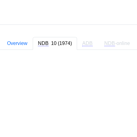
Overview
NDB
10 (1974)
ADB
NDB
-online