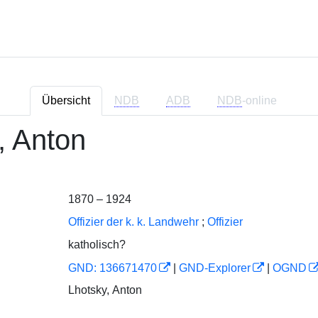
Übersicht
NDB
ADB
NDB
-online
, Anton
1870 – 1924
Offizier der k. k. Landwehr
;
Offizier
katholisch?
GND: 136671470
|
GND-Explorer
|
OGND
Lhotsky, Anton