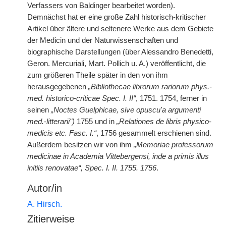
Verfassers von Baldinger bearbeitet worden).
Demnächst hat er eine große Zahl historisch-kritischer
Artikel über ältere und seltenere Werke aus dem Gebiete
der Medicin und der Naturwissenschaften und
biographische Darstellungen (über Alessandro Benedetti,
Geron. Mercuriali, Mart. Pollich u. A.) veröffentlicht, die
zum größeren Theile später in den von ihm
herausgegebenen
„Bibliothecae librorum rariorum phys.-
med. historico-criticae Spec. I. II“
, 1751. 1754, ferner in
seinen
„Noctes Guelphicae, sive opuscu'a argumenti
med.-litterarii")
1755 und in
„Relationes de libris physico-
medicis etc. Fasc. I.“
, 1756 gesammelt erschienen sind.
Außerdem besitzen wir von ihm
„Memoriae professorum
medicinae in Academia Vittebergensi, inde a primis illus
initiis renovatae“, Spec. I. II. 1755. 1756
.
Autor/in
A. Hirsch.
Zitierweise