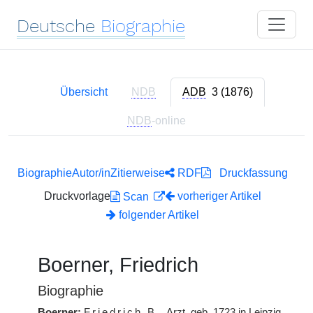
Deutsche
Biographie
Übersicht
NDB
ADB
3 (1876)
NDB
-online
Biographie
Autor/in
Zitierweise
RDF
Druckfassung
Druckvorlage
vorheriger Artikel
Scan
folgender Artikel
Boerner, Friedrich
Biographie
Boerner:
Friedrich
B.
, Arzt, geb. 1723 in Leipzig,