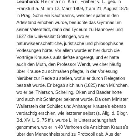
Leonhardi:
Hermann Karl
Freiherr v.
L.
, geb. in
Frankfurt a. M. am 12. März 1809,
†
am 21. August 1875
in Prag, Sohn ein Kaufmanns, welcher später in den
Adelstand erhoben wurde, besuchte das Gymnasium
seiner Vaterstadt, dann das Lyceum zu Hannover und
1827 die Universität Göttingen, wo er
naturwissenschaftliche, juristische und philosophische
Vorlesungen hörte. Vor allem wurde er hier durch die
Vorträge Krause's aufs tiefste angeregt, und er hatte
auch den Muth, den Professor Wendt, welcher häufig
über Krause zu schmähen pflegte, in der Vorlesung
hierüber zur Rede zu stellen, wofür er durch Relegation
bestraft wurde. Er begab sich nun (1829) nach München,
wo er bei Thiersch, Schelling, Oken und Baader hörte
und auch mit Schimper bekannt wurde. Da dem Minister
Wallerstein der Schülec und Anhänger Krause's ebenso
verdächtig erschien, wie letzterer selbst (s. Allg. d. Biogr.
Bd. XVII., S. 75 ff.), wurde
L.
in Untersuchungshaft
genommen, wo er in 40 Verhören die Ansichten Krause's
über den Menschheitsbund zu Protocoll gab. Aus der