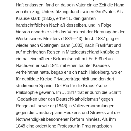
Haft entlassen, fand er, da sein Vater einige Zeit die Hand
von ihm zog, Unterstützung durch seinen Großvater. Als
Krause starb (1832), erhielt
L.
den ganzen
handschriftlichen Nachlaß desselben, und in Folge
hiervon erwarb er sich das Verdienst der Herausgabe der
Werke seines Meisters (1834—43). Im J. 1837 ging er
wieder nach Göttingen, dann (1839) nach Frankfurt und
auf mehrfachen Reisen in Mitteldeutschland knüpfte er
einmal eine nähere Bekanntschaft mit Fr.
|
Fröbel an.
Nachdem er sich 1841 mit einer Tochter Krause's
verheirathet hatte, begab er sich nach Heidelberg, wo er
für gebildete Kreise Privatvorträge hielt und den dort
studirenden Spanier Del Rio für die Krause’sche
Philosophie gewann. Im J. 1847 trat er durch die Schrift
„Gedanken über den Deutschkatholicismus“ gegen
Ronge auf, sowie er (1848) in Volksversammlungen
gegen die Umsturzpläne Hecker's und Struve's auf die
Nothwendigkeit besonnener Reform hinwies. Als ihm
1849 eine ordentliche Professur in Prag angeboten