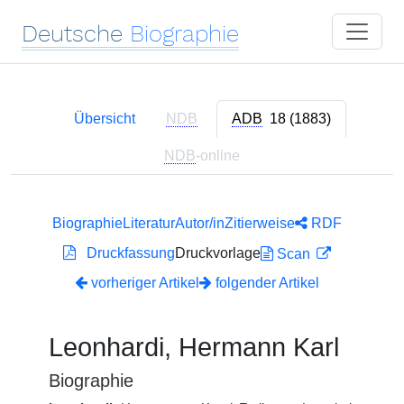
Deutsche
Biographie
Übersicht
NDB
ADB
18 (1883)
NDB
-online
Biographie
Literatur
Autor/in
Zitierweise
RDF
Druckfassung
Druckvorlage
Scan
vorheriger Artikel
folgender Artikel
Leonhardi, Hermann Karl
Biographie