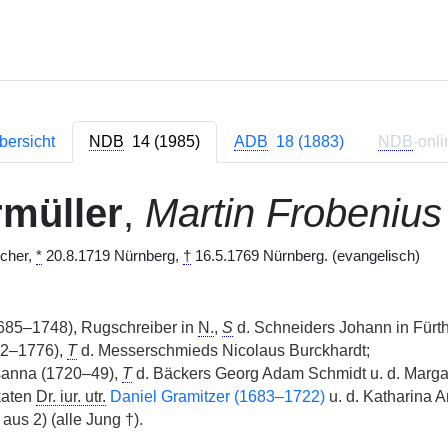
bersicht
NDB
14 (1985)
ADB
18 (1883)
NDB
-onli
müller
,
Martin Frobenius
scher,
*
20.8.1719 Nürnberg,
†
16.5.1769 Nürnberg. (evangelisch)
685–1748), Rugschreiber in
N.
,
S
d. Schneiders Johann in Fürth
2–1776),
T
d. Messerschmieds Nicolaus Burckhardt;
sanna (1720–49),
T
d. Bäckers Georg Adam Schmidt u. d. Marg
katen
Dr. iur. utr.
Daniel Gramitzer (1683–1722)
u. d. Katharina A
aus 2) (alle Jung †).