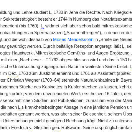
ldung und Lehre studiert
L.
1739 in Jena die Rechte. Nach Kriegsdi
 Sekretärstätigkeit besteht er 1744 in Nürnberg das Notariatsexamen.
hegericht (bis 1760).
L.
widmet sich aber schon bald mikroskopischen
Beobachtungen an Spermatozoen („Saamenthiergen“), in denen er de
igt und die wohl deshalb von
Moses Mendelssohn
in „Briefe die Neuest
y gewürdigt werden. Durch beifällige Rezeption angeregt, läßt
L.
sei
legtes Hauptwerk „Mikroskopische Gemüths- und Augen-Ergötzung 
 mit einer „Nachleese …“ 1762 abgeschlossen wird und das in 150 han
ische Untersuchung zugänglichen Natur im weitesten Sinne bietet.
L
hn im
Dez.
1760 zum Justizrat ernennt und 1761 als Assistent (später: 
er Christian Wagner (1703–64) stehende Naturalienkabinett in Bayr
sragenden Stücke des Kabinettes in Kupfer stechen zu lassen, kehrt 
erg zurück; von dem unvollendeten Werk erscheinen 16 Tafeln, den 
issenschaftlichen Studien und Publikationen, zumal ihm von der Mann
 die nach
L.
s krankheitsbedingter Absage in eine jährliche Pension 
schaften genannt worden, was aber seiner Belesenheit, seinem Über
en Untersuchungen nicht genügend Rechnung trägt. Nicht zu unterschät
lhelm Friedrich
v.
Gleichen
gen.
Rußwurm. Seine ursprünglich umfangr