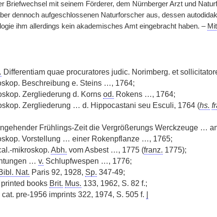
r Briefwechsel mit seinem Förderer, dem Nürnberger Arzt und Naturfo
, aber dennoch aufgeschlossenen Naturforscher aus, dessen autodidak
ologie ihm allerdings kein akademisches Amt eingebracht haben. –
Mit
.
Differentiam quae procuratores judic. Norimberg. et sollicitator
oskop. Beschreibung e. Steins …, 1764;
oskop. Zergliederung d. Korns
od.
Rokens …, 1764;
oskop. Zergliederung … d. Hippocastani seu Esculi, 1764 (
hs.
f
angehender Frühlings-Zeit die Vergrößerungs Werckzeuge … a
oskop. Vorstellung … einer Rokenpflanze …, 1765;
al.-mikroskop.
Abh.
vom Asbest …, 1775 (
franz.
1775);
chtungen …
v.
Schlupfwespen …, 1776;
Bibl. Nat.
Paris 92, 1928,
Sp.
347-49;
|
printed books
Brit.
Mus.
133, 1962, S. 82 f.;
cat. pre-1956 imprints 322, 1974, S. 505 f.
|