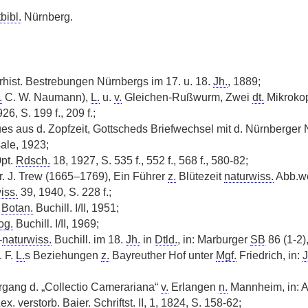
bibl.
Nürnberg.
rhist. Bestrebungen Nürnbergs im 17. u. 18.
Jh.
, 1889;
.
C. W. Naumann),
L.
u.
v.
Gleichen-Rußwurm, Zwei
dt.
Mikrokop
26, S. 199 f., 209 f.;
es aus d. Zopfzeit, Gottscheds Briefwechsel mit d. Nürnberger 
ale, 1923;
Opt.
Rdsch.
18, 1927, S. 535 f., 552 f., 568 f., 580-82;
. J. Trew (1665–1769), Ein Führer
z.
Blütezeit
naturwiss.
Abb.we
iss.
39, 1940, S. 228 f.;
e
Botan.
Buchill. I/II, 1951;
og.
Buchill. I/II, 1969;
-
naturwiss.
Buchill. im 18.
Jh.
in
Dtld.
, in: Marburger
SB
86 (1-2),
. F.
L.
s Beziehungen
z.
Bayreuther Hof unter
Mgf.
Friedrich, in:
J
rgang d. „Collectio Camerariana“
v.
Erlangen
n.
Mannheim, in: Ar
ex.
verstorb. Baier.
Schriftst.
II, 1, 1824, S. 158-62;