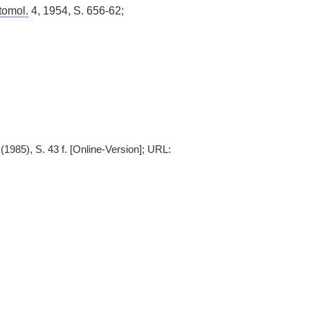
tomol.
4, 1954, S. 656-62;
1985), S. 43 f. [Online-Version]; URL: