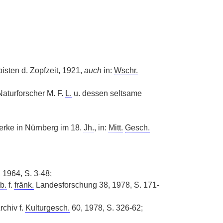
isten d. Zopfzeit, 1921,
auch
in:
Wschr.
Naturforscher M. F.
L.
u. dessen seltsame
rke in Nürnberg im 18.
Jh.
, in:
Mitt.
Gesch.
 1964, S. 3-48;
b.
f.
fränk.
Landesforschung 38, 1978, S. 171-
chiv f.
Kulturgesch.
60, 1978, S. 326-62;