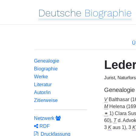
Deutsche
Biographie
Ü
Leder
Genealogie
Biographie
Werke
Jurist, Naturfor
Literatur
Genealogie
Autor/in
V
Balthasar (1
Zitierweise
M
Helena (169
⚭
1) Clara Su
Netzwerk
60),
T
d. Advo
RDF
3
K
aus 1), 3
K
Druckfassung