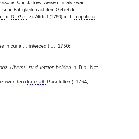
rscher Chr. J. Trew, weisen ihn als zwar
tische Fähigkeiten auf dem Gebiet der
gl.
d.
Dt.
Ges.
zu Altdorf (1760) u. d.
Leopoldina
es in curia … intercedit …, 1750;
ranz.
Überss.
zu d. letzten beiden
in:
Bibl. Nat.
nzuwenden (
franz.
-
dt.
Paralleltext), 1764;