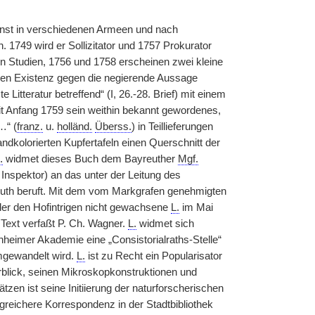
enst in verschiedenen Armeen und nach
 1749 wird er Sollizitator und 1757 Prokurator
 Studien, 1756 und 1758 erscheinen zwei kleine
ren Existenz gegen die negierende Aussage
e Litteratur betreffend“ (I, 26.-28. Brief) mit einem
t Anfang 1759 sein weithin bekannt gewordenes,
…“ (
franz.
u.
holländ.
Überss.
) in Teillieferungen
dkolorierten Kupfertafeln einen Querschnitt der
.
widmet dieses Buch dem Bayreuther
Mgf.
Inspektor) an das unter der Leitung des
euth beruft. Mit dem vom Markgrafen genehmigten
der den Hofintrigen nicht gewachsene
L.
im Mai
Text verfaßt P. Ch. Wagner.
L.
widmet sich
heimer Akademie eine „Consistorialraths-Stelle“
umgewandelt wird.
L.
ist zu Recht ein Popularisator
blick, seinen Mikroskopkonstruktionen und
zen ist seine Initiierung der naturforscherischen
eichere Korrespondenz in der Stadtbibliothek