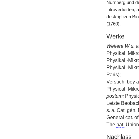
Nürnberg und de
introvertierten
deskriptiven Bi
(1760).
Werke
Weitere
W
u. a
Physikal. Mikr
Physikal.-Mikr
Physikal.-Mikr
Paris);
Versuch, bey 
Physical. Mikr
postum:
Physic
Letzte Beoba
s. a.
Cat.
gén.
General cat. of
The
nat.
Union 
Nachlass