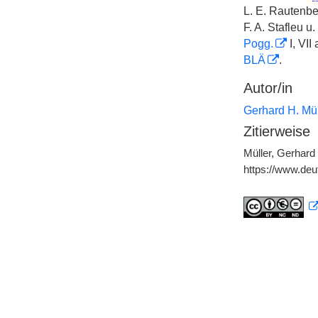
L. E. Rautenb
F. A. Stafleu 
Pogg.
I, VII
BLÄ
.
Autor/in
Gerhard H. Mül
Zitierweise
Müller, Gerhard 
https://www.de