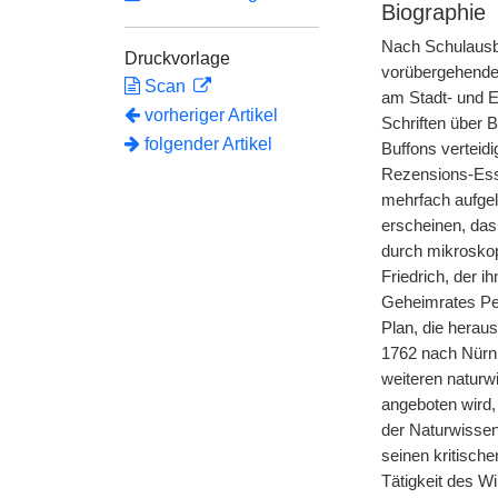
Biographie
Nach Schulausbi
Druckvorlage
vorübergehender
Scan
am Stadt- und E
vorheriger Artikel
Schriften über 
folgender Artikel
Buffons verteid
Rezensions-Essa
mehrfach aufge
erscheinen, das
durch mikroskop
Friedrich, der i
Geheimrates Pet
Plan, die herau
1762 nach Nürnb
weiteren naturw
angeboten wird,
der Naturwissen
seinen kritisch
Tätigkeit des Wi