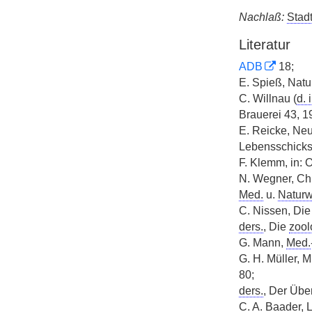
Nachlaß:
Stadt
Literatur
ADB
18;
E. Spieß, Natu
C. Willnau (
d. i
Brauerei 43, 19
E. Reicke, Neu
Lebensschicks
F. Klemm, in: 
N. Wegner, Chr
Med.
u.
Naturw
C. Nissen, Di
ders.
, Die
zool
G. Mann,
Med.
G. H. Müller, M
80;
ders.
, Der Übe
C. A. Baader,
L