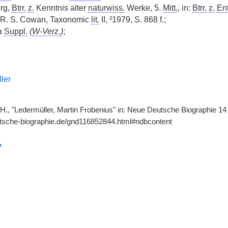
erg,
Btrr.
z.
Kenntnis alter
naturwiss.
Werke, 5.
Mitt.
, in:
Btrr.
z.
En
u. R. S. Cowan, Taxonomic
lit.
II, ²1979, S. 868 f.;
 a
Suppl.
(
W-Verz.
)
;
ler
H., "Ledermüller, Martin Frobenius" in: Neue Deutsche Biographie 14 (
utsche-biographie.de/gnd116852844.html#ndbcontent