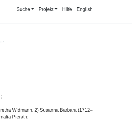
Suche
Projekt
Hilfe
English
ne
;
aretha Widmann, 2) Susanna Barbara (1712–
malia Pierath;