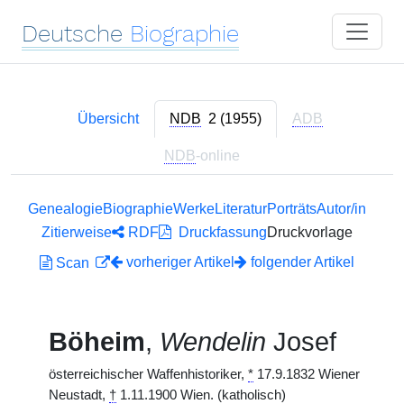
Deutsche
Biographie
Übersicht
NDB
2 (1955)
ADB
NDB
-online
Genealogie
Biographie
Werke
Literatur
Porträts
Autor/in
Zitierweise
RDF
Druckfassung
Druckvorlage
vorheriger Artikel
folgender Artikel
Scan
Böheim
,
Wendelin
Josef
österreichischer Waffenhistoriker,
*
17.9.1832 Wiener
Neustadt,
†
1.11.1900 Wien. (katholisch)