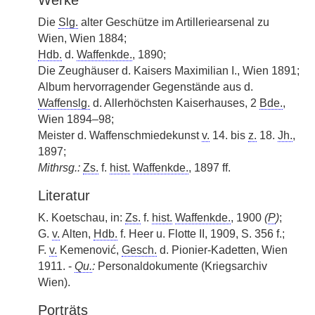
Werke
Die
Slg.
alter Geschütze im Artilleriearsenal zu
Wien, Wien 1884;
Hdb.
d.
Waffenkde.
, 1890;
Die Zeughäuser d. Kaisers Maximilian I., Wien 1891;
Album hervorragender Gegenstände aus d.
Waffenslg.
d. Allerhöchsten Kaiserhauses, 2
Bde.
,
Wien 1894–98;
Meister d. Waffenschmiedekunst
v.
14. bis
z.
18.
Jh.
,
1897;
Mithrsg.:
Zs.
f.
hist.
Waffenkde.
, 1897 ff.
Literatur
K. Koetschau, in:
Zs.
f.
hist.
Waffenkde.
, 1900
(
P
)
;
G.
v.
Alten,
Hdb.
f. Heer u. Flotte II, 1909, S. 356 f.;
F.
v.
Kemenović,
Gesch.
d. Pionier-Kadetten, Wien
1911. -
Qu.
:
Personaldokumente (Kriegsarchiv
Wien).
Porträts