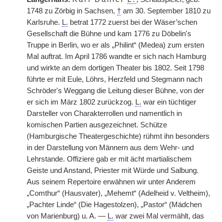
1748 zu Zörbig in Sachsen,
†
am 30. September 1810 zu
Karlsruhe.
L.
betrat 1772 zuerst bei der Wäser’schen
Gesellschaft die Bühne und kam 1776 zu Döbelin's
Truppe in Berlin, wo er als „Philint“ (Medea) zum ersten
Mal auftrat. Im April 1786 wandte er sich nach Hamburg
und wirkte an dem dortigen Theater bis 1802. Seit 1798
führte er mit Eule, Löhrs, Herzfeld und Stegmann nach
Schröder's Weggang die Leitung dieser Bühne, von der
er sich im März 1802 zurückzog.
L.
war ein tüchtiger
Darsteller von Charakterrollen und namentlich in
komischen Partien ausgezeichnet. Schütze
(Hamburgische Theatergeschichte) rühmt ihn besonders
in der Darstellung von Männern aus dem Wehr- und
Lehrstande. Offiziere gab er mit ächt martialischem
Geiste und Anstand, Priester mit Würde und Salbung.
Aus seinem Repertoire erwähnen wir unter Anderem
„Comthur“ (Hausvater), „Mehemt“ (Adelheid v. Veltheim),
„Pachter Linde“ (Die Hagestolzen), „Pastor“ (Mädchen
von Marienburg) u. A. —
L.
war zwei Mal vermählt, das