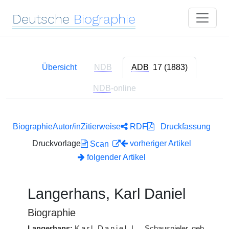
Deutsche
Biographie
Übersicht
NDB
ADB
17 (1883)
NDB
-online
Biographie
Autor/in
Zitierweise
RDF
Druckfassung
Druckvorlage
vorheriger Artikel
Scan
folgender Artikel
Langerhans, Karl Daniel
Biographie
Langerhans:
Karl Daniel
L.
, Schauspieler, geb.