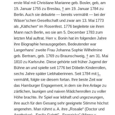
erste Mal mit Christiane Marianne geb. Bosler, geb, am
19. Januar 1755 zu Breslau,
†
am 19. Januar 1784 zu
Berlin. Auch sie debutirte — bereits vermählt — bei der
Wäser’schen Gesellschaft und zwar am 13. Mai 1773
als „Käthchen“ im Rosenfest. 1776 begleitete sie ihren
Mann nach Berlin, wo sie am 5. December 1783 zum
letzten Mal auftrat. Herr v. Bonin hat im folgenden Jahre
ihre Biographie herausgegeben. Bedeutender war
Langerhans' zweite Frau Johanna Sophie Wilhelmine
geb. Bertram, geb. 1769 zu Braunschweig,
†
am 31. Mai
1810 zu Karlsruhe. Diese gehörte seit früher Jugend der
Bühne an und spielte seit 1776 bei Döbelin Kinderrollen,
sechs Jahre später Liebhaberinnen. Seit 1784 mit
L.
vermählt, folgte sie diesem fortan. Ihre beste Zeit war
das Hamburger Engagement, in dem sie ihre Anlage zu
zärtlichen, launigen und naiven Mädchenrollen zu voller
Höhe brachte. Ihr Spiel war lebhaft und ungezwungen,
ihre auch für den Gesang sehr geeignete Stimme höchst
angenehm. Man rühmt u. A. ihre „Rosalie“ (Doctor und