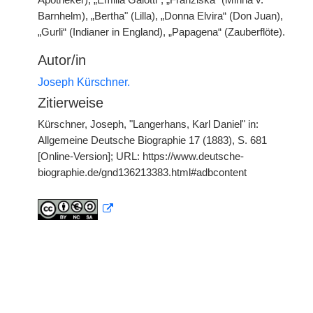
Apotheker), „Emilia Galotti", „Franziska" (Minna v.
Barnhelm), „Bertha" (Lilla), „Donna Elvira“ (Don Juan),
„Gurli“ (Indianer in England), „Papagena“ (Zauberflöte).
Autor/in
Joseph Kürschner.
Zitierweise
Kürschner, Joseph, "Langerhans, Karl Daniel" in:
Allgemeine Deutsche Biographie 17 (1883), S. 681
[Online-Version]; URL: https://www.deutsche-
biographie.de/gnd136213383.html#adbcontent