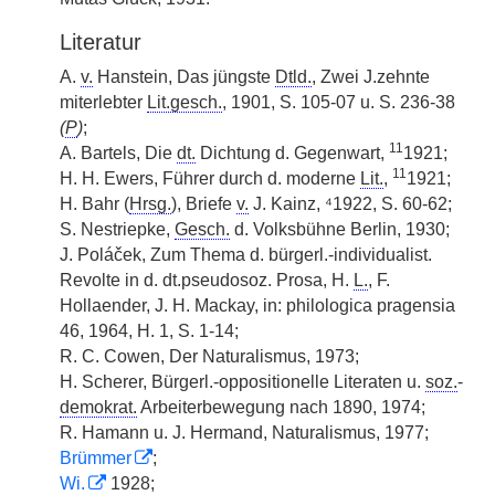
Literatur
A.
v.
Hanstein, Das jüngste
Dtld.
, Zwei J.zehnte
miterlebter
Lit.gesch.
, 1901, S. 105-07 u. S. 236-38
(
P
)
;
11
A. Bartels, Die
dt.
Dichtung d. Gegenwart,
1921;
11
H. H. Ewers, Führer durch d. moderne
Lit.
,
1921;
H. Bahr (
Hrsg.
), Briefe
v.
J. Kainz, ⁴1922, S. 60-62;
S. Nestriepke,
Gesch.
d. Volksbühne Berlin, 1930;
J. Poláček, Zum Thema d. bürgerl.-individualist.
Revolte in d. dt.pseudosoz. Prosa, H.
L.
, F.
Hollaender, J. H. Mackay, in: philologica pragensia
46, 1964, H. 1, S. 1-14;
R. C. Cowen, Der Naturalismus, 1973;
H. Scherer, Bürgerl.-oppositionelle Literaten u.
soz.
-
demokrat.
Arbeiterbewegung nach 1890, 1974;
R. Hamann u. J. Hermand, Naturalismus, 1977;
Brümmer
;
Wi.
1928;