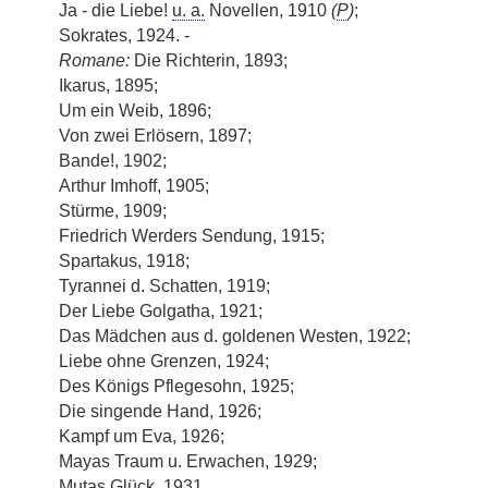
Ja - die Liebe!
u. a.
Novellen, 1910
(
P
)
;
Sokrates, 1924. -
Romane:
Die Richterin, 1893;
Ikarus, 1895;
Um ein Weib, 1896;
Von zwei Erlösern, 1897;
Bande!, 1902;
Arthur Imhoff, 1905;
Stürme, 1909;
Friedrich Werders Sendung, 1915;
Spartakus, 1918;
Tyrannei d. Schatten, 1919;
Der Liebe Golgatha, 1921;
Das Mädchen aus d. goldenen Westen, 1922;
Liebe ohne Grenzen, 1924;
Des Königs Pflegesohn, 1925;
Die singende Hand, 1926;
Kampf um Eva, 1926;
Mayas Traum u. Erwachen, 1929;
Mutas Glück, 1931.