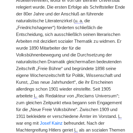
Arbeitervereinen, wofür er von der Berliner Universität
relegiert wurde. Die ersten Erfolge als Schriftsteller Ende
der 80er Jahre und der Anschluß an führende
naturalistische Literatenzirkel (
u. a.
die
„Friedrichshagener“) förderten schließlich die
Entscheidung, sich ausschließlich seinen literarischen
Arbeiten mit dezidiert sozialer Thematik zu widmen. Er
wurde 1890 Mitarbeiter der für die
Volksbühnenbewegung und die Durchsetzung der
naturalistischen Dramatik gleichermaßen bedeutenden
Zeitschrift „Freie Bühne“ und begründete 1898 seine
eigene Wochenzeitschrift für Politik, Wissenschaft und
Kunst, „Das neue Jahrhundert“, die ihr Erscheinen
allerdings schon 1901 wieder einstellte. Seit 1905
arbeitete
L.
als Redakteur von „Reclams Universum“;
zum gleichen Zeitpunkt etwa begann sein Engagement
für die „Neue Freie Volksbühne“. Zwischen 1909 und
1911 bekleidete er verschiedene Ämter im Vorstand.
L.
war eng mit
Josef Kainz
befreundet. Nach der
Machtergreifung Hitlers geriet
L.
als an sozialen Themen