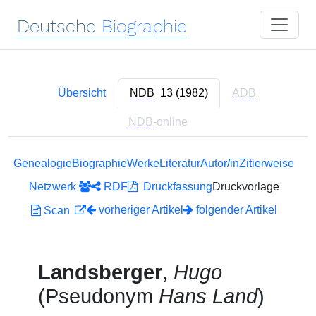
Deutsche
Biographie
Übersicht
NDB
13 (1982)
ADB
NDB
-online
Genealogie
Biographie
Werke
Literatur
Autor/in
Zitierweise
Netzwerk
RDF
Druckfassung
Druckvorlage
vorheriger Artikel
folgender Artikel
Scan
Landsberger
,
Hugo
(Pseudonym
Hans Land
)