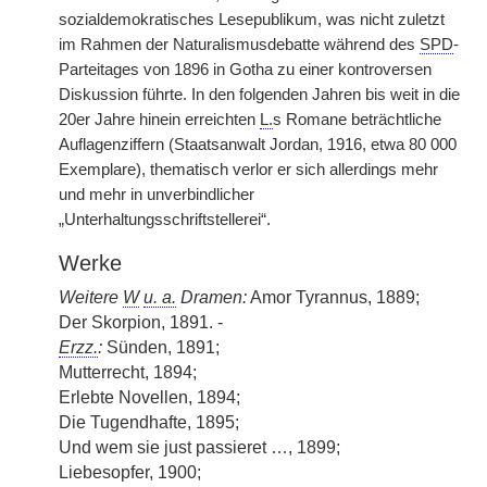
sozialdemokratisches Lesepublikum, was nicht zuletzt
im Rahmen der Naturalismusdebatte während des
SPD
-
Parteitages von 1896 in Gotha zu einer kontroversen
Diskussion führte. In den folgenden Jahren bis weit in die
20er Jahre hinein erreichten
L.
s Romane beträchtliche
Auflagenziffern (Staatsanwalt Jordan, 1916, etwa 80 000
Exemplare), thematisch verlor er sich allerdings mehr
und mehr in unverbindlicher
„Unterhaltungsschriftstellerei“.
Werke
Weitere
W
u. a.
Dramen:
Amor Tyrannus, 1889;
Der Skorpion, 1891. -
Erzz.
:
Sünden, 1891;
Mutterrecht, 1894;
Erlebte Novellen, 1894;
Die Tugendhafte, 1895;
Und wem sie just passieret …, 1899;
Liebesopfer, 1900;