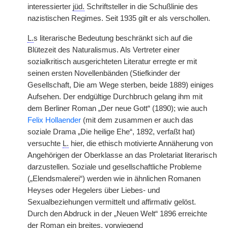
interessierter
jüd.
Schriftsteller in die Schußlinie des
nazistischen Regimes. Seit 1935 gilt er als verschollen.
L.
s literarische Bedeutung beschränkt sich auf die
Blütezeit des Naturalismus. Als Vertreter einer
sozialkritisch ausgerichteten Literatur erregte er mit
seinen ersten Novellenbänden (Stiefkinder der
Gesellschaft, Die am Wege sterben, beide 1889) einiges
Aufsehen. Der endgültige Durchbruch gelang ihm mit
dem Berliner Roman „Der neue Gott“ (1890); wie auch
Felix Hollaender
(mit dem zusammen er auch das
soziale Drama „Die heilige Ehe“, 1892, verfaßt hat)
versuchte
L.
hier, die ethisch motivierte Annäherung von
Angehörigen der Oberklasse an das Proletariat literarisch
darzustellen. Soziale und gesellschaftliche Probleme
(„Elendsmalerei“) werden wie in ähnlichen Romanen
Heyses oder Hegelers über Liebes- und
Sexualbeziehungen vermittelt und affirmativ gelöst.
Durch den Abdruck in der „Neuen Welt“ 1896 erreichte
der Roman ein breites, vorwiegend