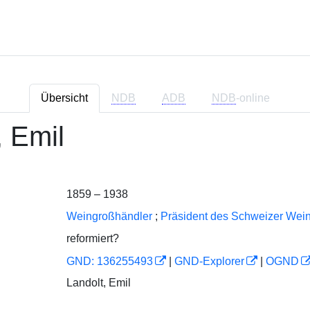
Übersicht
NDB
ADB
NDB
-online
, Emil
1859 – 1938
Weingroßhändler
;
Präsident des Schweizer Wei
reformiert?
GND: 136255493
|
GND-Explorer
|
OGND
Landolt, Emil