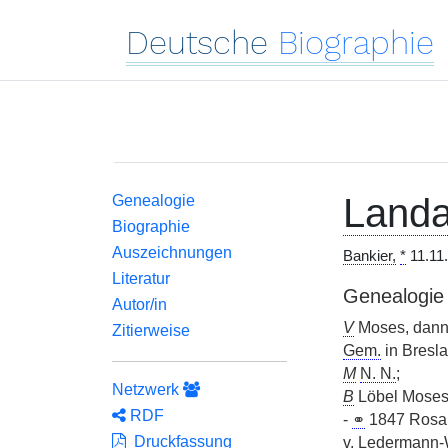
Deutsche
Biographie
Landa
Genealogie
Biographie
Auszeichnungen
Bankier,
*
11.11
Literatur
Genealogie
Autor/in
V
Moses, dann 
Zitierweise
Gem.
in Bresla
M
N. N.
;
Netzwerk
B
Löbel Moses,
RDF
-
⚭
1847 Rosa
Druckfassung
v.
Ledermann-Wa