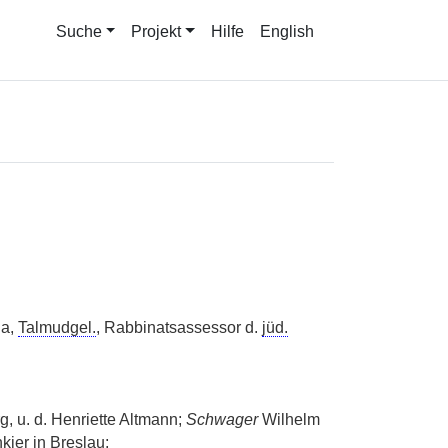
Suche
Projekt
Hilfe
English
da,
Talmudgel.
, Rabbinatsassessor d.
jüd.
, u. d. Henriette Altmann;
Schwager
Wilhelm
ier in Breslau;