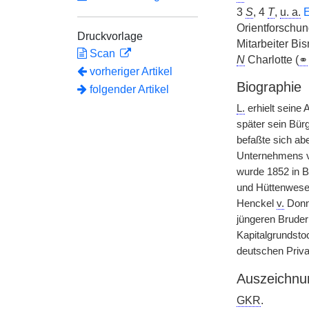
3
S
, 4
T
,
u. a.
E
Orientforschun
Druckvorlage
Mitarbeiter Bi
Scan
N
Charlotte (
⚭
vorheriger Artikel
Biographie
folgender Artikel
L.
erhielt seine
später sein Bürg
befaßte sich ab
Unternehmens vo
wurde 1852 in B
und Hüttenwesen
Henckel
v.
Donne
jüngeren Brude
Kapitalgrundsto
deutschen Priv
Auszeichnu
GKR
.