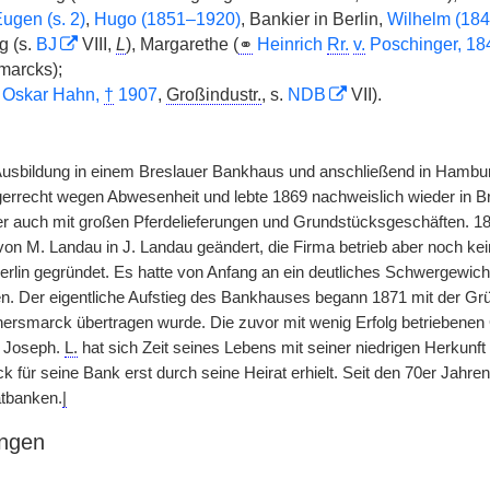
ugen (s. 2)
,
Hugo (1851–1920)
, Bankier in Berlin,
Wilhelm (18
g (s.
BJ
VIII,
L
), Margarethe (
⚭
Heinrich
Rr.
v.
Poschinger, 1
smarcks);
Oskar Hahn,
†
1907
,
Großindustr.
, s.
NDB
VII).
 Ausbildung in einem Breslauer Bankhaus und anschließend in Hamburg
errecht wegen Abwesenheit und lebte 1869 nachweislich wieder in Bres
er auch mit großen Pferdelieferungen und Grundstücksgeschäften. 
n M. Landau in J. Landau geändert, die Firma betrieb aber noch 
erlin gegründet. Es hatte von Anfang an ein deutliches Schwergewic
. Der eigentliche Aufstieg des Bankhauses begann 1871 mit der Grü
rsmarck übertragen wurde. Die zuvor mit wenig Erfolg betriebenen
r Joseph.
L.
hat sich Zeit seines Lebens mit seiner niedrigen Herkun
ck für seine Bank erst durch seine Heirat erhielt. Seit den 70er Jah
atbanken.
|
ngen