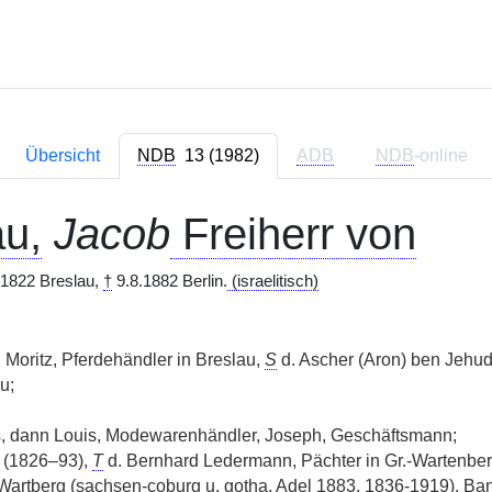
Übersicht
NDB
13 (1982)
ADB
NDB
-online
u,
Jacob
Freiherr von
.1822 Breslau,
†
9.8.1882 Berlin.
(israelitisch)
Moritz, Pferdehändler in Breslau,
S
d. Ascher (Aron) ben Jehu
u;
 dann Louis, Modewarenhändler, Joseph, Geschäftsmann;
 (1826–93),
T
d. Bernhard Ledermann, Pächter in Gr.-Wartenberg
rtberg (sachsen-coburg u. gotha. Adel 1883, 1836-1919), Bank