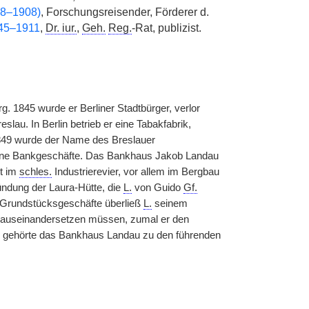
48–1908)
, Forschungsreisender, Förderer d.
845–1911
,
Dr. iur.
,
Geh.
Reg.
-Rat, publizist.
. 1845 wurde er Berliner Stadtbürger, verlor
lau. In Berlin betrieb er eine Tabakfabrik,
1849 wurde der Name des Breslauer
keine Bankgeschäfte. Das Bankhaus Jakob Landau
ht im
schles.
Industrierevier, vor allem im Bergbau
ndung der Laura-Hütte, die
L.
von Guido
Gf.
 Grundstücksgeschäfte überließ
L.
seinem
ft auseinandersetzen müssen, zumal er den
ren gehörte das Bankhaus Landau zu den führenden