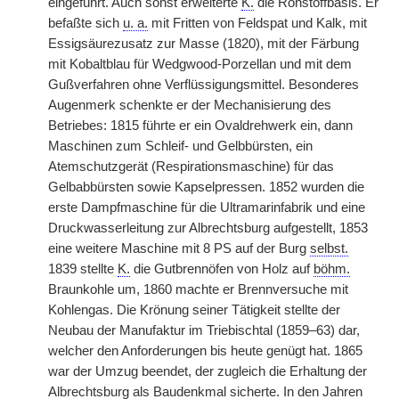
eingeführt. Auch sonst erweiterte
K.
die Rohstoffbasis. Er
befaßte sich
u. a.
mit Fritten von Feldspat und Kalk, mit
Essigsäurezusatz zur Masse (1820), mit der Färbung
mit Kobaltblau für Wedgwood-Porzellan und mit dem
Gußverfahren ohne Verflüssigungsmittel. Besonderes
Augenmerk schenkte er der Mechanisierung des
Betriebes: 1815 führte er ein Ovaldrehwerk ein, dann
Maschinen zum Schleif- und Gelbbürsten, ein
Atemschutzgerät (Respirationsmaschine) für das
Gelbabbürsten sowie Kapselpressen. 1852 wurden die
erste Dampfmaschine für die Ultramarinfabrik und eine
Druckwasserleitung zur Albrechtsburg aufgestellt, 1853
eine weitere Maschine mit 8 PS auf der Burg
selbst.
1839 stellte
K.
die Gutbrennöfen von Holz auf
böhm.
Braunkohle um, 1860 machte er Brennversuche mit
Kohlengas. Die Krönung seiner Tätigkeit stellte der
Neubau der Manufaktur im Triebischtal (1859–63) dar,
welcher den Anforderungen bis heute genügt hat. 1865
war der Umzug beendet, der zugleich die Erhaltung der
Albrechtsburg als Baudenkmal sicherte. In den Jahren