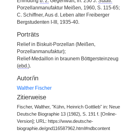
Erfindung
b. z.
Gegenwart, in: 250 J.
Staatl.
Porzellanmanufaktur Meißen, 1960, S. 115-65;
C. Schiffner, Aus d. Leben alter Freiberger
Bergstudenten I-III, 1935-40.
Porträts
Relief in Biskuit-Porzellan (Meißen,
Porzellanmanufaktur);
Relief-Medaillon in braunem Böttgersteinzeug
(
ebd.
).
Autor/in
Walther Fischer
Zitierweise
Fischer, Walther, "Kühn, Heinrich Gottlieb" in: Neue
Deutsche Biographie 13 (1982), S. 191 f. [Online-
Version]; URL: https://www.deutsche-
biographie.de/gnd116587962.html#ndbcontent