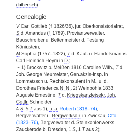
(lutherisch)
Genealogie
V
Carl Gottlieb (
†
1826/36),
jur.
Oberkonsistorialrat,
S
d. Amandus (
†
1789), Proviantverwalter,
Bauschreiber u. Bettenmeister d. Festung
Königstein;
M
Sophia (1757–1822),
T
d. Kauf- u. Handelsmanns
Carl Heinrich Heym in
D.
;
⚭
1) Brockwitz
b.
Meißen 1816 Caroline
Wilh.
,
T
d.
Joh.
George Neumeister, Gen.akzis-
Insp.
in
Lommatzsch u. Rechtskonsulent in
M.
, u. d.
Dorothea Friederica
N. N.
, 2) Weinböhla 1833
Auguste Ernestine,
T
d.
Kriegskanzleisekr.
Joh.
Gottfr.
Schneider;
4
S
, 5
T
aus 1),
u. a.
Robert (1818–74)
,
Bergverwalter u.
Bergwerksdir.
in Zwickau,
Otto
(1823–76)
, Bergverwalter d. Steinkohlenwerks
Zauckerode
b.
Dresden, 1
S
, 1
T
aus 2);