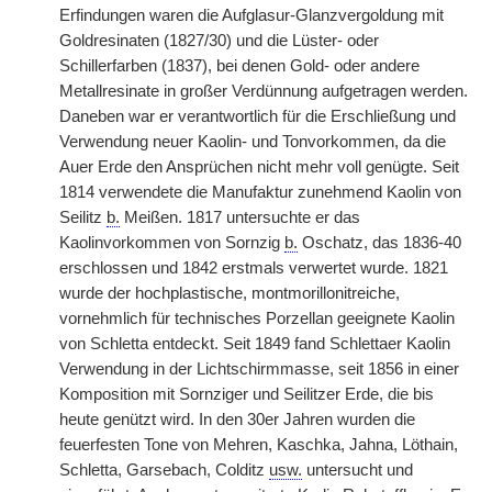
Erfindungen waren die Aufglasur-Glanzvergoldung mit
Goldresinaten (1827/30) und die Lüster- oder
Schillerfarben (1837), bei denen Gold- oder andere
Metallresinate in großer Verdünnung aufgetragen werden.
Daneben war er verantwortlich für die Erschließung und
Verwendung neuer Kaolin- und Tonvorkommen, da die
Auer Erde den Ansprüchen nicht mehr voll genügte. Seit
1814 verwendete die Manufaktur zunehmend Kaolin von
Seilitz
b.
Meißen. 1817 untersuchte er das
Kaolinvorkommen von Sornzig
b.
Oschatz, das 1836-40
erschlossen und 1842 erstmals verwertet wurde. 1821
wurde der hochplastische, montmorillonitreiche,
vornehmlich für technisches Porzellan geeignete Kaolin
von Schletta entdeckt. Seit 1849 fand Schlettaer Kaolin
Verwendung in der Lichtschirmmasse, seit 1856 in einer
Komposition mit Sornziger und Seilitzer Erde, die bis
heute genützt wird. In den 30er Jahren wurden die
feuerfesten Tone von Mehren, Kaschka, Jahna, Löthain,
Schletta, Garsebach, Colditz
usw.
untersucht und