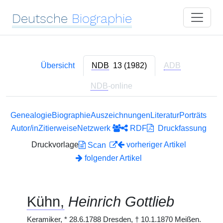
Deutsche
Biographie
Übersicht
NDB
13 (1982)
ADB
NDB
-online
Genealogie
Biographie
Auszeichnungen
Literatur
Porträts
Autor/in
Zitierweise
Netzwerk
RDF
Druckfassung
Druckvorlage
vorheriger Artikel
Scan
folgender Artikel
Kühn,
Heinrich Gottlieb
Keramiker,
*
28.6.1788 Dresden,
†
10.1.1870 Meißen.