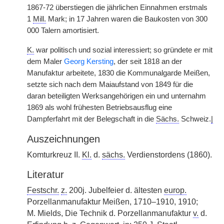
1867-72 überstiegen die jährlichen Einnahmen erstmals
1
Mill.
Mark; in 17 Jahren waren die Baukosten von 300
000 Talern amortisiert.
K.
war politisch und sozial interessiert; so gründete er mit
dem Maler
Georg Kersting
, der seit 1818 an der
Manufaktur arbeitete, 1830 die Kommunalgarde Meißen,
setzte sich nach dem Maiaufstand von 1849 für die
daran beteiligten Werksangehörigen ein und unternahm
1869 als wohl frühesten Betriebsausflug eine
Dampferfahrt mit der Belegschaft in die
Sächs.
Schweiz.
|
Auszeichnungen
Komturkreuz II.
Kl.
d.
sächs.
Verdienstordens (1860).
Literatur
Festschr.
z.
200j. Jubelfeier d. ältesten
europ.
Porzellanmanufaktur Meißen, 1710–1910, 1910;
M. Mields, Die Technik d. Porzellanmanufaktur
v.
d.