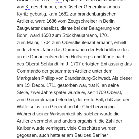
von
K.
geschrieben, preußischer Generalmajor aus
Kyritz gebürtig, kam 1682 zur brandenburgischen
Artillerie, ward 1686 vom Zeugschreiber in Berlin
Zeugwärter daselbst, diente bei der Belagerung von
Bonn, ward 1690 zum Stückhauptmann, 1701
zum
|
Major, 1704 zum Oberstlieutenant ernannt, erhielt
im letzteren Jahre das Commando der Feldartillerie des
an die Donau entsendeten Hülfscorps und führte nach
des Oberst Schlundt im J. 1707 erfolgten Entlassung das
Commando der gesammten Artillerie unter dem
Markgrafen Philipp von Brandenburg-Schwedt. Als dieser
am 19. Decbr. 1711 gestorben war, trat
K.
an seine
Stelle, zwei Jahre später wurde er, seit 1709 Oberst,
zum Generalmajor befördert, der erste Fall, daß aus der
Waffe selbst ein General und ihr Chef hervorging.
Während seiner Wirksamkeit als solcher wurde die
Artillerie vermehrt und anders organisirt, die Zahl der
Kaliber wurde verringert, viele Geschütze wurden
gegossen, auch hatte er am Bau des Berliner