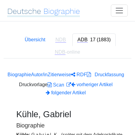
Deutsche
Biographie
Übersicht
NDB
ADB
17 (1883)
NDB
-online
Biographie
Autor/in
Zitierweise
RDF
Druckfassung
Druckvorlage
vorheriger Artikel
Scan
folgender Artikel
Kühle, Gabriel
Biographie
Kühle:
Gabriel
K.
(später mit dem Adelsprädikate