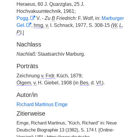
Heraeus, 60 J. Quarzglas, 25 J.
Hochvakuumtechnik, 1961;
Pogg.
V. -
Zu
B
Friedrich:
F. Wolf, in:
Marburger
Gel.
,
hrsg.
v.
I. Schnack, 1977, S. 308-15
(
W
,
L
,
P
).
|
Nachlass
Nachlaß:
Staatsarchiv Marburg.
Porträts
Zeichnung
v.
Frdr.
Küch, 1879;
Ölgem.
v.
H. Giebel, 1908 (in
Bes.
d.
Vf.
).
Autor/in
Richard Martinus Emge
Zitierweise
Emge, Richard Martinus, "Küch, Richard" in: Neue
Deutsche Biographie 13 (1982), S. 174 f. [Online-