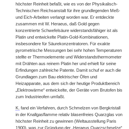
höchster Reinheit befaßt, wie es von der Physikalisch-
Technischen Reichsanstalt für ihre grundlegenden Meß-
und Eich-Arbeiten verlangt worden war. Er entdeckte
zusammen mit W. Heraeus, daß Gold gegen
konzentrierte Schwefelsäure widerstandsfähiger ist als
Platin und entwickelte Platin-Gold-Kombinationen,
insbesondere für Säurekonzentratoren. Für exakte
pyrometrische Messungen bei sehr hohen Temperaturen
stellte er Thermoelemente und Widerstandsthermometer
mit Drähten aus reinem Platin her und erhielt für seine
Erfindungen zahlreiche Patente. Damit schuf er auch die
Grundlagen zum Bau elektrischer Öfen und
Heizapparate, aus dem sich der heutige Produktbereich
„Elektrowärme“ entwickelte, der Geräte vom Brutofen bis
zum Industrieofen umfaßt.
K.
fand ein Verfahren, durch Schmelzen von Bergkristall
in der Knallgasflamme relativ blasenfreies Quarzglas von
höchster Reinheit zu gewinnen (Weltausstellung Paris
1900), was zur Gründung der „Heraeus Quarzschmelze“