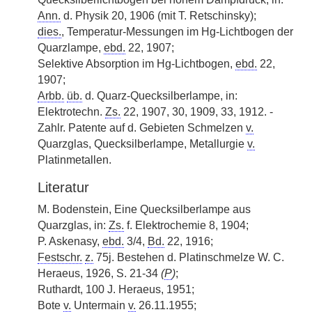
Ann.
d. Physik 20, 1906 (mit T. Retschinsky);
dies.
, Temperatur-Messungen im Hg-Lichtbogen der
Quarzlampe,
ebd.
22, 1907;
Selektive Absorption im Hg-Lichtbogen,
ebd.
22,
1907;
Arbb.
üb.
d. Quarz-Quecksilberlampe, in:
Elektrotechn.
Zs.
22, 1907, 30, 1909, 33, 1912. -
Zahlr. Patente auf d. Gebieten Schmelzen
v.
Quarzglas, Quecksilberlampe, Metallurgie
v.
Platinmetallen.
Literatur
M. Bodenstein, Eine Quecksilberlampe aus
Quarzglas, in:
Zs.
f. Elektrochemie 8, 1904;
P. Askenasy,
ebd.
3/4,
Bd.
22, 1916;
Festschr.
z.
75j. Bestehen d. Platinschmelze W. C.
Heraeus, 1926, S. 21-34
(
P
)
;
Ruthardt, 100 J. Heraeus, 1951;
Bote
v.
Untermain
v.
26.11.1955;