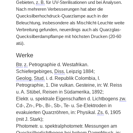
Gebieten,
z. B.
für UV-Sterilisationen und bei Analysen.
Nach mehreren Verbesserungen hat aber die
Quecksilberhochdruck-Quarzlampe auch in der
Beleuchtung, insbesondere als Mischlicht-Leuchte weite
Verbreitung gefunden, neuerdings auch als Quarzglas-
Quecksilberdampflampe mit höchsten Drucken (20-60
atü).
Werke
Btr.
z.
Petrographie d. Westafrikan.
Schiefergebirges,
Diss.
Leipzig 1884;
Geolog.
Stud.
i. d. Republik Colombia, I.
Petrographie, 1. Die vulkan. Gesteine, in: W. Reiss
u. A. Stübel, Reisen in Südamerika, 1892;
Elektr. u. spektrale Eigenschaften d. Lichtbogens
zw.
Cd-, Zn-, Pb-, Bi-, Sb-, Te- u. Se-Elektroden in
evakuierten Quarzröhren, in: Physikal.
Zs.
6, 1905
(mit J. Stark);
Photometr. u. spektralphotometr. Messungen am
Quecksilberlichtbogen bei hohem Dampfdruck, in: