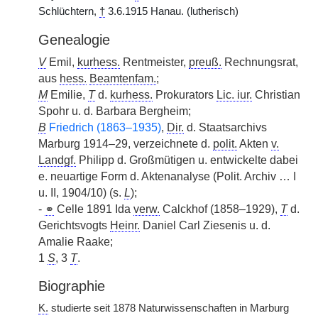
Schlüchtern,
†
3.6.1915 Hanau. (lutherisch)
Genealogie
V
Emil,
kurhess.
Rentmeister,
preuß.
Rechnungsrat,
aus
hess.
Beamtenfam.
;
M
Emilie,
T
d.
kurhess.
Prokurators
Lic. iur.
Christian
Spohr u. d. Barbara Bergheim;
B
Friedrich (1863–1935)
,
Dir.
d. Staatsarchivs
Marburg 1914–29, verzeichnete d.
polit.
Akten
v.
Landgf.
Philipp d. Großmütigen u. entwickelte dabei
e. neuartige Form d. Aktenanalyse (Polit. Archiv … I
u. II, 1904/10) (s.
L
);
-
⚭
Celle 1891 Ida
verw.
Calckhof (1858–1929),
T
d.
Gerichtsvogts
Heinr.
Daniel Carl Ziesenis u. d.
Amalie Raake;
1
S
, 3
T
.
Biographie
K.
studierte seit 1878 Naturwissenschaften in Marburg