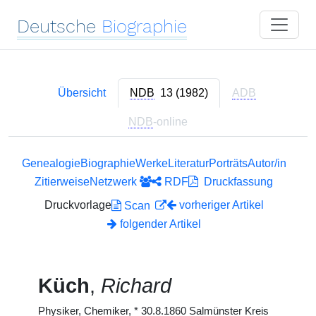
Deutsche
Biographie
Übersicht
NDB
13 (1982)
ADB
NDB
-online
Genealogie
Biographie
Werke
Literatur
Porträts
Autor/in
Zitierweise
Netzwerk
RDF
Druckfassung
Druckvorlage
vorheriger Artikel
Scan
folgender Artikel
Küch
,
Richard
Physiker, Chemiker,
*
30.8.1860 Salmünster Kreis