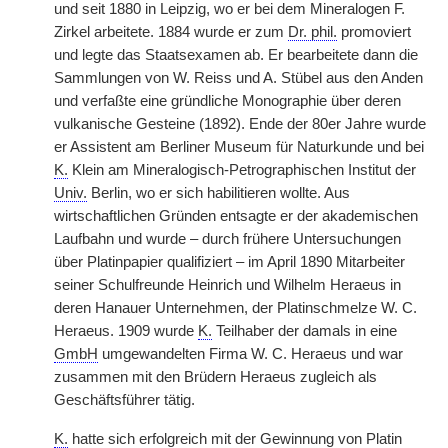
und seit 1880 in Leipzig, wo er bei dem Mineralogen F.
Zirkel arbeitete. 1884 wurde er zum
Dr. phil.
promoviert
und legte das Staatsexamen ab. Er bearbeitete dann die
Sammlungen von W. Reiss und A. Stübel aus den Anden
und verfaßte eine gründliche Monographie über deren
vulkanische Gesteine (1892). Ende der 80er Jahre wurde
er Assistent am Berliner Museum für Naturkunde und bei
K.
Klein am Mineralogisch-Petrographischen Institut der
Univ.
Berlin, wo er sich habilitieren wollte. Aus
wirtschaftlichen Gründen entsagte er der akademischen
Laufbahn und wurde – durch frühere Untersuchungen
über Platinpapier qualifiziert – im April 1890 Mitarbeiter
seiner Schulfreunde Heinrich und Wilhelm Heraeus in
deren Hanauer Unternehmen, der Platinschmelze W. C.
Heraeus. 1909 wurde
K.
Teilhaber der damals in eine
GmbH
umgewandelten Firma W. C. Heraeus und war
zusammen mit den Brüdern Heraeus zugleich als
Geschäftsführer tätig.
K.
hatte sich erfolgreich mit der Gewinnung von Platin