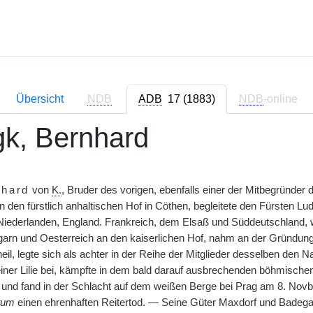
Übersicht
NDB
ADB
17 (1883)
NDB
-online
gk, Bernhard
nhard
von
K.
, Bruder des vorigen, ebenfalls einer der Mitbegründe
n den fürstlich anhaltischen Hof in Cöthen, begleitete den Fürsten L
iederlanden, England. Frankreich, dem Elsaß und Süddeutschland, w
ngarn und Oesterreich an den kaiserlichen Hof, nahm an der Gründun
il, legte sich als achter in der Reihe der Mitglieder desselben den N
einer Lilie bei, kämpfte in dem bald darauf ausbrechenden böhmischen
z und fand in der Schlacht auf dem weißen Berge bei Prag am 8. Novb
tum
einen ehrenhaften Reitertod. — Seine Güter Maxdorf und Badegas