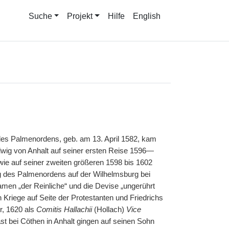
Suche
Projekt
Hilfe
English
r des Palmenordens, geb. am 13. April 1582, kam
udwig von Anhalt auf seiner ersten Reise 1596—
ie auf seiner zweiten größeren 1598 bis 1602
g des Palmenordens auf der Wilhelmsburg bei
amen „der Reinliche“ und die Devise „ungerührt
 Kriege auf Seite der Protestanten und Friedrichs
r, 1620 als
Comitis Hallachii
(Hollach)
Vice
t bei Cöthen in Anhalt gingen auf seinen Sohn