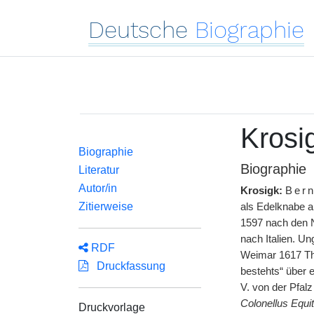
Deutsche
Biographie
Krosi
Biographie
Biographie
Literatur
Autor/in
Krosigk:
Ber
Zitierweise
als Edelknabe a
1597 nach den N
nach Italien. U
RDF
Weimar 1617 The
Druckfassung
bestehts“ über 
V. von der Pfal
Colonellus Equi
Druckvorlage