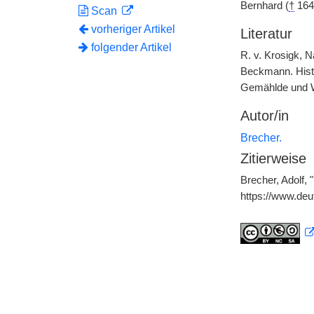
Bernhard (
†
1643
Scan
vorheriger Artikel
Literatur
folgender Artikel
R. v. Krosigk, 
Beckmann. Histo
Gemählde und Wör
Autor/in
Brecher.
Zitierweise
Brecher, Adolf, 
https://www.de