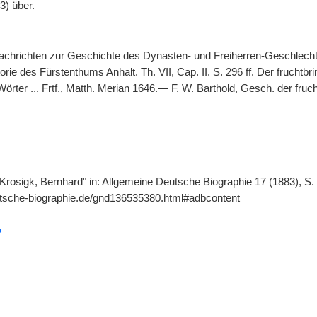
) über.
Nachrichten zur Geschichte des Dynasten- und Freiherren-Geschlechtes
rie des Fürstenthums Anhalt. Th. VII, Cap. II. S. 296 ff. Der frucht
ter ... Frtf., Matth. Merian 1646.— F. W. Barthold, Gesch. der frucht
"Krosigk, Bernhard" in: Allgemeine Deutsche Biographie 17 (1883), S.
utsche-biographie.de/gnd136535380.html#adbcontent