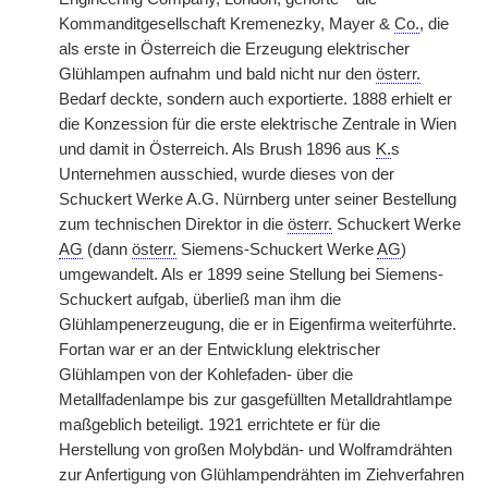
Kommanditgesellschaft Kremenezky, Mayer &
Co.
, die
als erste in Österreich die Erzeugung elektrischer
Glühlampen aufnahm und bald nicht nur den
österr.
Bedarf deckte, sondern auch exportierte. 1888 erhielt er
die Konzession für die erste elektrische Zentrale in Wien
und damit in Österreich. Als Brush 1896 aus
K.
s
Unternehmen ausschied, wurde dieses von der
Schuckert Werke A.G. Nürnberg unter seiner Bestellung
zum technischen Direktor in die
österr.
Schuckert Werke
AG
(dann
österr.
Siemens-Schuckert Werke
AG
)
umgewandelt. Als er 1899 seine Stellung bei Siemens-
Schuckert aufgab, überließ man ihm die
Glühlampenerzeugung, die er in Eigenfirma weiterführte.
Fortan war er an der Entwicklung elektrischer
Glühlampen von der Kohlefaden- über die
Metallfadenlampe bis zur gasgefüllten Metalldrahtlampe
maßgeblich beteiligt. 1921 errichtete er für die
Herstellung von großen Molybdän- und Wolframdrähten
zur Anfertigung von Glühlampendrähten im Ziehverfahren