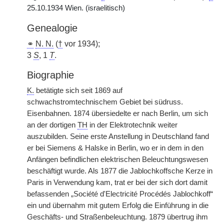
25.10.1934 Wien. (israelitisch)
Genealogie
⚭
N. N.
(
†
vor 1934);
3
S
, 1
T
.
Biographie
K.
betätigte sich seit 1869 auf
schwachstromtechnischem Gebiet bei südruss.
Eisenbahnen. 1874 übersiedelte er nach Berlin, um sich
an der dortigen
TH
in der Elektrotechnik weiter
auszubilden. Seine erste Anstellung in Deutschland fand
er bei Siemens & Halske in Berlin, wo er in dem in den
Anfängen befindlichen elektrischen Beleuchtungswesen
beschäftigt wurde. Als 1877 die Jablochkoffsche Kerze in
Paris in Verwendung kam, trat er bei der sich dort damit
befassenden „Société d'Electricité Procédés Jablochkoff“
ein und übernahm mit gutem Erfolg die Einführung in die
Geschäfts- und Straßenbeleuchtung. 1879 übertrug ihm