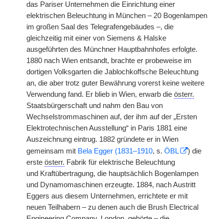
das Pariser Unternehmen die Einrichtung einer
elektrischen Beleuchtung in München – 20 Bogenlampen
im großen Saal des Telegrafengebäudes –, die
gleichzeitig mit einer von Siemens & Halske
ausgeführten des Münchner Hauptbahnhofes erfolgte.
1880 nach Wien entsandt, brachte er probeweise im
dortigen Volksgarten die Jablochkoffsche Beleuchtung
an, die aber trotz guter Bewährung vorerst keine weitere
Verwendung fand. Er blieb in Wien, erwarb die
österr.
Staatsbürgerschaft und nahm den Bau von
Wechselstrommaschinen auf, der ihm auf der „Ersten
Elektrotechnischen Ausstellung“ in Paris 1881 eine
Auszeichnung eintrug. 1882 gründete er in Wien
gemeinsam mit
Bela Egger (1831–1910
, s.
ÖBL
) die
erste
österr.
Fabrik für elektrische Beleuchtung
und
|
Kraftübertragung, die hauptsächlich Bogenlampen
und Dynamomaschinen erzeugte. 1884, nach Austritt
Eggers aus diesem Unternehmen, errichtete er mit
neuen Teilhabern – zu denen auch die Brush Electrical
Engineering Company, London, gehörte – die