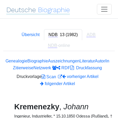
Deutsche
Biographie
Übersicht
NDB
13 (1982)
ADB
NDB
-online
Genealogie
Biographie
Auszeichnungen
Literatur
Autor/in
Zitierweise
Netzwerk
RDF
Druckfassung
Druckvorlage
vorheriger Artikel
Scan
folgender Artikel
Kremenezky
,
Johann
Ingenieur, Industrieller,
*
15.10.1850 Odessa (Rußland),
†