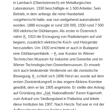
in Lambach (Oberösterreich) ein Metallurgisches
Laboratorium. 1930 beschäftigte er 1 500 Arbeiter. Sein
Betrieb, in dem anfangs die reine Handarbeit
vorgeherrscht hatte, war nun weitgehend automatisiert
worden. 1888 erzeugte er rund 100 000, 1930 rund 7 500
000 elektrische Glühlampen. Als erster in Österreich
nahm
K.
1923 die Erzeugung von Radiolampen auf und
begann, zusätzlich elektrische Koch- und Heizgeräte
herzustellen. Um 1920 errichtete er auch in Budapest
eine Glühlampenfabrik. –
K.
war Kurator im Wiener
Technischen Museum für Industrie und Gewerbe und im
Wiener Technologischen Gewerbemuseum. Er erwarb
sich auch bedeutende Verdienste um die zionistische
Bewegung.
K.
schloß sich 1896 Herzl an; wurde auf dem
ersten Zionistenkongreß in das engere Aktions-Komitee
gewählt, dem er bis 1905 angehörte. Er stellte den Antrag
auf Gründung des „
Jüd.
Nationalfonds“ Keren Kajemeth
zum Ankauf von Siedlungsland in Palästina und leitete
diese Institution bis 1907. Nach Herzls Tod war er mit der