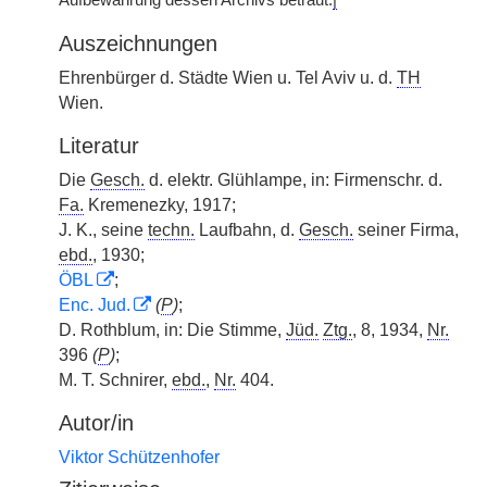
Aufbewahrung dessen Archivs betraut.
|
Auszeichnungen
Ehrenbürger d. Städte Wien u. Tel Aviv u. d.
TH
Wien.
Literatur
Die
Gesch.
d. elektr. Glühlampe, in: Firmenschr. d.
Fa.
Kremenezky, 1917;
J. K., seine
techn.
Laufbahn, d.
Gesch.
seiner Firma,
ebd.
, 1930;
ÖBL
;
Enc. Jud.
(
P
)
;
D. Rothblum, in: Die Stimme,
Jüd.
Ztg.
, 8, 1934,
Nr.
396
(
P
)
;
M. T. Schnirer,
ebd.
,
Nr.
404.
Autor/in
Viktor Schützenhofer