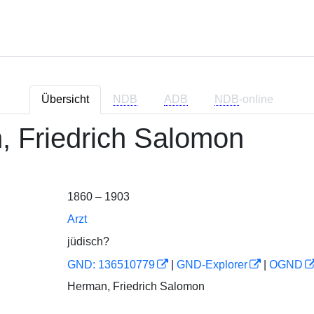
Übersicht
NDB
ADB
NDB
-online
 Friedrich Salomon
1860 – 1903
Arzt
jüdisch?
GND: 136510779
|
GND-Explorer
|
OGND
Herman, Friedrich Salomon