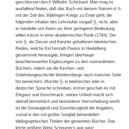
geschlossen durch Wilhelm Schickard. Man mag es
ausfallend finden, daß das Buch mit diesem Namen d. h.
mit der Zeit des 30jährigen Kriegs zu Ende geht; die
folgenden Inhaber des Lehrstuhls vergaß
|
S.
nicht, aber
er handelte von ihnen um ihrer geringeren Bedeutung
willen kürzer in einer akademischen Rede (1784). Die
von
S.
als Decan und Kanzler gehaltenen lateinischen
Reden, welche Kirchenrath Paulus in Heidelberg
gesammelt herausgab, bringen überhaupt
beachtenswerthe Ergänzungen zu den vorerwähnten
Büchern, indem sie die Kirchen- und
Gelehrtengeschichte Württembergs nach mancher Seite
hin bereichern. Mochte
S.
in lateinischer oder in
deutscher Sprache schreiben, immer geschah es mit
Eleganz und Geschmack, seines Urtheil macht sich
überall bemerklich und besonderer Hervorhebung werth
ist die Genauigkeit und Zuverlässigkeit der Angaben,
zumal in den mit großer Sorgfalt behandelten
bibliographischen Theilen der genannten Bücher. Das
letzte größere Werk Schnurrer's war ganz