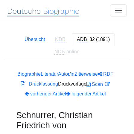
Deutsche
Biographie
Übersicht
NDB
ADB
32 (1891)
NDB
-online
Biographie
Literatur
Autor/in
Zitierweise
RDF
Druckfassung
Druckvorlage
Scan
vorheriger Artikel
folgender Artikel
Schnurrer, Christian
Friedrich von