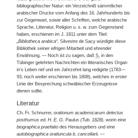
bibliographischer Natur: ein Verzeichniß sämmtlicher
arabischer Drucke vom Anfang des 16. Jahrhunderts bis
zur Gegenwart, sowie aller Schriften, welche arabische
Sprache, Litteratur, Religion u. s. w. zum Gegenstand
haben, erschienen im J. 1811 unter dem Titel:
„Bibliotheca arabica“.
Silvestre de Sacy würdigte diese
Bibliothek seiner eifrigen Mitarbeit und ehrender
Erwähnung. — Noch ist zu sagen, daß
S.
in den
Tübinger gelehrten Nachrichten ein litterarisches Organ
in's Leben rief und ein Jahrzehnt lang redigirte (1783—
93, noch weiter erschienen bis 1808), welches in erster
Linie der Besprechung schwäbischer Erzeugnisse
dienen sollte.
Literatur
Ch. Fr. Schnurrer,
orationum academicarum delectus
posthumus ed. H. E. G. Paulus (Tub. 1828)
, worin eine
biographica praefatio
des Herausgebers und eine
autobiographica oratiuncula b. cancellarii.
—