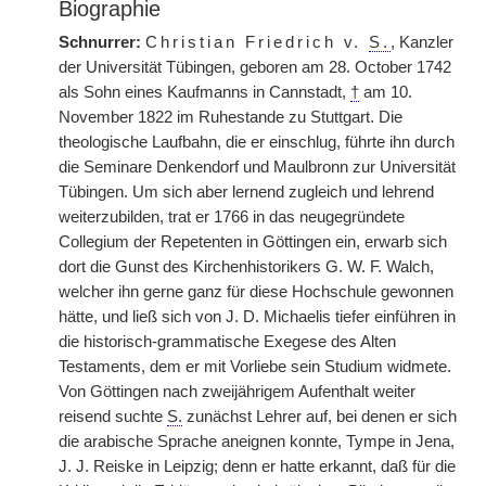
Biographie
Schnurrer:
Christian Friedrich v.
S.
, Kanzler
der Universität Tübingen, geboren am 28. October 1742
als Sohn eines Kaufmanns in Cannstadt,
†
am 10.
November 1822 im Ruhestande zu Stuttgart. Die
theologische Laufbahn, die er einschlug, führte ihn durch
die Seminare Denkendorf und Maulbronn zur Universität
Tübingen. Um sich aber lernend zugleich und lehrend
weiterzubilden, trat er 1766 in das neugegründete
Collegium der Repetenten in Göttingen ein, erwarb sich
dort die Gunst des Kirchenhistorikers G. W. F. Walch,
welcher ihn gerne ganz für diese Hochschule gewonnen
hätte, und ließ sich von J. D. Michaelis tiefer einführen in
die historisch-grammatische Exegese des Alten
Testaments, dem er mit Vorliebe sein Studium widmete.
Von Göttingen nach zweijährigem Aufenthalt weiter
reisend suchte
S.
zunächst Lehrer auf, bei denen er sich
die arabische Sprache aneignen konnte, Tympe in Jena,
J. J. Reiske in Leipzig; denn er hatte erkannt, daß für die