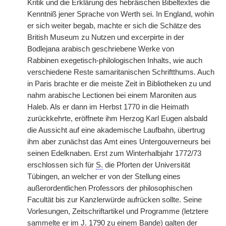
Kritik und die Erklärung des hebräischen Bibeltextes die
Kenntniß jener Sprache von Werth sei. In England, wohin
er sich weiter begab, machte er sich die Schätze des
British Museum zu Nutzen und excerpirte in der
Bodlejana arabisch geschriebene Werke von
Rabbinen
|
exegetisch-philologischen Inhalts, wie auch
verschiedene Reste samaritanischen Schriftthums. Auch
in Paris brachte er die meiste Zeit in Bibliotheken zu und
nahm arabische Lectionen bei einem Maroniten aus
Haleb. Als er dann im Herbst 1770 in die Heimath
zurückkehrte, eröffnete ihm Herzog Karl Eugen alsbald
die Aussicht auf eine akademische Laufbahn, übertrug
ihm aber zunächst das Amt eines Untergouverneurs bei
seinen Edelknaben. Erst zum Winterhalbjahr 1772/73
erschlossen sich für
S.
die Pforten der Universität
Tübingen, an welcher er von der Stellung eines
außerordentlichen Professors der philosophischen
Facultät bis zur Kanzlerwürde aufrücken sollte. Seine
Vorlesungen, Zeitschriftartikel und Programme (letztere
sammelte er im J. 1790 zu einem Bande) galten der