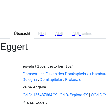
Übersicht
NDB
ADB
NDB
-online
 Eggert
erwähnt 1502, gestorben 1524
Domherr und Dekan des Domkapitels zu Hambur
Bologna
;
Domkapitular
;
Prokurator
keine Angabe
GND: 136437664
|
GND-Explorer
|
OGND
Krantz, Eggert