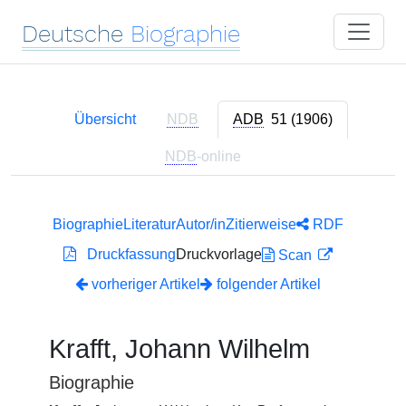
Deutsche
Biographie
Übersicht
NDB
ADB
51 (1906)
NDB
-online
Biographie
Literatur
Autor/in
Zitierweise
RDF
Druckfassung
Druckvorlage
Scan
vorheriger Artikel
folgender Artikel
Krafft, Johann Wilhelm
Biographie