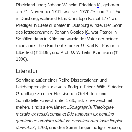
Rheinland über; Johann Wilhelm Friedrich
K.
, geboren
am 21. November 1741, war seit 1770
Dr.
und Prof.
iur.
in Duisburg, während Elias Christoph
K.
seit 1774 als
Prediger in Crefeld, später in Duisburg wirkte. Der Sohn
des letztgenannten, Johann Gottlob
K.
, war Pastor in
Schöller, dann in Köln und wurde der Vater der beiden
rheinländischen Kirchenhistoriker
D.
Karl
K.
, Pastor in
Elberfeld (
†
1898), und Prof.
D.
Wilhelm
K.
in Bonn (
†
1896).
Literatur
Schriften: außer einer Reihe Dissertationen und
Leichenpredigten, die vollständig in Friedr. Wilh. Strieder,
Grundlage zu einer Hessischen Gelehrten- und
Schriftsteller-Geschichte, 1786, Bd. 7, verzeichnet
stehen, sind
|
zu erwähnen:
„Sciagraphia Theologiae
moralis ex resipiscentia et fide tanquam ex genuino
geminoque omnium virtutum christianarum fonte limpido
derivatae“
, 1760, und drei Sammlungen heiliger Reden,