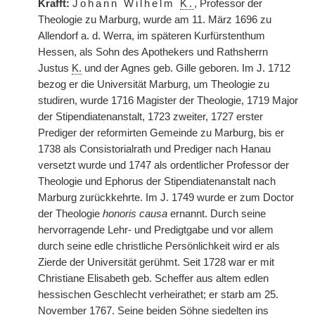
Krafft:
Johann Wilhelm
K.
, Professor der
Theologie zu Marburg, wurde am 11. März 1696 zu
Allendorf a. d. Werra, im späteren Kurfürstenthum
Hessen, als Sohn des Apothekers und Rathsherrn
Justus
K.
und der Agnes geb. Gille geboren. Im J. 1712
bezog er die Universität Marburg, um Theologie zu
studiren, wurde 1716 Magister der Theologie, 1719 Major
der Stipendiatenanstalt, 1723 zweiter, 1727 erster
Prediger der reformirten Gemeinde zu Marburg, bis er
1738 als Consistorialrath und Prediger nach Hanau
versetzt wurde und 1747 als ordentlicher Professor der
Theologie und Ephorus der Stipendiatenanstalt nach
Marburg zurückkehrte. Im J. 1749 wurde er zum Doctor
der Theologie
honoris causa
ernannt. Durch seine
hervorragende Lehr- und Predigtgabe und vor allem
durch seine edle christliche Persönlichkeit wird er als
Zierde der Universität gerühmt. Seit 1728 war er mit
Christiane Elisabeth geb. Scheffer aus altem edlen
hessischen Geschlecht verheirathet; er starb am 25.
November 1767. Seine beiden Söhne siedelten ins