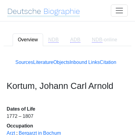
Deutsche
Biographie
Overview
NDB
ADB
NDB
-online
Sources
Literature
Objects
Inbound Links
Citation
Kortum, Johann Carl Arnold
Dates of Life
1772 – 1807
Occupation
Arzt
;
Bergarzt in Bochum