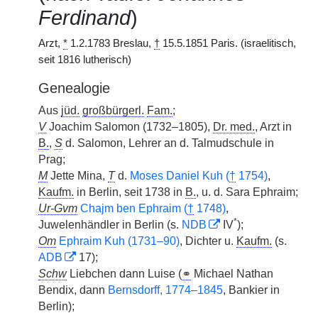
Ferdinand
)
Arzt,
*
1.2.1783 Breslau,
†
15.5.1851 Paris. (israelitisch,
seit 1816 lutherisch)
Genealogie
Aus
jüd.
großbürgerl.
Fam.
;
V
Joachim Salomon (1732–1805),
Dr. med.
, Arzt in
B.
,
S
d. Salomon, Lehrer an d. Talmudschule in
Prag;
M
Jette Mina,
T
d.
Moses Daniel Kuh (
†
1754)
,
Kaufm.
in Berlin, seit 1738 in
B.
, u. d. Sara Ephraim;
Ur-Gvm
Chajm ben Ephraim (
†
1748)
,
*
Juwelenhändler in Berlin (s.
NDB
IV
);
Om
Ephraim Kuh (1731–90)
, Dichter u.
Kaufm.
(s.
ADB
17);
Schw
Liebchen dann Luise (
⚭
Michael Nathan
Bendix, dann
Bernsdorff, 1774–1845
, Bankier in
Berlin);