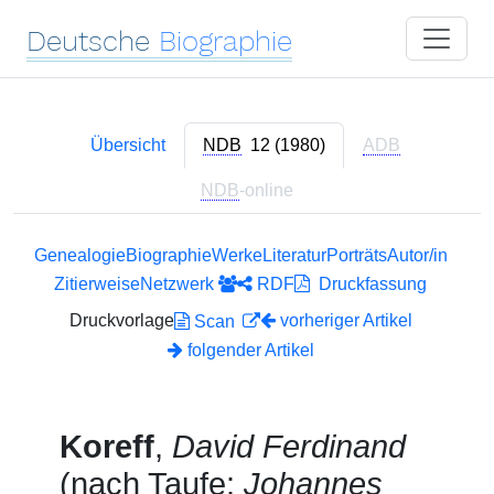
Deutsche
Biographie
Übersicht
NDB
12 (1980)
ADB
NDB
-online
Genealogie
Biographie
Werke
Literatur
Porträts
Autor/in
Zitierweise
Netzwerk
RDF
Druckfassung
Druckvorlage
vorheriger Artikel
Scan
folgender Artikel
Koreff
,
David Ferdinand
(nach Taufe:
Johannes