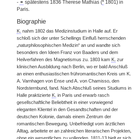
-
⚭
spätestens 1836 Therese Mathias (
*
1801) in
Paris.
Biographie
K.
nahm 1802 das Medizinstudium in Halle auf. Er
schloß sich der unter Schellings Einfluß herrschenden
„naturphilosophischen Medizin“ an und wandte sich
besonders den Ideen Franz von Baaders und dem
Heilverfahren des Magnetismus zu. 1803 kam
K.
zur
klinischen Ausbildung nach Berlin, wo er bald Anschluß
an einen enthusiastischen frühromantischen Kreis um K.
A. Varnhagen von Ense und A. von Chamisso, den
Nordsternbund, fand. Nach Abschluß seines Studiums in
Halle praktizierte
K.
in Paris und erwarb rasch
gesellschaftliche Beliebtheit in einer vorwiegend
eleganten Klientel in den Gesandtschaften und der
deutschen Kolonie, damals einem Zentrum der
romantischen
|
Bewegung. Unbefriedigt vom ärztlichen
Alltag, arbeitete er an zahlreichen literarischen Projekten,
ohne ein wesentliches zu vollenden. 1811-13 hielt er sich