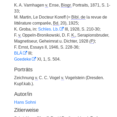
K. A. Varnhagen
v.
Ense,
Biogr.
Portraits, 1871, S. 1-
33;
M. Martin, Le Docteur Koreff (=
Bibl. de
la revue de
littérature comparée,
Bd.
20), 1925;
K. Groba, in:
Schles. Lb.
III, 1928, S. 210-30;
F.
v.
Oppeln-Bronikowski, D. F.
K.
, Serapionsbruder,
Magnetiseur, Geheimrat u. Dichter, 1928
(
P
)
;
F. Ernst, Essays II, 1946, S. 228-36;
BLÄ
III;
Goedeke
XI, 1, S. 504.
Porträts
Zeichnung
v.
C. C. Vogel
v.
Vogelstein (Dresden.
Kupf.kab.).
Autor/in
Hans Sohni
Zitierweise