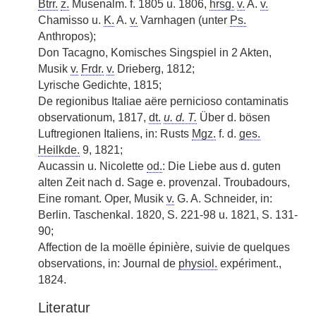
Btrr.
z.
Musenalm. f. 1805 u. 1806,
hrsg.
v.
A.
v.
Chamisso u.
K.
A.
v.
Varnhagen (unter
Ps.
Anthropos);
Don Tacagno, Komisches Singspiel in 2 Akten,
Musik
v.
Frdr.
v.
Drieberg, 1812;
Lyrische Gedichte, 1815;
De regionibus Italiae aëre pernicioso contaminatis
observationum, 1817,
dt.
u. d. T.
Über d. bösen
Luftregionen Italiens, in: Rusts
Mgz.
f. d.
ges.
Heilkde.
9, 1821;
Aucassin u. Nicolette
od.
: Die Liebe aus d. guten
alten Zeit nach d. Sage e. provenzal. Troubadours,
Eine romant. Oper, Musik
v.
G. A. Schneider, in:
Berlin. Taschenkal. 1820, S. 221-98 u. 1821, S. 131-
90;
Affection de la moëlle épinière, suivie de quelques
observations, in: Journal de
physiol.
expériment.,
1824.
Literatur