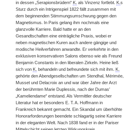
in dessen „Serapionsbrüdern“
K.
als Vinzenz fortlebt.
K.
s
Sturz durch ein Intrigenspiel 1822 fällt zusammen mit
dem beginnenden Stimmungsumschwung gegen den
Magnetismus. In Paris gelang ihm nochmals eine
glanzvolle Karriere. Bald hatte er an den
Gesandtschaften eine einträgliche Praxis, wobei er
neben magnetischen Kuren auch andere gängige und
modische Heilverfahren anwandte. Er verkehrte in den
exklusiven konservativen Salons ebenso wie als Freund
Benjamin Constants in den liberalen Zirkeln. Heine ließ
sich von
K.
behandeln und befreundete sich mit ihm.
K.
gehörte den Abendgesellschaften um Stendhal, Mérimée,
Musset und Delacroix an und war über Jahre der Arzt
der berühmten Marie Duplessis, nach der Dumas’
„Kameliendame“ entstand. Als Vermittler deutscher
Literatur hat er besonders E. T. A. Hoffmann in
Frankreich bekannt gemacht. Ein Skandal um überhöhte
Honorarforderungen beendete schlagartig seine Karriere
in der eleganten Welt. Nach 1838 fand er in der Pariser
Mittelschicht seinen letzten Wirkungskreis.