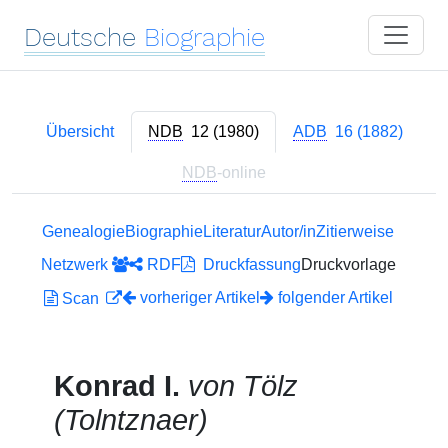
Deutsche
Biographie
Übersicht
NDB
12 (1980)
ADB
16 (1882)
NDB
-online
Genealogie
Biographie
Literatur
Autor/in
Zitierweise
Netzwerk
RDF
Druckfassung
Druckvorlage
vorheriger Artikel
folgender Artikel
Scan
Konrad I.
von Tölz
(Tolntznaer)