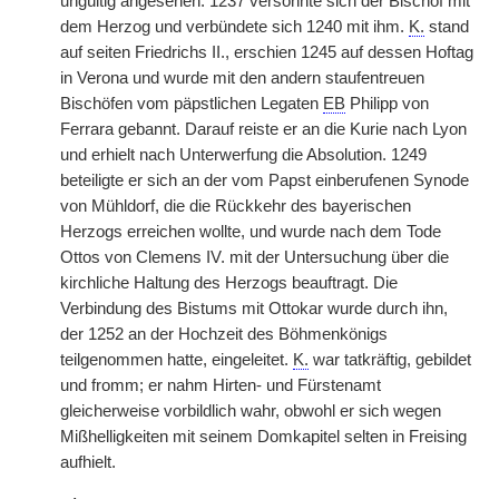
ungültig angesehen. 1237 versöhnte sich der Bischof mit
dem Herzog und verbündete sich 1240 mit ihm.
K.
stand
auf seiten Friedrichs II., erschien 1245 auf dessen Hoftag
in Verona und wurde mit den andern staufentreuen
Bischöfen vom päpstlichen Legaten
EB
Philipp von
Ferrara gebannt. Darauf reiste er an die Kurie nach Lyon
und erhielt nach Unterwerfung die Absolution. 1249
beteiligte er sich an der vom Papst einberufenen Synode
von Mühldorf, die die Rückkehr des bayerischen
Herzogs erreichen wollte, und wurde nach dem Tode
Ottos von Clemens IV. mit der Untersuchung über die
kirchliche Haltung des Herzogs beauftragt. Die
Verbindung des Bistums mit Ottokar wurde durch ihn,
der 1252 an der Hochzeit des Böhmenkönigs
teilgenommen hatte, eingeleitet.
K.
war tatkräftig, gebildet
und fromm; er nahm Hirten- und Fürstenamt
gleicherweise vorbildlich wahr, obwohl er sich wegen
Mißhelligkeiten mit seinem Domkapitel selten in Freising
aufhielt.