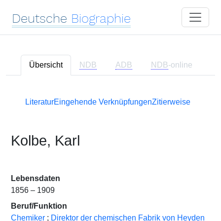
Deutsche
Biographie
Übersicht
NDB
ADB
NDB
-online
Literatur
Eingehende Verknüpfungen
Zitierweise
Kolbe, Karl
Lebensdaten
1856 – 1909
Beruf/Funktion
Chemiker
;
Direktor der chemischen Fabrik von Heyden