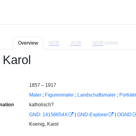
Overview
NDB
ADB
NDB
-online
 Karol
1857 – 1917
Maler
;
Figurenmaler
;
Landschaftsmaler
;
Porträt
nation
katholisch?
GND: 14156654X
|
GND-Explorer
|
OGND
Koenig, Karol