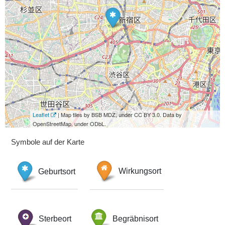
Leaflet
| Map tiles by BSB MDZ, under CC BY 3.0. Data by
OpenStreetMap, under ODbL.
Symbole auf der Karte
Geburtsort
Wirkungsort
Sterbeort
Begräbnisort