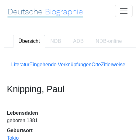
Deutsche
Biographie
Übersicht
NDB
ADB
NDB
-online
Literatur
Eingehende Verknüpfungen
Orte
Zitierweise
Knipping, Paul
Lebensdaten
geboren 1881
Geburtsort
Tokio