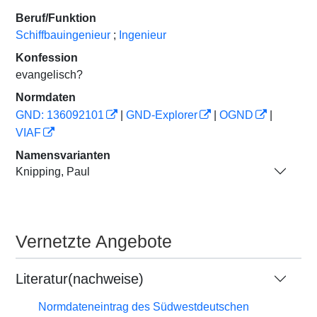
Beruf/Funktion
Schiffbauingenieur
;
Ingenieur
Konfession
evangelisch?
Normdaten
GND: 136092101
|
GND-Explorer
|
OGND
|
VIAF
Namensvarianten
Knipping, Paul
Vernetzte Angebote
Literatur(nachweise)
Normdateneintrag des Südwestdeutschen