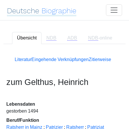
Deutsche
Biographie
Übersicht
NDB
ADB
NDB
-online
Literatur
Eingehende Verknüpfungen
Zitierweise
zum Gelthus, Heinrich
Lebensdaten
gestorben 1494
Beruf/Funktion
Ratsherr in Mainz
;
Patrizier
;
Ratsherr
;
Patriziat