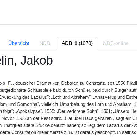
Übersicht
NDB
ADB
8 (1878)
NDB
-online
lin, Jakob
kob
F.
, deutscher Dramatiker. Geboren zu Constanz, seit 1550 Prädi
lbstgedichtete Schauspiele bald durch Schüler, bald durch Bürger auf
Erweckung des Lazarus"; „Loth und Abraham"; „Ahasverus und Esther"
om und Gomorrha", vielleicht Umarbeitung des Loth und Abraham, 15
h folgt"; „Apokalypse", 1555; „Der verlorene Sohn", 1561; „Unsers He
 Novbr. 1565 an der Pest starb. „Hat übel Haus gehalten“, sagt ein C
 Thätigkeit ältere Stücke benutzt haben; so liegt dem Lazarus der
An
lderte Consultation dreier Aerzte z. B. ist daraus geschöpft. In satir