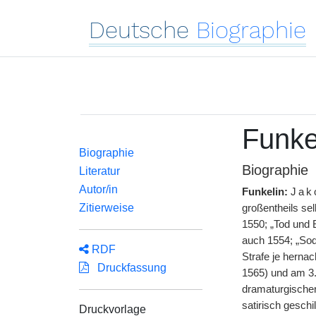
Deutsche
Biographie
Funke
Biographie
Biographie
Literatur
Autor/in
Funkelin:
Ja
Zitierweise
großentheils se
1550; „Tod und 
auch 1554; „Sod
RDF
Strafe je hernac
Druckfassung
1565) und am 3.
dramaturgischen
satirisch geschi
Druckvorlage