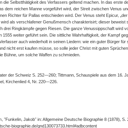
n die Selbstthätigkeit des Verfassers geltend machen. In das erste d
das dem reichen Manne vorgeführt wird, der Streit zwischen Venus und
inen Richter für Pallas entschieden wird. Der Venus steht Epicur, „der
 wird als verschlafener Genußmensch charakterisirt; dieser beweist 
h drei Ringkämpfe gegen Riesen. Die ganze Venussippschaft wird 
 1555 weiter geführt sein. Die sittliche Wahrhaftigkeit, der Kampf ge
Verfasser auch wiederholt in seinen Liedern: wie ein guter Bürger für 
nd nicht erst kaufen müsse, so solle jeder Christ mit guten Sprüche
ie Bühne, um solche Waffen zu schmieden.
eater der Schweiz S. 252—260; Tittmann, Schauspiele aus dem 16. 
l, Kirchenlied 4, Nr. 220—226.
m, "Funkelin, Jakob" in: Allgemeine Deutsche Biographie 8 (1878), S.
utsche-biographie.de/gnd130073733.html#adbcontent