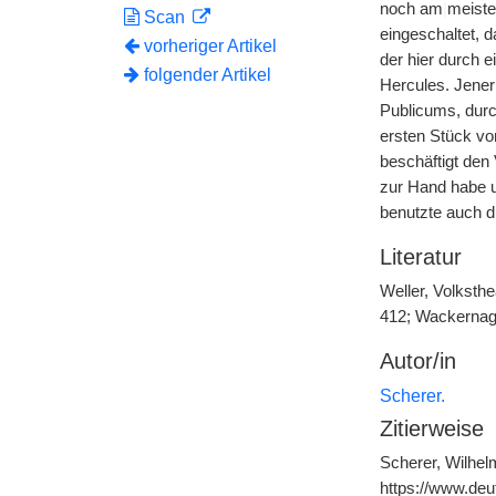
noch am
|
meiste
Scan
eingeschaltet, 
vorheriger Artikel
der hier durch e
folgender Artikel
Hercules. Jener
Publicums, durc
ersten Stück von
beschäftigt den 
zur Hand habe u
benutzte auch d
Literatur
Weller, Volksth
412; Wackernage
Autor/in
Scherer.
Zitierweise
Scherer, Wilhel
https://www.de