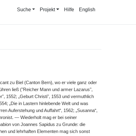
Suche
Projekt
Hilfe
English
cant zu Biel (Canton Bern), wo er viele ganz oder
führen ließ ("Reicher Mann und armer Lazarus",
, 1552; „Geburt Christi", 1553 und vermuthlich
54; „Die in Lastern hinlebende Welt und was
rren Auferstehung und Auffahrt“, 1562; „Susanna“,
hronist. — Wiederholt mag er bei seiner
abion
von Joannes Sapidus zu Grunde: die
ischen und lehrhaften Elementen mag sich sonst