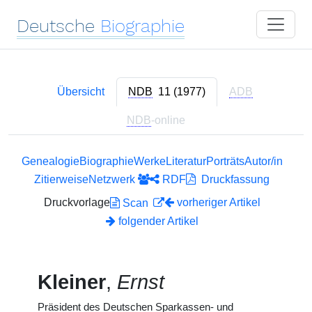
Deutsche
Biographie
Übersicht
NDB
11 (1977)
ADB
NDB
-online
Genealogie
Biographie
Werke
Literatur
Porträts
Autor/in
Zitierweise
Netzwerk
RDF
Druckfassung
Druckvorlage
vorheriger Artikel
Scan
folgender Artikel
Kleiner
,
Ernst
Präsident des Deutschen Sparkassen- und