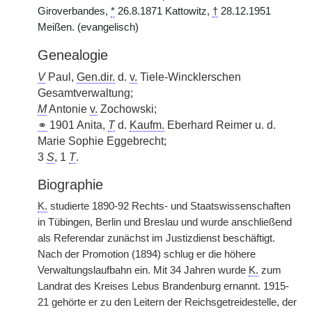
Giroverbandes,
*
26.8.1871 Kattowitz,
†
28.12.1951
Meißen. (evangelisch)
Genealogie
V
Paul,
Gen.dir.
d.
v.
Tiele-Wincklerschen
Gesamtverwaltung;
M
Antonie
v.
Zochowski;
⚭
1901 Anita,
T
d.
Kaufm.
Eberhard Reimer u. d.
Marie Sophie Eggebrecht;
3
S
, 1
T
.
Biographie
K.
studierte 1890-92 Rechts- und Staatswissenschaften
in Tübingen, Berlin und Breslau und wurde anschließend
als Referendar zunächst im Justizdienst beschäftigt.
Nach der Promotion (1894) schlug er die höhere
Verwaltungslaufbahn ein. Mit 34 Jahren wurde
K.
zum
Landrat des Kreises Lebus Brandenburg ernannt. 1915-
21 gehörte er zu den Leitern der Reichsgetreidestelle, der