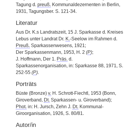
Tagung d.
preuß.
Kommunaldezernenten in Berlin,
1931, Tagungsber. S. 121-34.
Literatur
Aus Dr. K.s Landratszeit, 15 J. Sparkasse d. Kreises
Lebus unter Landrat Dr.
K.
-Seelow im Rahmen d.
Preuß.
Sparkassenwesens, 1921;
Der Sparkassenmann, 1953, H. 2
(
P
)
;
J. Hoffmann, Der 1.
Präs.
d.
Sparkassenorganisation, in: Sparkasse 88, 1971, S.
252-55
(
P
).
Porträts
Büste (Bronze)
v.
H. Schrott-Fiechtl, 1953 (Bonn,
Giroverband,
Dt.
Sparkassen- u. Giroverband);
Phot.
in: H. Jursch, Zehn J.
Dt.
Kommunal-
Giroorganisation, 1926, S. 80/81.
Autor/in