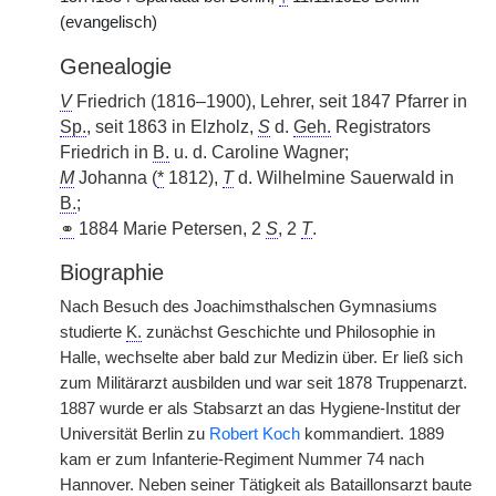
(evangelisch)
Genealogie
V
Friedrich (1816–1900), Lehrer, seit 1847 Pfarrer in
Sp.
, seit 1863 in Elzholz,
S
d.
Geh.
Registrators
Friedrich in
B.
u. d. Caroline Wagner;
M
Johanna (
*
1812),
T
d. Wilhelmine Sauerwald in
B.
;
⚭
1884 Marie Petersen, 2
S
, 2
T
.
Biographie
Nach Besuch des Joachimsthalschen Gymnasiums
studierte
K.
zunächst Geschichte und Philosophie in
Halle, wechselte aber bald zur Medizin über. Er ließ sich
zum Militärarzt ausbilden und war seit 1878 Truppenarzt.
1887 wurde er als Stabsarzt an das Hygiene-Institut der
Universität Berlin zu
Robert Koch
kommandiert. 1889
kam er zum Infanterie-Regiment Nummer 74 nach
Hannover. Neben seiner Tätigkeit als Bataillonsarzt baute