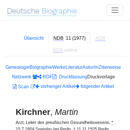
Deutsche
Biographie
Übersicht
NDB
11 (1977)
ADB
NDB
-online
Genealogie
Biographie
Werke
Literatur
Autor/in
Zitierweise
Netzwerk
RDF
Druckfassung
Druckvorlage
vorheriger Artikel
folgender Artikel
Scan
Kirchner
,
Martin
Arzt, Leiter des preußischen Gesundheitswesens,
*
15.7.1854 Spandau bei Berlin,
†
11.11.1925 Berlin.