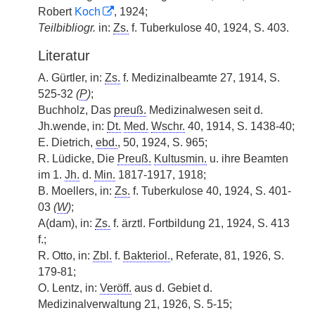
Robert
Koch
, 1924;
Teilbibliogr.
in:
Zs.
f. Tuberkulose 40, 1924, S. 403.
Literatur
A. Gürtler, in:
Zs.
f. Medizinalbeamte 27, 1914, S.
525-32
(
P
)
;
Buchholz, Das
preuß.
Medizinalwesen seit d.
Jh.wende, in:
Dt.
Med.
Wschr.
40, 1914, S. 1438-40;
E. Dietrich,
ebd.
, 50, 1924, S. 965;
R. Lüdicke, Die
Preuß.
Kultusmin.
u. ihre Beamten
im 1.
Jh.
d.
Min.
1817-1917, 1918;
B. Moellers, in:
Zs.
f. Tuberkulose 40, 1924, S. 401-
03
(
W
)
;
A(dam), in:
Zs.
f. ärztl. Fortbildung 21, 1924, S. 413
f.;
R. Otto, in:
Zbl.
f.
Bakteriol.
, Referate, 81, 1926, S.
179-81;
O. Lentz, in:
Veröff.
aus d. Gebiet d.
Medizinalverwaltung 21, 1926, S. 5-15;